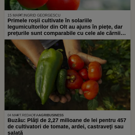
15 MART.
INGRID GEORGESCU
Primele roșii cultivate în solariile
legumicultorilor din Olt au ajuns în piețe, dar
prețurile sunt comparabile cu cele ale cărnii
de vită / La cât ar putea ajunge kilogramul de
Paște
04 MART.
REDACȚIA
AGRIBUSINESS
Buzău: Plăţi de 2,27 milioane de lei pentru 457
de cultivatori de tomate, ardei, castraveţi sau
salată