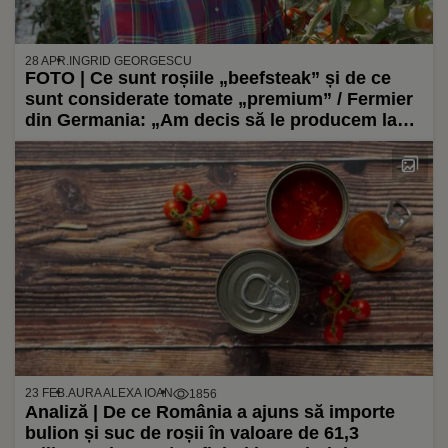
28 APR.
INGRID GEORGESCU
FOTO | Ce sunt roșiile „beefsteak” și de ce
sunt considerate tomate „premium” / Fermier
din Germania: „Am decis să le producem la
solicitarea mai multor magazine alimentare
independente”
23 FEB.
AURA ALEXA IOAN
1856
Analiză | De ce România a ajuns să importe
bulion și suc de roșii în valoare de 61,3