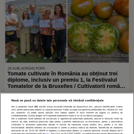
26 AUG.
ADRIAN POPA
Tomate cultivate în România au obținut trei
diplome, inclusiv un premiu 1, la Festivalul
Tomatelor de la Bruxelles / Cultivatorii români
participă cu bani din propriile buzunare: „Nu
ne ajută nimeni”
Nouă ne pasă ca datele tale personale să rămână confidențiale
Noi și partenerii noștri
961
stocăm și/sau accesăm informații pe dispozitivul dvs., precum identificatorii cookie
1
2
3
»
unici pentru prelucrarea datelor cu caracter personal. Puteți accepta sau gestiona preferințele dvs. făcând clic mai
jos, respectiv vă puteți opune utilizării unui interes legitim în orice moment pe pagina cu politica de
confidențialitate. Aceste alegeri vor fi raportate partenerilor noștri și nu vă vor afecta navigarea.
Noi si partenerii nostri (retelele de socializare si agentiile de publicitate partenere, precum si furnizorii nostri de
servicii de date analitice) prelucram date pentru a permite website-ului sa functioneze, pentru a personaliza
continutul si anunturile publicitare afisate in functie de interesele si/sau profilul dvs., pentru a va oferi
functionalitati aferente retelelor de socializare si pentru a analiza traficul pe website. Beneficiati de drepturile
prevazute de art. 15-22 din GDPR in legatura cu prelucrarea datelor cu caracter personal. Aceste drepturi pot fi
exercitate prin modalitatea indicata
aici
. Prin click pe “ACCEPT TOATE”, acceptati folosirea tuturor Tehnologiilor de