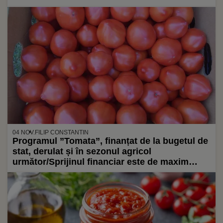
04 NOV.
FILIP CONSTANTIN
Programul ”Tomata”, finanțat de la bugetul de
stat, derulat și în sezonul agricol
următor/Sprijinul financiar este de maxim
1.000 de euro/1.000 mp/Alte culturi
subvenționate: castraveții, fasolea păstăi,
salata verde