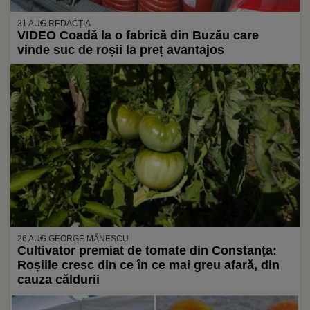
31 AUG.
REDACȚIA
VIDEO Coadă la o fabrică din Buzău care
vinde suc de roșii la preț avantajos
26 AUG.
GEORGE MĂNESCU
Cultivator premiat de tomate din Constanța:
Roșiile cresc din ce în ce mai greu afară, din
cauza căldurii