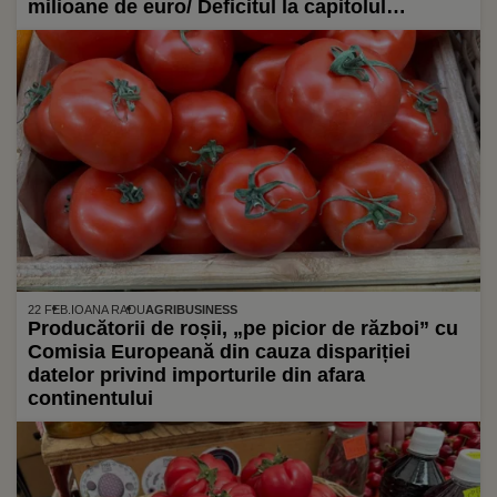
milioane de euro/ Deficitul la capitolul
conserve a atins pragul de jumătate de miliard
de euro
22 FEB.
IOANA RADU
AGRIBUSINESS
Producătorii de roșii, „pe picior de război” cu
Comisia Europeană din cauza dispariției
datelor privind importurile din afara
continentului