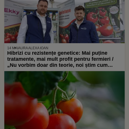
14 MAI
AURA ALEXA IOAN
Hibrizi cu rezistențe genetice: Mai puține
tratamente, mai mult profit pentru fermieri /
„Nu vorbim doar din teorie, noi știm cum
reacționează plantele, pentru că le-am cultivat
chiar noi”