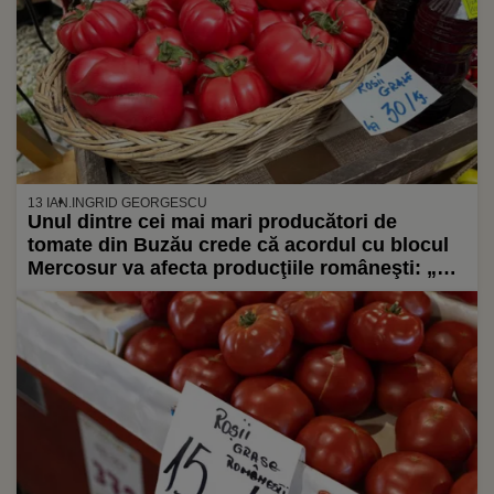
13 IAN.
INGRID GEORGESCU
Unul dintre cei mai mari producători de
tomate din Buzău crede că acordul cu blocul
Mercosur va afecta producţiile româneşti: „Va
exista o concurență neloială”