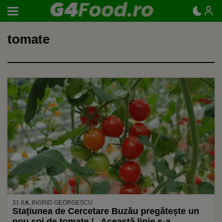
tomate
31 IUL.
INGRID GEORGESCU
Stațiunea de Cercetare Buzău pregătește un
nou soi de tomate / „Această linie s-a