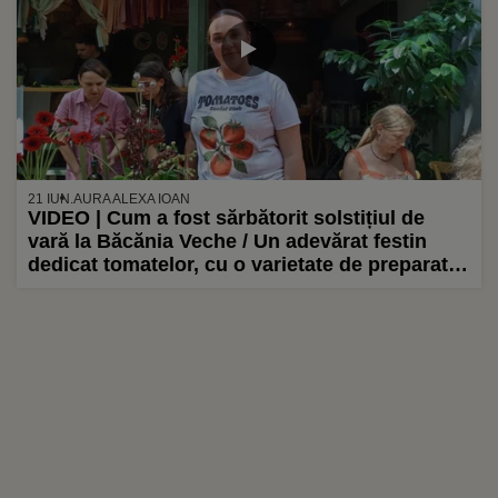
21 IUN.
AURA ALEXA IOAN
VIDEO | Cum a fost sărbătorit solstițiul de
vară la Băcănia Veche / Un adevărat festin
dedicat tomatelor, cu o varietate de preparate,
de la salata Tomatina, la Quiche cu roșii, până
la praline cu ganache de roșii și, evident,
înghețata de roșii