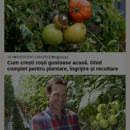
16 MAI
VERONICA MAVRODIN
9495
Cum crești roșii gustoase acasă. Ghid
complet pentru plantare, îngrijire și recoltare