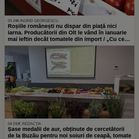
05 IAN.
INGRID GEORGESCU
Roșiile românești nu dispar din piață nici
iarna. Producătorii din Olt le vând în ianuarie
mai ieftin decât tomatele din import / „Cu cele
cherry cred că vom merge cel mai mult”
09 DEC.
REDACȚIA
Șase medalii de aur, obținute de cercetătorii
de la Buzău pentru noi soiuri de ceapă, tomate