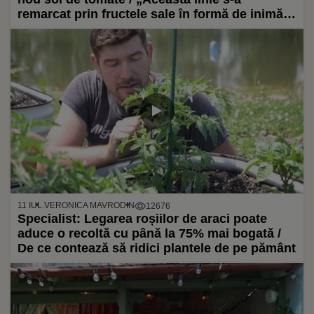
remarcat prin fructele sale în formă de inimă,
cu striații spectaculoase pe fond brun-roșiatic
și pulpă cărnoasă”
11 IUL.
VERONICA MAVRODIN
12676
Specialist: Legarea roșiilor de araci poate
aduce o recoltă cu până la 75% mai bogată /
De ce contează să ridici plantele de pe pământ