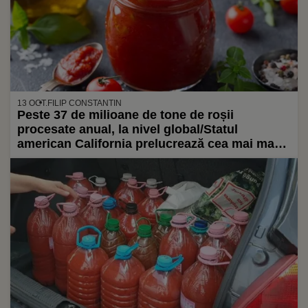
13 OCT.
FILIP CONSTANTIN
Peste 37 de milioane de tone de roșii
procesate anual, la nivel global/Statul
american California prelucrează cea mai mare
cantitate, 9.514.000 tone