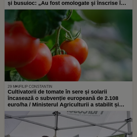
și busuioc: „Au fost omologate şi înscrise în
catalog oficial naţional şi european”
29 MAI
FILIP CONSTANTIN
Cultivatorii de tomate în sere și solarii
încasează o subvenție europeană de 2.108
euro/ha / Ministerul Agriculturii a stabilit și
cuantumul subvențiilor pentru alte tipuri de
cultură, aferent anului 2024 – Monitorul Oficial