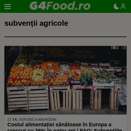
subvenții agricole
22 IUL.
VERONICA MAVRODIN
Costul alimentației sănătoase în Europa a
crescut cu 36% în patru ani / FAO: Subvențiile