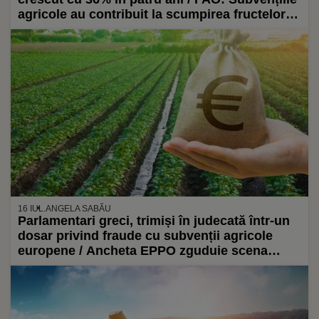
agricole au contribuit la scumpirea fructelor și
legumelor
16 IUL.
ANGELA SABĂU
Parlamentari greci, trimiși în judecată într-un
dosar privind fraude cu subvenții agricole
europene / Ancheta EPPO zguduie scena
politică de la Atena