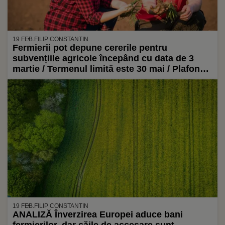
19 FEB.
FILIP CONSTANTIN
Fermierii pot depune cererile pentru
subvențiile agricole începând cu data de 3
martie / Termenul limită este 30 mai / Plafonul
financiar anual acordat României pentru plăți
directe de la bugetul european este de
aproximativ 2 miliarde de euro
19 FEB.
FILIP CONSTANTIN
ANALIZĂ Înverzirea Europei aduce bani