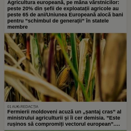
Agricultura europeană, pe mâna vârstnicilor:
peste 20% din șefii de exploatații agricole au
peste 65 de ani/Uniunea Europeană alocă bani
pentru ”schimbul de generații” în statele
membre
01 AUG.
REDACȚIA
Fermierii moldoveni acuză un „șantaj cras” al
ministrului agriculturii și îi cer demisia. ”Este
rușinos să compromiți vectorul european”.
Ministrul îndemnase fermierii să voteze la