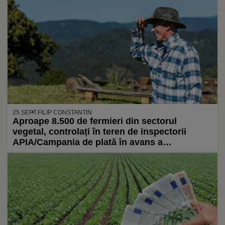
25 SEPT.
FILIP CONSTANTIN
Aproape 8.500 de fermieri din sectorul
vegetal, controlați în teren de inspectorii
APIA/Campania de plată în avans a
beneficiarilor care au depus cerere anul
acesta, programată să înceapă la 16
octombrie