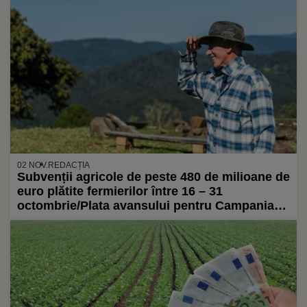
02 NOV.
REDACȚIA
Subvenții agricole de peste 480 de milioane de
euro plătite fermierilor între 16 – 31
octombrie/Plata avansului pentru Campania
2024 este în desfășurare/Pentru Campania
2023, APIA a achitat fermierilor peste 3,3
miliarde de euro, în cea mai mare parte
fonduri europene