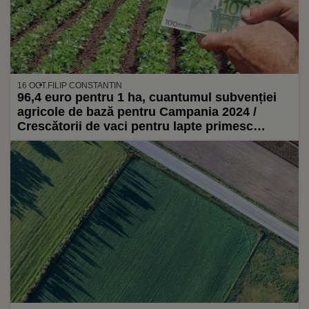
16 OCT.
FILIP CONSTANTIN
96,4 euro pentru 1 ha, cuantumul subvenției
agricole de bază pentru Campania 2024 /
Crescătorii de vaci pentru lapte primesc
296,12 euro pentru un animal eligibil / MADR a
realocat aproape 100.000.000 de euro pentru o
eco schemă