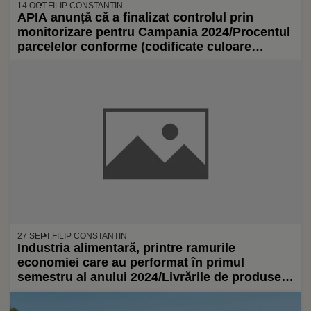
14 OCT.
FILIP CONSTANTIN
APIA anunță că a finalizat controlul prin
monitorizare pentru Campania 2024/Procentul
parcelelor conforme (codificate culoare
,,Verde”) este de 98,88%/Datele au fost
transmise de sateliți ai programului european
Copernicus
27 SEPT.
FILIP CONSTANTIN
Industria alimentară, printre ramurile
economiei care au performat în primul
semestru al anului 2024/Livrările de produse
agroalimentare pe piețele din afara UE au
scăzut – Ministerul Finanțelor