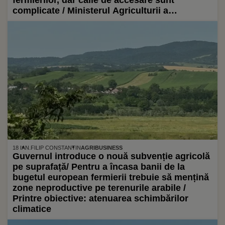
fermierilor, dar căile de accesare sunt
complicate / Ministerul Agriculturii a
transformat o obligație pentru toți fermierii (
GAEC 8 ) într-o oportunitate de a încasa o
subvenție agricolă ( Eco-schema PD – 28 )
18 IAN.
FILIP CONSTANTIN
AGRIBUSINESS
Guvernul introduce o nouă subvenție agricolă
pe suprafață/ Pentru a încasa banii de la
bugetul european fermierii trebuie să mențină
zone neproductive pe terenurile arabile /
Printre obiective: atenuarea schimbărilor
climatice