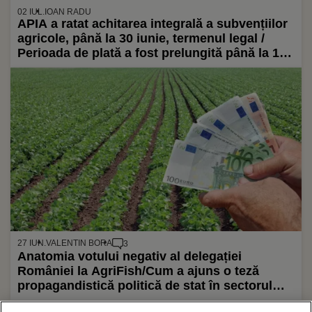
02 IUL.
IOAN RADU
APIA a ratat achitarea integrală a subvențiilor
agricole, până la 30 iunie, termenul legal /
Perioada de plată a fost prelungită până la 15
octombrie
27 IUN.
VALENTIN BORA
3
Anatomia votului negativ al delegației
României la AgriFish/Cum a ajuns o teză
propagandistică politică de stat în sectorul
agricol