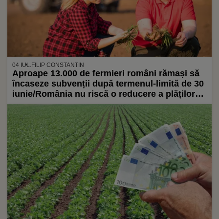
04 IUL.
FILIP CONSTANTIN
Aproape 13.000 de fermieri români rămași să
încaseze subvenții după termenul-limită de 30
iunie/România nu riscă o reducere a plăților
din bugetul european