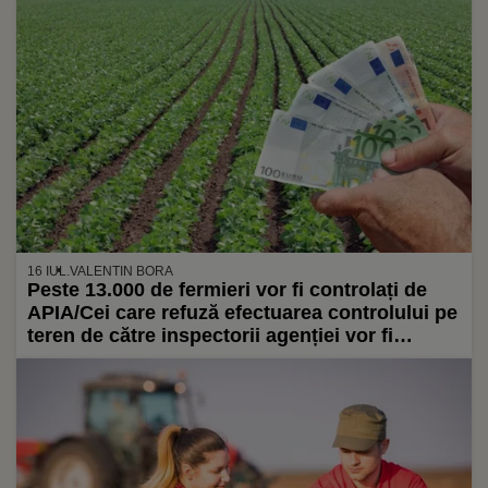
referendum și după aceea să ceară subvenții
16 IUL.
VALENTIN BORA
Peste 13.000 de fermieri vor fi controlați de
APIA/Cei care refuză efectuarea controlului pe
teren de către inspectorii agenției vor fi
excluși de la plata subvențiilor agricole