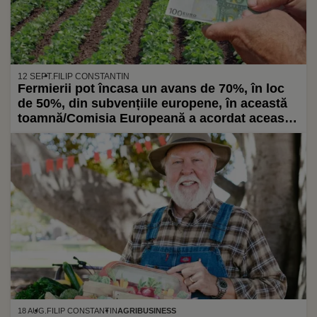
12 SEPT.
FILIP CONSTANTIN
Fermierii pot încasa un avans de 70%, în loc
de 50%, din subvențiile europene, în această
toamnă/Comisia Europeană a acordat această
derogare pentru a-i ajuta pe agricultori să
depășească problemele de lichiditate
18 AUG.
FILIP CONSTANTIN
AGRIBUSINESS