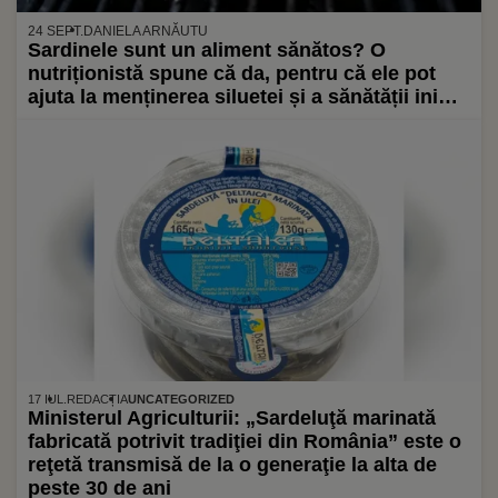
24 SEPT.
DANIELA ARNĂUTU
Sardinele sunt un aliment sănătos? O
nutriționistă spune că da, pentru că ele pot
ajuta la menținerea siluetei și a sănătății inimii
și stimulează secreția “hormonului fericirii”
17 IUL.
REDACȚIA
UNCATEGORIZED
Ministerul Agriculturii: „Sardeluţă marinată
fabricată potrivit tradiţiei din România” este o
reţetă transmisă de la o generaţie la alta de
peste 30 de ani