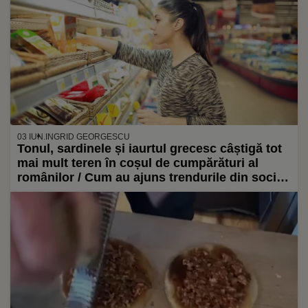
03 IUN.
INGRID GEORGESCU
Tonul, sardinele și iaurtul grecesc câștigă tot
mai mult teren în coșul de cumpărături al
românilor / Cum au ajuns trendurile din social
media să se transforme în alegeri la raft