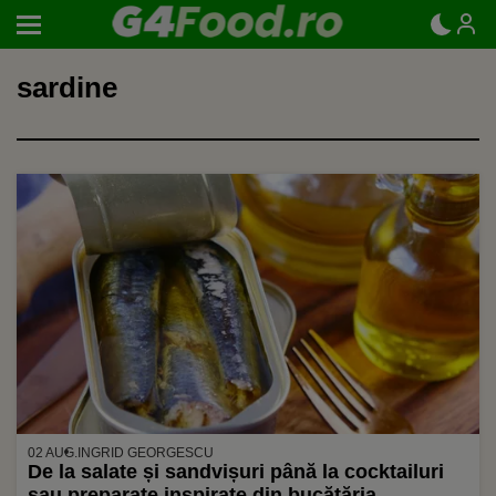
sardine
02 AUG.
INGRID GEORGESCU
De la salate și sandvișuri până la cocktailuri
sau preparate inspirate din bucătăria