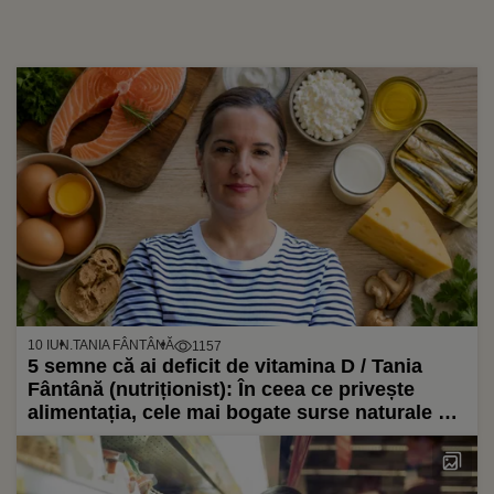
10 IUN.
TANIA FÂNTÂNĂ
1157
5 semne că ai deficit de vitamina D / Tania
Fântână (nutriționist): În ceea ce privește
alimentația, cele mai bogate surse naturale de
vitamina D sunt uleiul din ficat de cod,
somonul, macroul, sardinele și gălbenușul de
ou