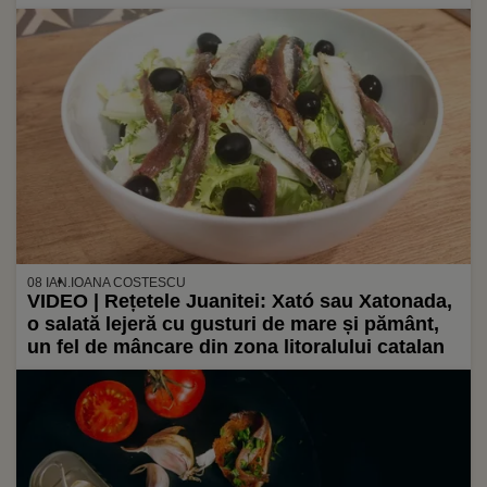
peștele, când îl cumperi, într-o pungă
izotermică
08 IAN.
IOANA COSTESCU
VIDEO | Rețetele Juanitei: Xató sau Xatonada,
o salată lejeră cu gusturi de mare și pământ,
un fel de mâncare din zona litoralului catalan