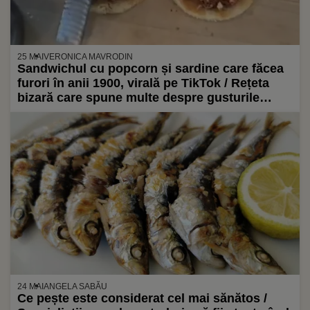
25 MAI
VERONICA MAVRODIN
Sandwichul cu popcorn și sardine care făcea
furori în anii 1900, virală pe TikTok / Rețeta
bizară care spune multe despre gusturile
americanilor de atunci
24 MAI
ANGELA SABĂU
Ce pește este considerat cel mai sănătos /