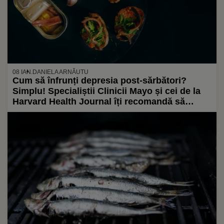
08 IAN.
DANIELA ARNĂUTU
Cum să înfrunți depresia post-sărbători?
Simplu! Specialiștii Clinicii Mayo și cei de la
Harvard Health Journal îți recomandă să
mănânci sardine la conservă pentru a-ți
îmbunătăți starea de spirit