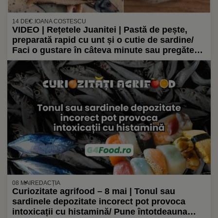
14 DEC.
IOANA COSTESCU
VIDEO | Rețetele Juanitei | Pastă de pește,
preparată rapid cu unt și o cutie de sardine/
Faci o gustare în câteva minute sau pregătești
câteva tartine pentru cină ori de luat la pachet
08 MAI
REDACȚIA
Curiozitate agrifood – 8 mai | Tonul sau
sardinele depozitate incorect pot provoca
intoxicații cu histamină/ Pune întotdeauna