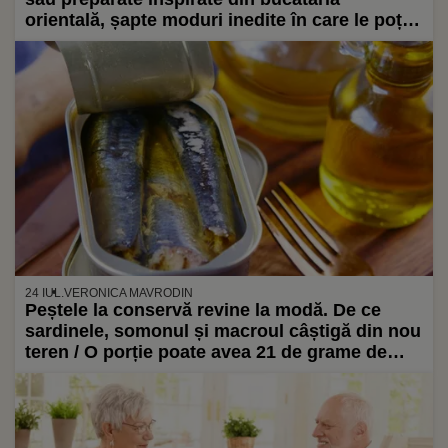
orientală, șapte moduri inedite în care le poți
folosi sardienele în conservă în bucătărie
24 IUL.
VERONICA MAVRODIN
Peștele la conservă revine la modă. De ce
sardinele, somonul și macroul câștigă din nou
teren / O porție poate avea 21 de grame de
proteine