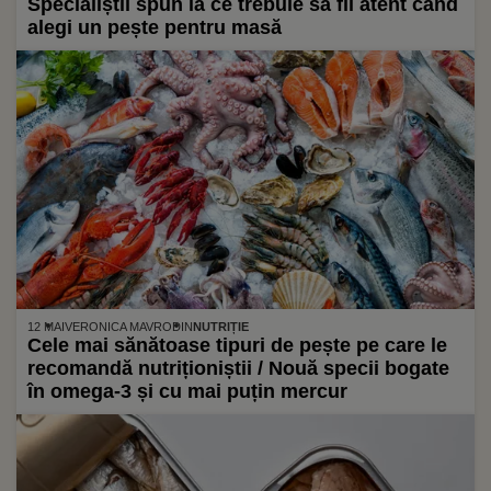
Specialiștii spun la ce trebuie să fii atent când
alegi un pește pentru masă
12 MAI
VERONICA MAVRODIN
NUTRIȚIE
Cele mai sănătoase tipuri de pește pe care le
recomandă nutriționiștii / Nouă specii bogate
în omega-3 și cu mai puțin mercur