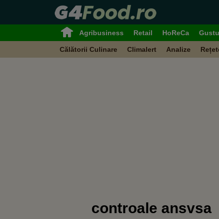
Agribusiness
Retail
HoReCa
Gustu
Călătorii Culinare
Climalert
Analize
Rețet
controale ansvsa