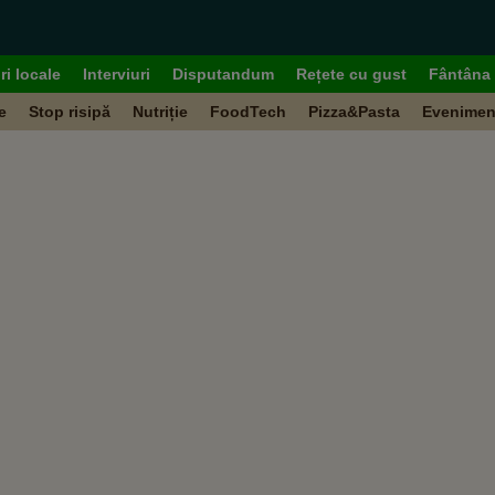
ri locale
Interviuri
Disputandum
Rețete cu gust
Fântâna 
e
Stop risipă
Nutriție
FoodTech
Pizza&Pasta
Evenimen