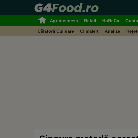
Agribusiness
Retail
HoReCa
Gustu
Călătorii Culinare
Climalert
Analize
Rețet