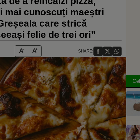
 de a reîncălzi pizza,
ei mai cunoscuți maeștri
Greșeala care strică
eași felie de trei ori”
SHARE:
Cel