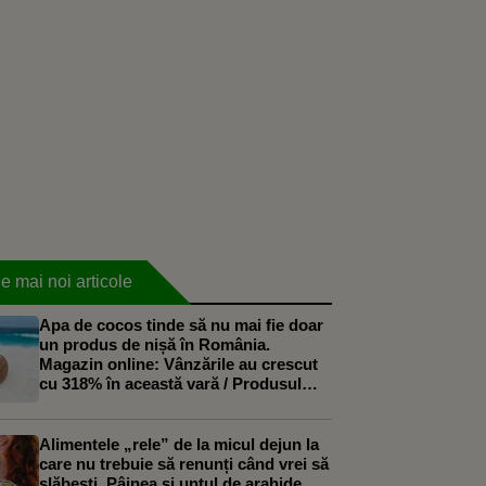
e mai noi articole
Apa de cocos tinde să nu mai fie doar
un produs de nișă în România.
Magazin online: Vânzările au crescut
cu 318% în această vară / Produsul
începe să fie folosit și în deserturile
artizanale
Alimentele „rele” de la micul dejun la
care nu trebuie să renunți când vrei să
slăbești. Pâinea și untul de arahide