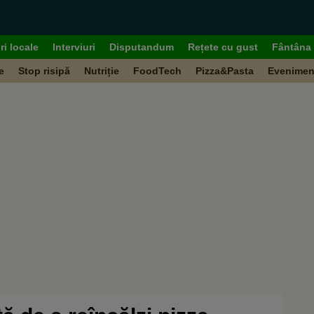
ri locale
Interviuri
Disputandum
Rețete cu gust
Fântâna 
e
Stop risipă
Nutriție
FoodTech
Pizza&Pasta
Evenimen