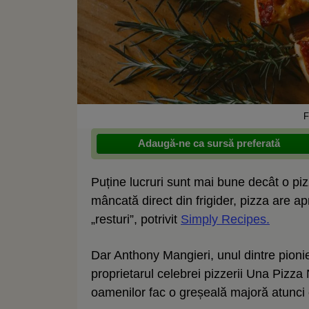
F
Adaugă-ne ca sursă preferată
Puține lucruri sunt mai bune decât o pi
mâncată direct din frigider, pizza are a
„resturi”, potrivit
Simply Recipes.
Dar Anthony Mangieri, unul dintre pionieri
proprietarul celebrei pizzerii Una Pizz
oamenilor fac o greșeală majoră atunci