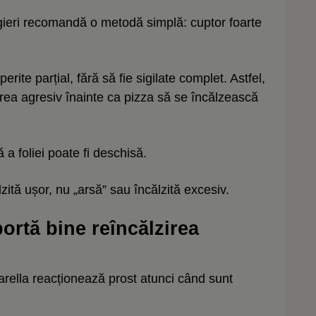
ngieri recomandă o metodă simplă: cuptor foarte
erite parțial, fără să fie sigilate complet. Astfel,
prea agresiv înainte ca pizza să se încălzească
a foliei poate fi deschisă.
zită ușor, nu „arsă” sau încălzită excesiv.
ortă bine reîncălzirea
rella reacționează prost atunci când sunt