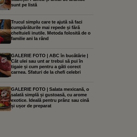
sunt pe listă
Trucul simplu care te ajută să faci
cumpărăturile mai repede și fără
cheltuieli inutile. Metoda folosită de o
familie ani la rând
GALERIE FOTO | ABC în bucătărie |
Cât ulei sau unt ar trebui să pui în
tigaie și cum pentru a găti corect
carnea. Sfaturi de la chefi celebri
GALERIE FOTO | Salata mexicană, o
salată simplă și gustoasă, cu arome
exotice. Ideală pentru prânz sau cină
și ușor de preparat