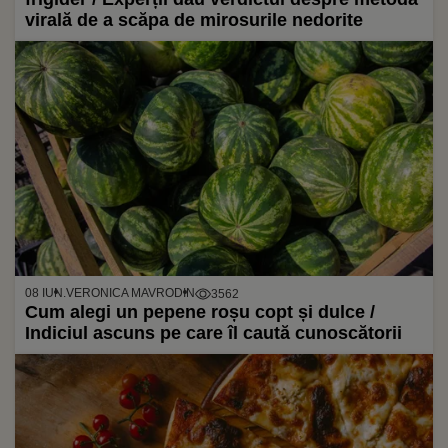
virală de a scăpa de mirosurile nedorite
08 IUN.
VERONICA MAVRODIN
3562
Cum alegi un pepene roșu copt și dulce /
Indiciul ascuns pe care îl caută cunoscătorii