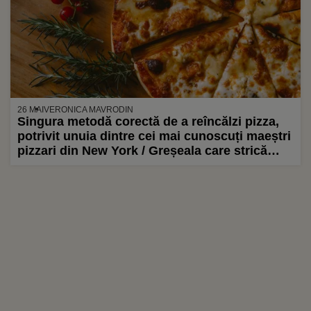
26 MAI
VERONICA MAVRODIN
Singura metodă corectă de a reîncălzi pizza,
potrivit unuia dintre cei mai cunoscuți maeștri
pizzari din New York / Greșeala care strică
preparatul: „Gătești aceeași felie de trei ori”