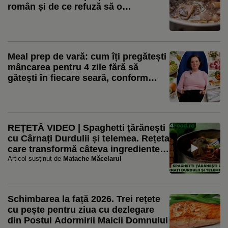
român și de ce refuză să o
pasteurizeze: „Nu punem nimic”
Meal prep de vară: cum îți pregătești
mâncarea pentru 4 zile fără să
gătești în fiecare seară, conform
nutriționistului Tania Fântână
REȚETĂ VIDEO | Spaghetti țărănești
cu Cârnați Durdulii și telemea. Rețeta
care transformă câteva ingrediente
simple într-o masă plină de gust
Articol susținut de
Matache Măcelarul
Schimbarea la față 2026. Trei rețete
cu pește pentru ziua cu dezlegare
din Postul Adormirii Maicii Domnului