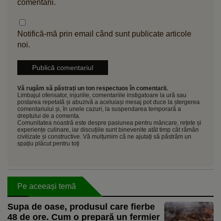
comentarii.
Notifică-mă prin email când sunt publicate articole
noi.
Vă rugăm să păstrați un ton respectuos în comentarii.
Limbajul ofensator, injuriile, comentariile instigatoare la ură sau
postarea repetată și abuzivă a aceluiași mesaj pot duce la ștergerea
comentariului și, în unele cazuri, la suspendarea temporară a
dreptului de a comenta.
Comunitatea noastră este despre pasiunea pentru mâncare, rețete și
experiențe culinare, iar discuțiile sunt binevenite atât timp cât rămân
civilizate și constructive. Vă mulțumim că ne ajutați să păstrăm un
spațiu plăcut pentru toți
Pe aceeași temă
Supa de oase, produsul care fierbe
48 de ore. Cum o prepară un fermier