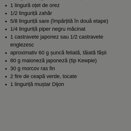
1 lingură oțet de orez
1/2 linguriță zahăr
5/8 linguriță sare (împărțită în două etape)
1/4 linguriță
piper negru măcinat
1 castravete japonez sau 1/2 castravete
englezesc
aproximativ 60 g șuncă feliată, tăiată fâșii
80 g maioneză japoneză (tip Kewpie)
30 g morcov ras fin
2 fire de ceapă verde, tocate
1 linguriță muștar Dijon