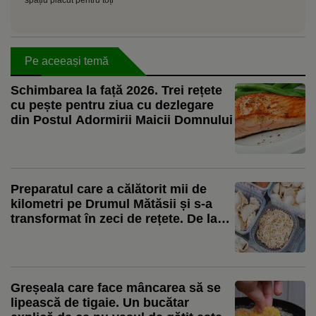
Pe aceeași temă
Schimbarea la față 2026. Trei rețete
cu pește pentru ziua cu dezlegare
din Postul Adormirii Maicii Domnului
Preparatul care a călătorit mii de
kilometri pe Drumul Mătăsii și s-a
transformat în zeci de rețete. De la
colțunașii Chinei la ravioli și pierogi
Greșeala care face mâncarea să se
lipească de tigaie. Un bucătar