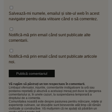
Salvează-mi numele, emailul și site-ul web în acest
navigator pentru data viitoare când o să comentez.
Notifică-mă prin email când sunt publicate alte
comentarii.
Notifică-mă prin email când sunt publicate articole
noi.
Vă rugăm să păstrați un ton respectuos în comentarii.
Limbajul ofensator, injuriile, comentariile instigatoare la ură sau
postarea repetată și abuzivă a aceluiași mesaj pot duce la ștergerea
comentariului și, în unele cazuri, la suspendarea temporară a
dreptului de a comenta.
Comunitatea noastră este despre pasiunea pentru mâncare, rețete și
experiențe culinare, iar discuțiile sunt binevenite atât timp cât rămân
civilizate și constructive. Vă mulțumim că ne ajutați să păstrăm un
spațiu plăcut pentru toți