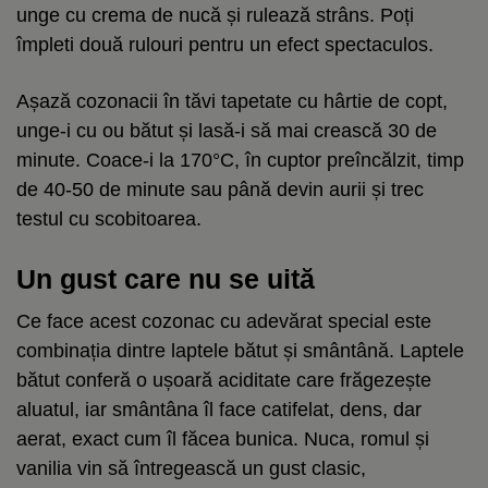
unge cu crema de nucă și rulează strâns. Poți
împleti două rulouri pentru un efect spectaculos.
Așază cozonacii în tăvi tapetate cu hârtie de copt,
unge-i cu ou bătut și lasă-i să mai crească 30 de
minute. Coace-i la 170°C, în cuptor preîncălzit, timp
de 40-50 de minute sau până devin aurii și trec
testul cu scobitoarea.
Un gust care nu se uită
Ce face acest cozonac cu adevărat special este
combinația dintre laptele bătut și smântână. Laptele
bătut conferă o ușoară aciditate care frăgezește
aluatul, iar smântâna îl face catifelat, dens, dar
aerat, exact cum îl făcea bunica. Nuca, romul și
vanilia vin să întregească un gust clasic,