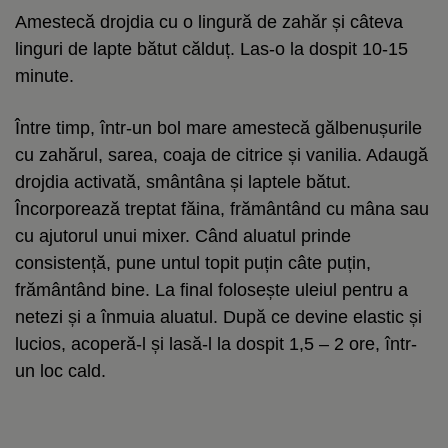
Amestecă drojdia cu o lingură de zahăr și câteva
linguri de lapte bătut călduț. Las-o la dospit 10-15
minute.
Între timp, într-un bol mare amestecă gălbenușurile
cu zahărul, sarea, coaja de citrice și vanilia. Adaugă
drojdia activată, smântâna și laptele bătut.
Încorporează treptat făina, frământând cu mâna sau
cu ajutorul unui mixer. Când aluatul prinde
consistență, pune untul topit puțin câte puțin,
frământând bine. La final folosește uleiul pentru a
netezi și a înmuia aluatul. După ce devine elastic și
lucios, acoperă-l și lasă-l la dospit 1,5 – 2 ore, într-
un loc cald.