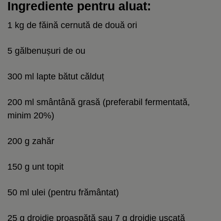
Ingrediente pentru aluat:
1 kg de făină cernută de două ori
5 gălbenușuri de ou
300 ml lapte bătut călduț
200 ml smântână grasă (preferabil fermentată,
minim 20%)
200 g zahăr
150 g unt topit
50 ml ulei (pentru frământat)
25 g drojdie proaspătă sau 7 g drojdie uscată