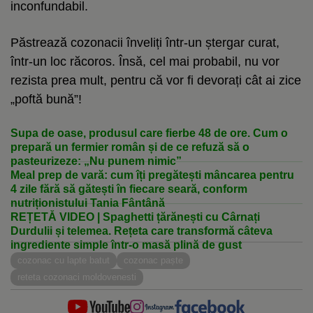
inconfundabil.
Păstrează cozonacii înveliți într-un ștergar curat,
într-un loc răcoros. Însă, cel mai probabil, nu vor
rezista prea mult, pentru că vor fi devorați cât ai zice
„poftă bună”!
Supa de oase, produsul care fierbe 48 de ore. Cum o
prepară un fermier român și de ce refuză să o
pasteurizeze: „Nu punem nimic”
Meal prep de vară: cum îți pregătești mâncarea pentru
4 zile fără să gătești în fiecare seară, conform
nutriționistului Tania Fântână
REȚETĂ VIDEO | Spaghetti țărănești cu Cârnați
Durdulii și telemea. Rețeta care transformă câteva
ingrediente simple într-o masă plină de gust
cozonac cu lapte batut
cozonac paște
reteta cozonaci moldovenesti