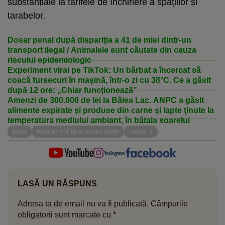
substanțiale la tarifele de închiriere a spațiilor și
tarabelor.
Dosar penal după dispariția a 41 de miei dintr-un
transport ilegal / Animalele sunt căutate din cauza
riscului epidemiologic
Experiment viral pe TikTok: Un bărbat a încercat să
coacă fursecuri în mașină, într-o zi cu 38°C. Ce a găsit
după 12 ore: „Chiar funcționează”
Amenzi de 300.000 de lei la Bâlea Lac. ANPC a găsit
alimente expirate și produse din carne și lapte ținute la
temperatura mediului ambiant, în bătaia soarelui
piețe
redulament functionare piete
sector 1
LASĂ UN RĂSPUNS
Adresa ta de email nu va fi publicată.
Câmpurile
obligatorii sunt marcate cu
*