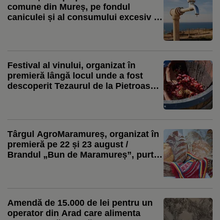
comune din Mureș, pe fondul
caniculei și al consumului excesiv /
Aquaserv: Apa de la robinet este
folosită inclusiv pentru irigarea
culturilor
Festival al vinului, organizat în
premieră lângă locul unde a fost
descoperit Tezaurul de la Pietroasele
/ Buzău Wine Fest începe cu
tradiționala zdrobire a strugurilor cu
picioarele goale
Târgul AgroMaramureș, organizat în
premieră pe 22 și 23 august /
Brandul „Bun de Maramureș”, purtat
de peste 50 de produse
agroalimentare, va fi relansat
Amendă de 15.000 de lei pentru un
operator din Arad care alimenta