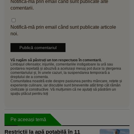
Notifică-mă prin email când sunt publicate alte
comentarii.
Notifică-mă prin email când sunt publicate articole
noi.
Vă rugăm să păstrați un ton respectuos în comentarii.
Limbajul ofensator, injuriile, comentariile instigatoare la ură sau
postarea repetată și abuzivă a aceluiași mesaj pot duce la ștergerea
comentariului și, în unele cazuri, la suspendarea temporară a
dreptului de a comenta.
Comunitatea noastră este despre pasiunea pentru mâncare, rețete și
experiențe culinare, iar discuțiile sunt binevenite atât timp cât rămân
civilizate și constructive. Vă mulțumim că ne ajutați să păstrăm un
spațiu plăcut pentru toți
Pe aceeași temă
Restricții la apă potabilă în 11