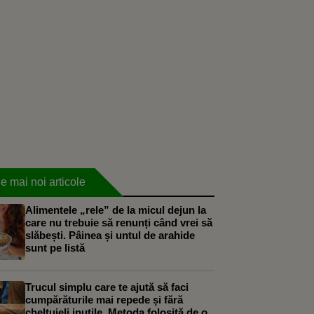
e mai noi articole
Alimentele „rele” de la micul dejun la
care nu trebuie să renunți când vrei să
slăbești. Pâinea și untul de arahide
sunt pe listă
Trucul simplu care te ajută să faci
cumpărăturile mai repede și fără
cheltuieli inutile. Metoda folosită de o