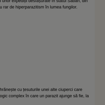
 unor expediții desfășurate în statul Sabah, din
u rar de hiperparazitism în lumea fungilor.
 hrănește cu țesuturile unei alte ciuperci care
logic complex în care un parazit ajunge să fie, la