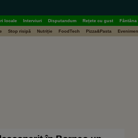
ri locale
Interviuri
Disputandum
Rețete cu gust
Fântâna 
e
Stop risipă
Nutriție
FoodTech
Pizza&Pasta
Evenimen