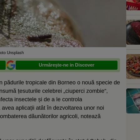
oto Unsplash
Urmărește-ne in Discover
 în pădurile tropicale din Borneo o nouă specie de
onsumă țesuturile celebrei „ciuperci zombie”,
ecta insectele și de a le controla
vea aplicații atât în dezvoltarea unor noi
ombaterea dăunătorilor agricoli, notează