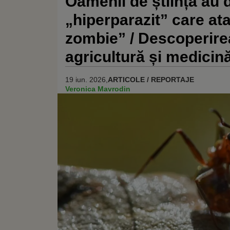
Oamenii de știință au 
„hiperparazit” care at
zombie” / Descoperirea
agricultură și medicin
19 iun. 2026,
ARTICOLE / REPORTAJE
Veronica Mavrodin