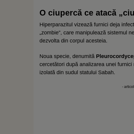
O ciupercă ce atacă „c
Hiperparazitul vizează furnici deja infe
„zombie”, care manipulează sistemul ner
dezvolta din corpul acesteia.
Noua specie, denumită
Pleurocordyc
cercetători după analizarea unei furnic
izolată din sudul statului Sabah.
- artico