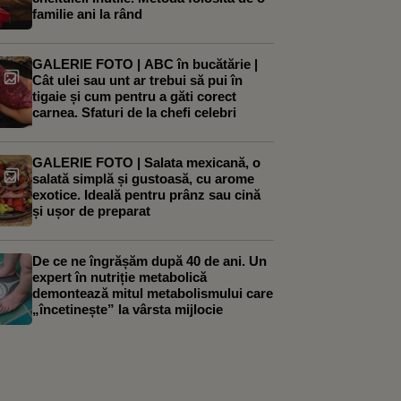
familie ani la rând
GALERIE FOTO | ABC în bucătărie |
Cât ulei sau unt ar trebui să pui în
tigaie și cum pentru a găti corect
carnea. Sfaturi de la chefi celebri
GALERIE FOTO | Salata mexicană, o
salată simplă și gustoasă, cu arome
exotice. Ideală pentru prânz sau cină
și ușor de preparat
De ce ne îngrășăm după 40 de ani. Un
expert în nutriție metabolică
demontează mitul metabolismului care
„încetinește” la vârsta mijlocie