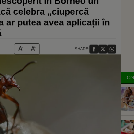
descoperit în Borneo un
acă celebra „ciupercă
 ar putea avea aplicații în
ă
SHARE:
Cel