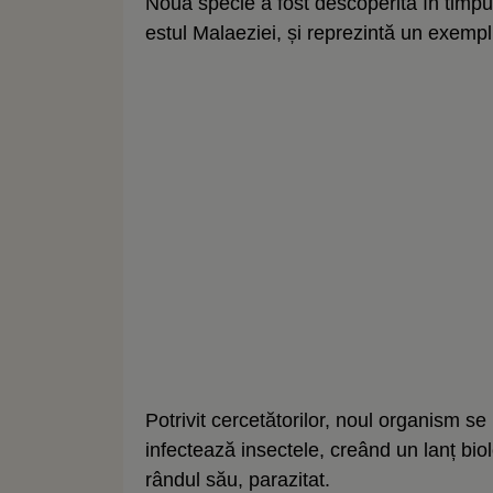
Noua specie a fost descoperită în timpul
estul Malaeziei, și reprezintă un exempl
Potrivit cercetătorilor, noul organism se
infectează insectele, creând un lanț bio
rândul său, parazitat.