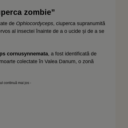
iuperca zombie”
ctate de
Ophiocordyceps
, ciuperca supranumită
vos al insectei înainte de a o ucide și de a se
eps cornusynnemata
, a fost identificată de
i moarte colectate în Valea Danum, o zonă
lul continuă mai jos -