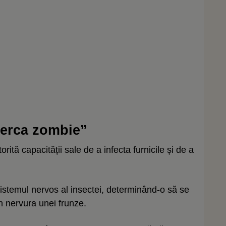
perca zombie”
ită capacității sale de a infecta furnicile și de a
istemul nervos al insectei, determinând-o să se
 în nervura unei frunze.