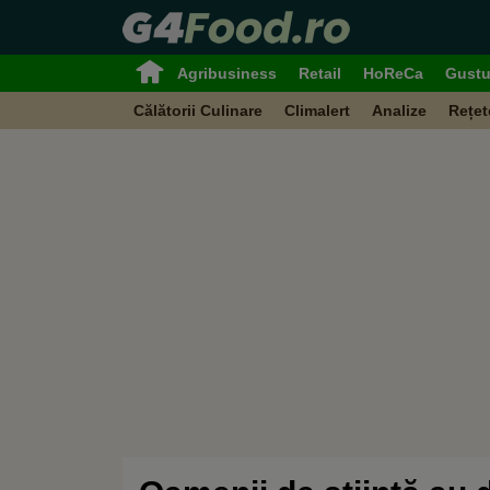
Agribusiness
Retail
HoReCa
Gustu
Călătorii Culinare
Climalert
Analize
Rețet