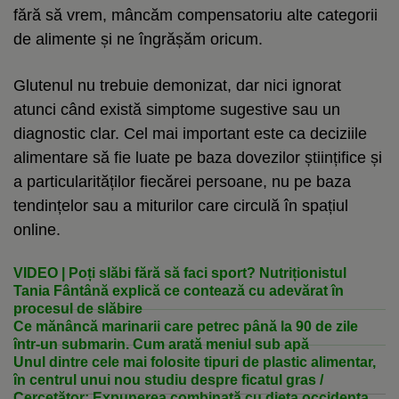
fără să vrem, mâncăm compensatoriu alte categorii
de alimente și ne îngrășăm oricum.
Glutenul nu trebuie demonizat, dar nici ignorat
atunci când există simptome sugestive sau un
diagnostic clar. Cel mai important este ca deciziile
alimentare să fie luate pe baza dovezilor științifice și
a particularităților fiecărei persoane, nu pe baza
tendințelor sau a miturilor care circulă în spațiul
online.
VIDEO | Poți slăbi fără să faci sport? Nutriționistul
Tania Fântână explică ce contează cu adevărat în
procesul de slăbire
Ce mănâncă marinarii care petrec până la 90 de zile
într-un submarin. Cum arată meniul sub apă
Unul dintre cele mai folosite tipuri de plastic alimentar,
în centrul unui nou studiu despre ficatul gras /
Cercetător: Expunerea combinată cu dieta occidentală