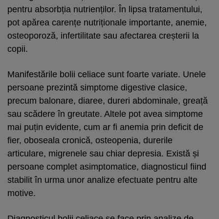
pentru absorbția nutrienților. În lipsa tratamentului,
pot apărea carențe nutriționale importante, anemie,
osteoporoză, infertilitate sau afectarea creșterii la
copii.
Manifestările bolii celiace sunt foarte variate. Unele
persoane prezintă simptome digestive clasice,
precum balonare, diaree, dureri abdominale, greață
sau scădere în greutate. Altele pot avea simptome
mai puțin evidente, cum ar fi anemia prin deficit de
fier, oboseala cronică, osteopenia, durerile
articulare, migrenele sau chiar depresia. Există și
persoane complet asimptomatice, diagnosticul fiind
stabilit în urma unor analize efectuate pentru alte
motive.
Diagnosticul bolii celiace se face prin analize de