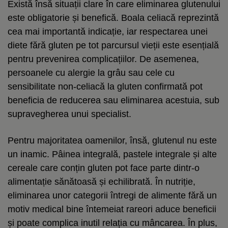
Există însă situații clare în care eliminarea glutenului
este obligatorie și benefică. Boala celiacă reprezintă
cea mai importantă indicație, iar respectarea unei
diete fără gluten pe tot parcursul vieții este esențială
pentru prevenirea complicațiilor. De asemenea,
persoanele cu alergie la grâu sau cele cu
sensibilitate non-celiacă la gluten confirmată pot
beneficia de reducerea sau eliminarea acestuia, sub
supravegherea unui specialist.
Pentru majoritatea oamenilor, însă, glutenul nu este
un inamic. Pâinea integrală, pastele integrale și alte
cereale care conțin gluten pot face parte dintr-o
alimentație sănătoasă și echilibrată. În nutriție,
eliminarea unor categorii întregi de alimente fără un
motiv medical bine întemeiat rareori aduce beneficii
și poate complica inutil relația cu mâncarea. În plus,