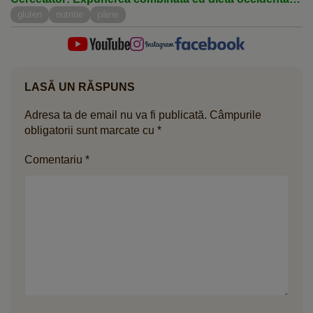
a agravat efectele
gluten
nutritie
pâine
LASĂ UN RĂSPUNS
Adresa ta de email nu va fi publicată.
Câmpurile
obligatorii sunt marcate cu
*
Comentariu
*