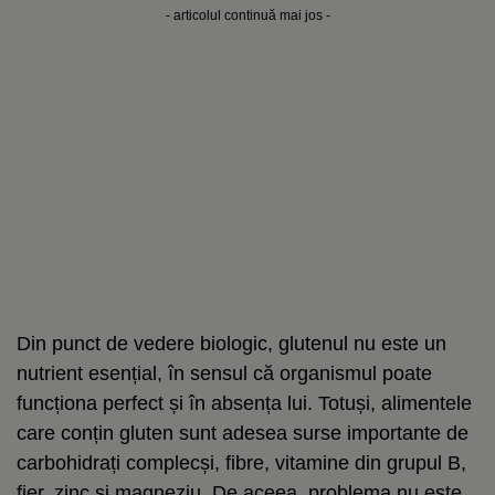
- articolul continuă mai jos -
Din punct de vedere biologic, glutenul nu este un
nutrient esențial, în sensul că organismul poate
funcționa perfect și în absența lui. Totuși, alimentele
care conțin gluten sunt adesea surse importante de
carbohidrați complecși, fibre, vitamine din grupul B,
fier, zinc și magneziu. De aceea, problema nu este