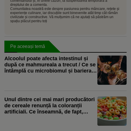
comentariului și, în unele cazuri, la suspendarea temporară a
dreptului de a comenta.
Comunitatea noastră este despre pasiunea pentru mâncare, rețete și
experiențe culinare, iar discuțiile sunt binevenite atât timp cât rămân
civilizate și constructive. Vă mulțumim că ne ajutați să păstrăm un
spațiu plăcut pentru toți
Pe aceeași temă
Alcoolul poate afecta intestinul și
după ce mahmureala a trecut / Ce se
întâmplă cu microbiomul și bariera
digestivă
Unul dintre cei mai mari producători
de cereale renunță la coloranții
artificiali. Ce înseamnă, de fapt,
schimbarea pentru consumatori