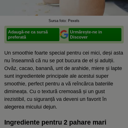
Sursa foto: Pexels
Adaugă-ne ca sursă
Urmărește-ne in
preferată
Discover
Un smoothie foarte special pentru cei mici, deși asta
nu înseamnă că nu se pot bucura de el și adulții.
Ovăz, cacao, banană, unt de arahide, miere și lapte
sunt ingredientele principale ale acestui super
smoothie, perfect pentru a vă reîncărca bateriile
dimineața. Cu o textură cremoasă și un gust
irezistibil, cu siguranță va deveni un favorit în
alegerea micului dejun.
Ingrediente pentru 2 pahare mari