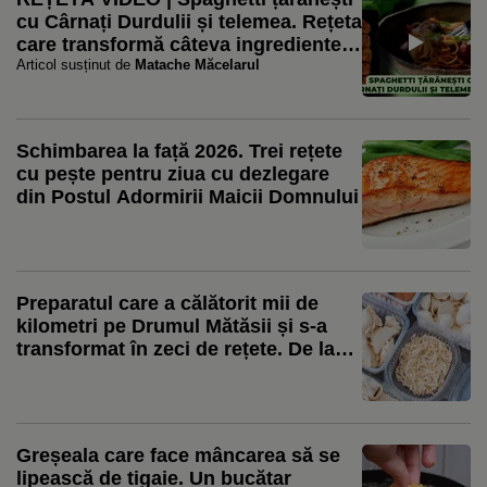
cu Cârnați Durdulii și telemea. Rețeta
care transformă câteva ingrediente
simple într-o masă plină de gust
Articol susținut de
Matache Măcelarul
Schimbarea la față 2026. Trei rețete
cu pește pentru ziua cu dezlegare
din Postul Adormirii Maicii Domnului
Preparatul care a călătorit mii de
kilometri pe Drumul Mătăsii și s-a
transformat în zeci de rețete. De la
colțunașii Chinei la ravioli și pierogi
Greșeala care face mâncarea să se
lipească de tigaie. Un bucătar