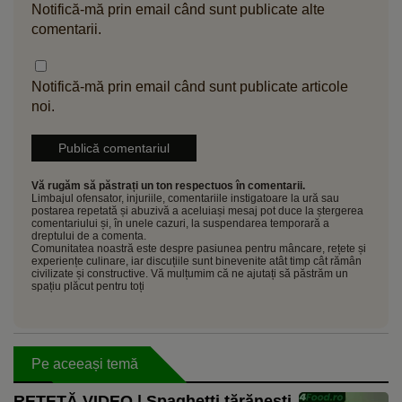
Notifică-mă prin email când sunt publicate alte
comentarii.
Notifică-mă prin email când sunt publicate articole
noi.
Vă rugăm să păstrați un ton respectuos în comentarii.
Limbajul ofensator, injuriile, comentariile instigatoare la ură sau
postarea repetată și abuzivă a aceluiași mesaj pot duce la ștergerea
comentariului și, în unele cazuri, la suspendarea temporară a
dreptului de a comenta.
Comunitatea noastră este despre pasiunea pentru mâncare, rețete și
experiențe culinare, iar discuțiile sunt binevenite atât timp cât rămân
civilizate și constructive. Vă mulțumim că ne ajutați să păstrăm un
spațiu plăcut pentru toți
Pe aceeași temă
REȚETĂ VIDEO | Spaghetti țărănești