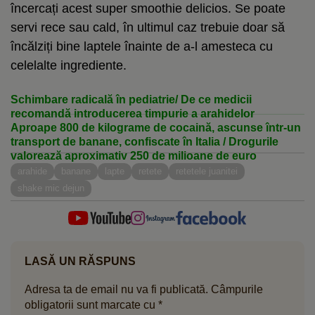
încercați acest super smoothie delicios. Se poate
servi rece sau cald, în ultimul caz trebuie doar să
încălziți bine laptele înainte de a-l amesteca cu
celelalte ingrediente.
Schimbare radicală în pediatrie/ De ce medicii
recomandă introducerea timpurie a arahidelor
Aproape 800 de kilograme de cocaină, ascunse într-un
transport de banane, confiscate în Italia / Drogurile
valorează aproximativ 250 de milioane de euro
arahide
banane
lapte
retete
retetele juanitei
shake mic dejun
LASĂ UN RĂSPUNS
Adresa ta de email nu va fi publicată.
Câmpurile
obligatorii sunt marcate cu
*