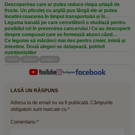
Descoperirea care ar putea reduce risipa uriașă de
fructe. Un pliculeț cu argilă pus lângă ele ar putea
încetini coacerea în timpul transportului și în
supermarketuri
Leguma banală pe care cercetătorii o studiază pentru
posibilul rol în prevenirea cancerului / Ce au descoperit
despre compusul care se formează atunci când
mestecăm leguma
Ce legume să mănânci mai des pentru creier, inimă și
intestine. Două alegeri se detașează, potrivit
nutriționiștilor
fructe
legume
magazin
LASĂ UN RĂSPUNS
Adresa ta de email nu va fi publicată.
Câmpurile
obligatorii sunt marcate cu
*
Comentariu
*