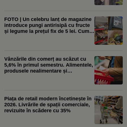
dintre restaurante observă o creștere
a cererii pentru produse locale
FOTO | Un celebru lanț de magazine
introduce pungi antirisipă cu fructe
și legume la prețul fix de 5 lei. Cum
funcționează inițiativa și ce produse
poți găsi în ele
Vânzările din comerț au scăzut cu
5,6% în primul semestru. Alimentele,
produsele nealimentare și
carburanții, toate pe minus (INS)
Piața de retail modern încetinește în
2026. Livrările de spații comerciale,
revizuite în scădere cu 35%