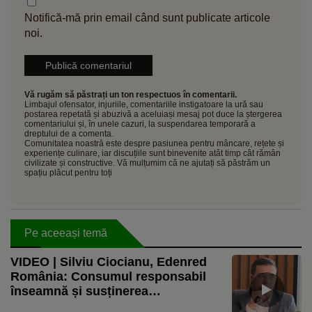
Notifică-mă prin email când sunt publicate articole
noi.
Vă rugăm să păstrați un ton respectuos în comentarii.
Limbajul ofensator, injuriile, comentariile instigatoare la ură sau
postarea repetată și abuzivă a aceluiași mesaj pot duce la ștergerea
comentariului și, în unele cazuri, la suspendarea temporară a
dreptului de a comenta.
Comunitatea noastră este despre pasiunea pentru mâncare, rețete și
experiențe culinare, iar discuțiile sunt binevenite atât timp cât rămân
civilizate și constructive. Vă mulțumim că ne ajutați să păstrăm un
spațiu plăcut pentru toți
Pe aceeași temă
VIDEO | Silviu Ciocianu, Edenred
România: Consumul responsabil
înseamnă și susținerea
producătorilor locali / Aproape 80%