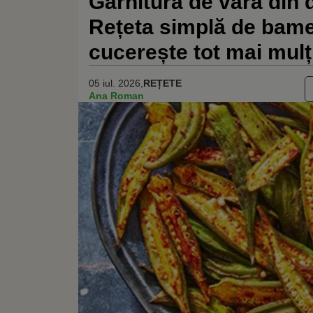
Garnitură de vară din d
Rețeta simplă de bame
cucerește tot mai mul
05 iul. 2026,
REȚETE
Ana Roman