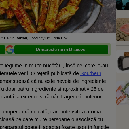
: Caitlin Bensel, Food Stylist: Torie Cox
Urmărește-ne in Discover
e legume în multe bucătării, însă cei care le-au
eratele verii. O rețetă publicată de
Southern
 demonstrează că nu este nevoie de ingrediente
u doar patru ingrediente și aproximativ 25 de
antă la exterior și rămân fragede în interior.
 temperatură ridicată, care intensifică aroma
picioasă pe care multe persoane o asociază cu
, preparatul poate fi adaptat foarte ușor în funcție