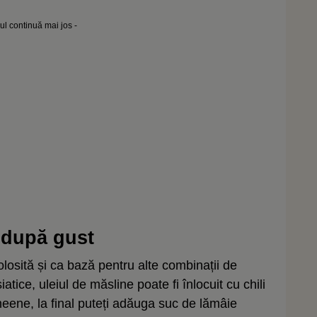
lul continuă mai jos -
ă după gust
losită și ca bază pentru alte combinații de
tice, uleiul de măsline poate fi înlocuit cu chili
neene, la final puteți adăuga suc de lămâie