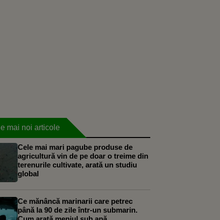
e mai noi articole
Cele mai mari pagube produse de
agricultură vin de pe doar o treime din
terenurile cultivate, arată un studiu
global
Ce mănâncă marinarii care petrec
până la 90 de zile într-un submarin.
Cum arată meniul sub apă