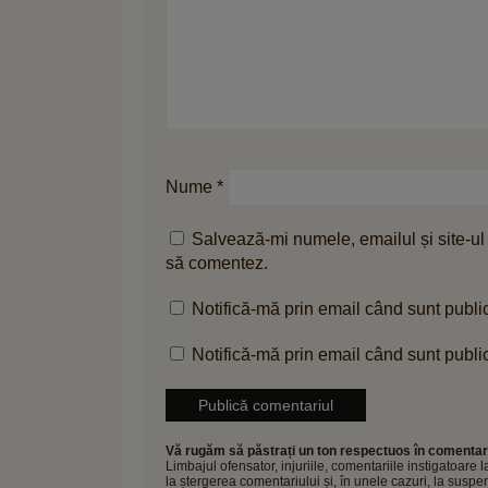
Nume
*
Salvează-mi numele, emailul și site-ul
să comentez.
Notifică-mă prin email când sunt public
Notifică-mă prin email când sunt public
Vă rugăm să păstrați un ton respectuos în comentari
Limbajul ofensator, injuriile, comentariile instigatoare
la ștergerea comentariului și, în unele cazuri, la sus