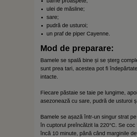
bame proaspete;
ulei de măsline;
sare;
pudră de usturoi;
un praf de piper Cayenne.
Mod de preparare:
Bamele se spală bine și se șterg comple
sunt prea tari, acestea pot fi îndepărtat
intacte.
Fiecare păstaie se taie pe lungime, apo
asezonează cu sare, pudră de usturoi ș
Bamele se așază într-un singur strat p
în cuptorul preîncălzit la 220°C. Se coc
încă 10 minute, până când marginile dev