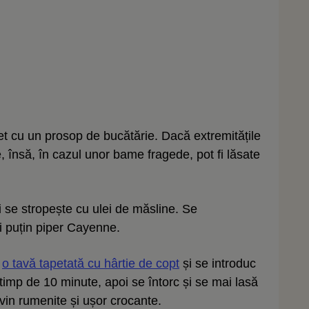
t cu un prosop de bucătărie. Dacă extremitățile
e, însă, în cazul unor bame fragede, pot fi lăsate
i se stropește cu ulei de măsline. Se
i puțin piper Cayenne.
e
o tavă tapetată cu hârtie de copt
și se introduc
 timp de 10 minute, apoi se întorc și se mai lasă
in rumenite și ușor crocante.