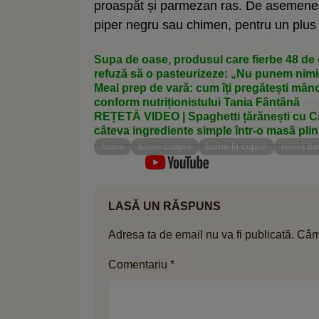
proaspăt și parmezan ras. De asemenea,
piper negru sau chimen, pentru un plus
Supa de oase, produsul care fierbe 48 de
refuză să o pasteurizeze: „Nu punem nim
Meal prep de vară: cum îți pregătești mânca
conform nutriționistului Tania Fântână
REȚETĂ VIDEO | Spaghetti țărănești cu Câr
câteva ingrediente simple într-o masă pli
bame
bame coapte
bame la cuptor
reteta b
LASĂ UN RĂSPUNS
Adresa ta de email nu va fi publicată.
Câmp
Comentariu
*