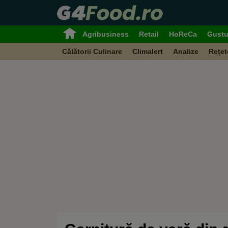
Agribusiness
Retail
HoReCa
Gustu
Călătorii Culinare
Climalert
Analize
Rețet