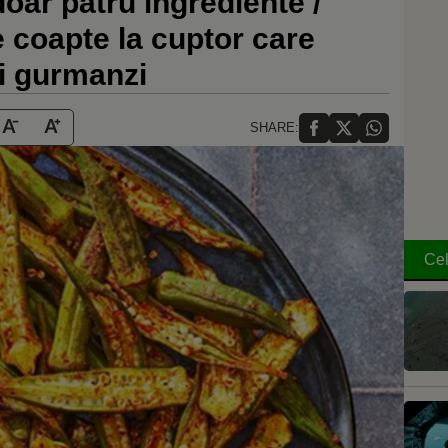
oar patru ingrediente /
 coapte la cuptor care
ți gurmanzi
SHARE:
Cel