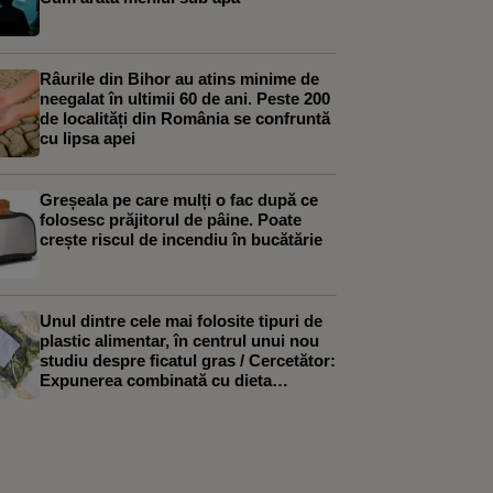
Râurile din Bihor au atins minime de
neegalat în ultimii 60 de ani. Peste 200
de localități din România se confruntă
cu lipsa apei
Greșeala pe care mulți o fac după ce
folosesc prăjitorul de pâine. Poate
crește riscul de incendiu în bucătărie
Unul dintre cele mai folosite tipuri de
plastic alimentar, în centrul unui nou
studiu despre ficatul gras / Cercetător:
Expunerea combinată cu dieta
occidentală a agravat efectele