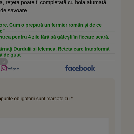
 rețeta poate fi completată cu boia afumată,
 de savoare.
 ore. Cum o prepară un fermier român și de ce
ic”
rea pentru 4 zile fără să gătești în fiecare seară,
nați Durdulii și telemea. Rețeta care transformă
nă de gust
ame
urile obligatorii sunt marcate cu
*