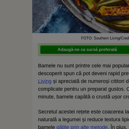
FOTO: Southern Living/Credit
Adaugă-ne ca sursă preferată
Bamele nu sunt printre cele mai popular
descoperit spun că pot deveni rapid pref
Living
și apreciată de numeroși cititori
complicate pentru un preparat gustos. C
minute, bamele capătă o crustă ușor croc
Secretul acestei rețete este coacerea la
naturală a legumei și reduce textura li
bamele
gătite prin alte metode
. În plus