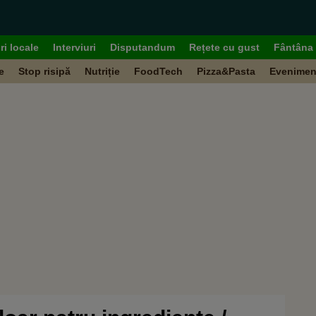
ri locale
Interviuri
Disputandum
Rețete cu gust
Fântâna 
e
Stop risipă
Nutriție
FoodTech
Pizza&Pasta
Evenimen