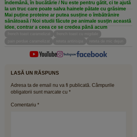
îndemână, în bucătărie / Nu este pentru gătit, ci te ajută
la un truc care poate salva hainele pătate cu grăsime
Mai puține proteine ar putea susține o îmbătrânire
sănătoasă / Noi studii făcute pe animale susțin această
idee, contrar a ceea ce se credea până acum
french toast caramelizat
french toast cu migdale
pain perdue caramelizat
reteta antirisipa
reteta de mic dejun
LASĂ UN RĂSPUNS
Adresa ta de email nu va fi publicată.
Câmpurile
obligatorii sunt marcate cu
*
Comentariu
*