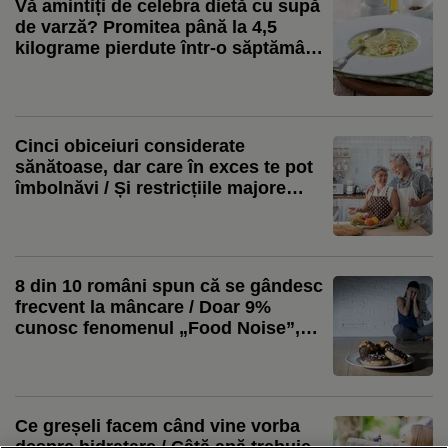
Vă amintiți de celebra dietă cu supă
de varză? Promitea până la 4,5
kilograme pierdute într-o săptămână
/ Nutriționiștii avertizează că
rezultatul nu este chiar ceea ce se
credea
Cinci obiceiuri considerate
sănătoase, dar care în exces te pot
îmbolnăvi / Și restricțiile majore
schimbă rezultatul
8 din 10 români spun că se gândesc
frecvent la mâncare / Doar 9%
cunosc fenomenul „Food Noise”,
arată un studiu
Ce greșeli facem când vine vorba
despre hidratare / Câtă apă trebuie