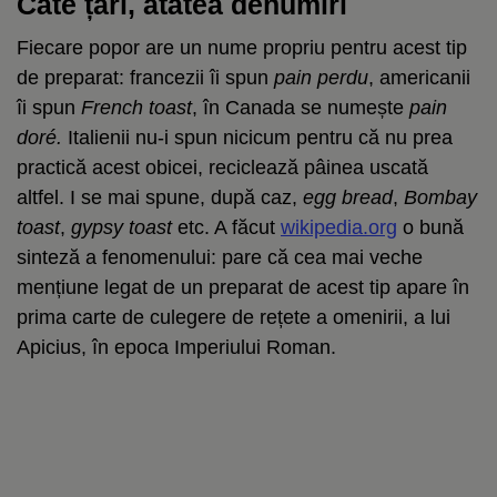
Câte țări, atâtea denumiri
Fiecare popor are un nume propriu pentru acest tip
de preparat: francezii îi spun
pain perdu
, americanii
îi spun
French toast
, în Canada se numește
pain
doré.
Italienii nu-i spun nicicum pentru că nu prea
practică acest obicei, reciclează pâinea uscată
altfel. I se mai spune, după caz,
egg bread
,
Bombay
toast
,
gypsy toast
etc. A făcut
wikipedia.org
o bună
sinteză a fenomenului: pare că cea mai veche
mențiune legat de un preparat de acest tip apare în
prima carte de culegere de rețete a omenirii, a lui
Apicius, în epoca Imperiului Roman.