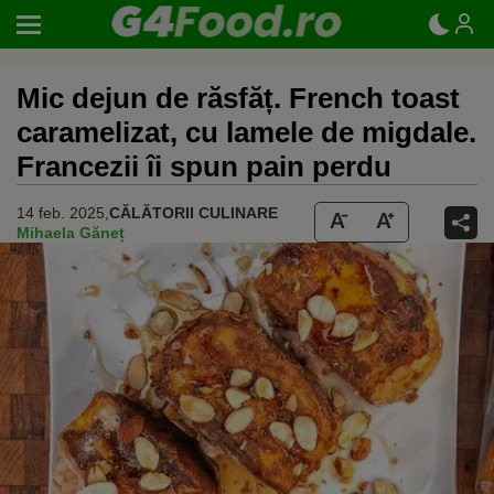
Mic dejun de răsfăț. French toast
caramelizat, cu lamele de migdale.
Francezii îi spun pain perdu
14 feb. 2025,
CĂLĂTORII CULINARE
Mihaela Găneț