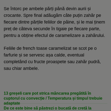
Se întorc pe ambele părți până devin aurii și
crocante. Spre final adăugăm câte puțin zahăr pe
fiecare dintre părțile feliilor de pâine, și le mai ținem
preț de câteva secunde în tigaie pe fiecare parte,
pentru a obține efectul de caramelizare a zahărului.
Feliile de french toase caramelizat se scot pe o
farfurie și se servesc așa calde, eventual
completând cu fructe proaspete sau zahăr pudră,
sau chiar ambele.
13 greșeli care pot strica mâncarea pregătită în
cuptorul cu convecție / Temperatura și timpul trebuie
adaptate
De ce este bine să păstrezi o bucată de cretă la