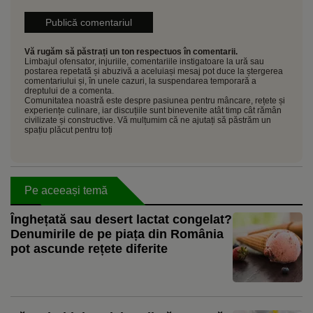
Vă rugăm să păstrați un ton respectuos în comentarii.
Limbajul ofensator, injuriile, comentariile instigatoare la ură sau
postarea repetată și abuzivă a aceluiași mesaj pot duce la ștergerea
comentariului și, în unele cazuri, la suspendarea temporară a
dreptului de a comenta.
Comunitatea noastră este despre pasiunea pentru mâncare, rețete și
experiențe culinare, iar discuțiile sunt binevenite atât timp cât rămân
civilizate și constructive. Vă mulțumim că ne ajutați să păstrăm un
spațiu plăcut pentru toți
Pe aceeași temă
Înghețată sau desert lactat congelat?
Denumirile de pe piața din România
pot ascunde rețete diferite