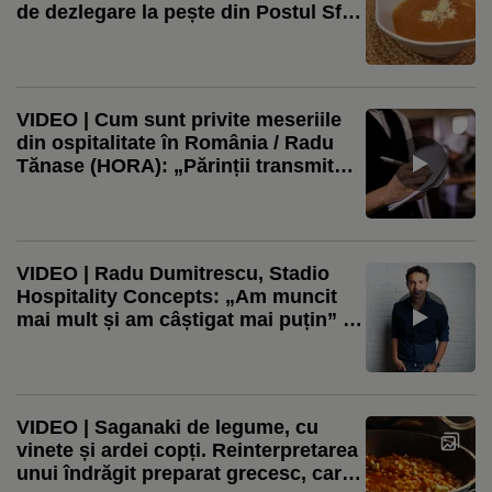
de dezlegare la pește din Postul Sf.
Mării. Sau doar un prânz de vacanță
VIDEO | Cum sunt privite meseriile
din ospitalitate în România / Radu
Tănase (HORA): „Părinții transmit
copiilor că este o rușine să devii
ospătar” / Radu Dumitrescu (CEO
Stadio): „Poți ajunge de la picol la
proprietar de restaurant”
VIDEO | Radu Dumitrescu, Stadio
Hospitality Concepts: „Am muncit
mai mult și am câștigat mai puțin” /
Traficul din restaurante a scăzut,
deși afacerile au crescut. Care sunt
motivele
VIDEO | Saganaki de legume, cu
vinete și ardei copți. Reinterpretarea
unui îndrăgit preparat grecesc, care