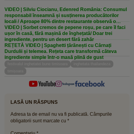
VIDEO | Silviu Ciocianu, Edenred România: Consumul
responsabil înseamnă și susținerea producătorilor
locali / Aproape 80% dintre restaurante observă o
creștere a cererii pentru produse locale
VIDEO | Sorbet cremos de pepene roșu, pe care îl faci
ușor în casă, fără mașină de înghețată/ Doar trei
ingrediente, pentru un desert fără zahăr
REȚETĂ VIDEO | Spaghetti țărănești cu Cârnați
Durdulii și telemea. Rețeta care transformă câteva
ingrediente simple într-o masă plină de gust
festivalul inghetatei bune timisoara
inghetata thailandeza
timișoara
LASĂ UN RĂSPUNS
Adresa ta de email nu va fi publicată.
Câmpurile
obligatorii sunt marcate cu
*
Comentariu
*