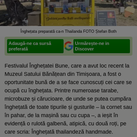
Înghețata preparată ca-n Thailanda FOTO Ștefan Both
Adaugă-ne ca sursă
Urmărește-ne in
preferată
Discover
Festivalul Înghețatei Bune, care a avut loc recent la
Muzeul Satului Bănățean din Timișoara, a fost o
oportunitate bună de a se face cunoscuți cei care se
ocupă cu înghețata. Printre numeroase tarabe,
microbuze și cărucioare, de unde se putea cumpăra
înghețată de toate tipurile și gusturile – la cornet sau
în pahar, de la mașină sau cu cupa –, a ieșit în
evidență o rulotă galbenă, atipică, cu două roți, pe
care scria: Înghețată thailandeză handmade.