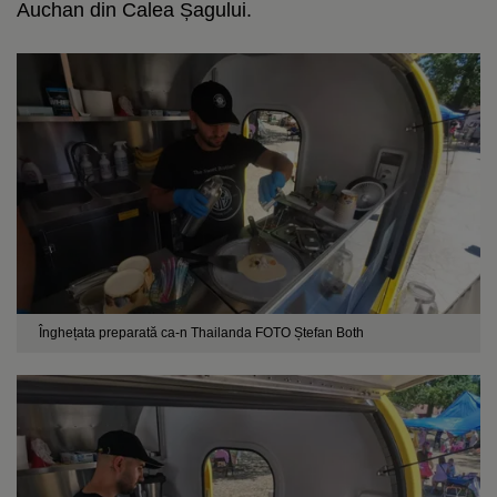
Auchan din Calea Șagului.
Înghețata preparată ca-n Thailanda FOTO Ștefan Both