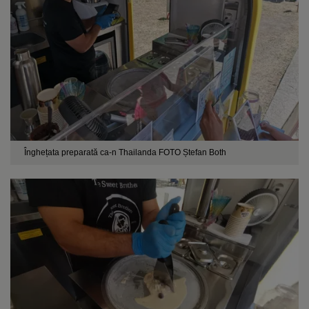
Înghețata preparată ca-n Thailanda FOTO Ștefan Both