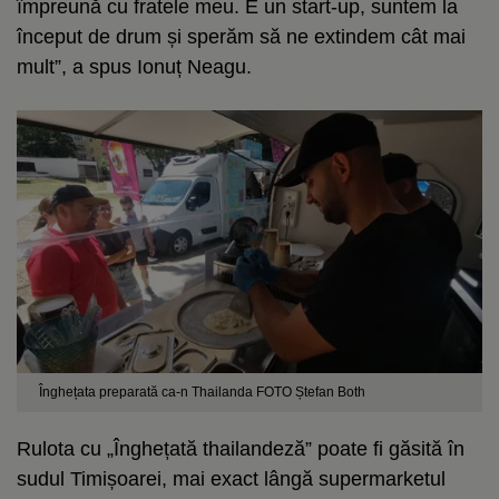
împreună cu fratele meu. E un start-up, suntem la
început de drum și sperăm să ne extindem cât mai
mult”, a spus Ionuț Neagu.
Înghețata preparată ca-n Thailanda FOTO Ștefan Both
Rulota cu „Înghețată thailandeză” poate fi găsită în
sudul Timișoarei, mai exact lângă supermarketul