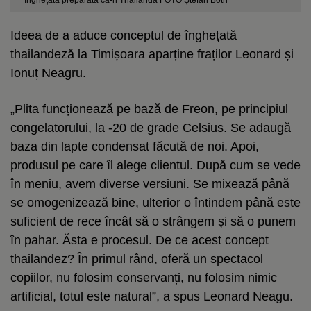
Înghețata preparată ca-n Thailanda FOTO Ștefan Both
Ideea de a aduce conceptul de înghețată
thailandeză la Timișoara aparține fraților Leonard și
Ionuț Neagru.
„Plita funcționează pe bază de Freon, pe principiul
congelatorului, la -20 de grade Celsius. Se adaugă
baza din lapte condensat făcută de noi. Apoi,
produsul pe care îl alege clientul. După cum se vede
în meniu, avem diverse versiuni. Se mixează până
se omogenizează bine, ulterior o întindem până este
suficient de rece încât să o strângem și să o punem
în pahar. Ăsta e procesul. De ce acest concept
thailandez? În primul rând, oferă un spectacol
copiilor, nu folosim conservanți, nu folosim nimic
artificial, totul este natural”, a spus Leonard Neagu.