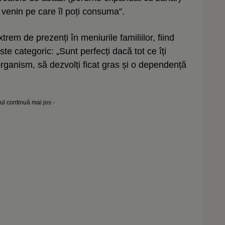
venin pe care îl poți consuma”.
trem de prezenți în meniurile familiilor, fiind
e categoric: „Sunt perfecți dacă tot ce îți
organism, să dezvolți ficat gras și o dependență
lul continuă mai jos -