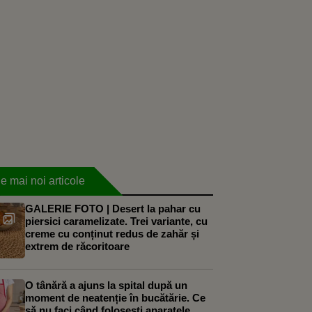
e mai noi articole
GALERIE FOTO | Desert la pahar cu
piersici caramelizate. Trei variante, cu
creme cu conținut redus de zahăr și
extrem de răcoritoare
O tânără a ajuns la spital după un
moment de neatenție în bucătărie. Ce
să nu faci când folosești aparatele