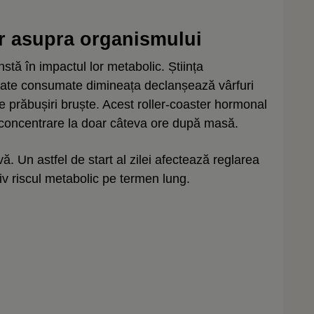
or asupra organismului
tă în impactul lor metabolic. Știința
ate consumate dimineața declanșează vârfuri
e prăbușiri bruște. Acest roller-coaster hormonal
concentrare la doar câteva ore după masă.
avă. Un astfel de start al zilei afectează reglarea
tiv riscul metabolic pe termen lung.