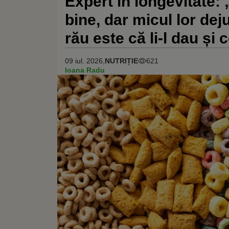
Expert în longevitate: 
bine, dar micul lor dej
rău este că li-l dau și 
09 iul. 2026,
NUTRIȚIE
621
Ioana Radu