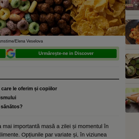
mstime/Elena Veselova
Urmărește-ne in Discover
 care le oferim și copiilor
ismului
 sănătos?
a mai importantă masă a zilei și momentul în
imente. Opțiunile par variate și, în viziunea