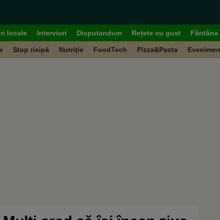
ri locale
Interviuri
Disputandum
Rețete cu gust
Fântâna 
e
Stop risipă
Nutriție
FoodTech
Pizza&Pasta
Evenimen