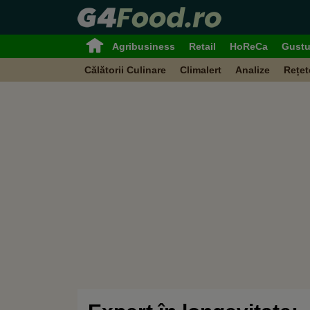
Agribusiness
Retail
HoReCa
Gustu
Călătorii Culinare
Climalert
Analize
Rețet