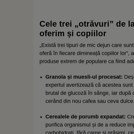
Cele trei „otrăvuri” de l
oferim și copiilor
„Există trei tipuri de mic dejun care sunt 
oferă în fiecare dimineață copiilor lor”,
produse extrem de populare ca fiind ad
Granola și muesli-ul procesat:
Deși
expertul avertizează că acestea sunt
brutal de glucoză în sânge, iar după 
cerând din nou cafea sau ceva dulce
Cerealele de porumb expandat:
Cre
purifica organismul și de a reduce imp
carbohidrați, fără carne și grăsimi, 