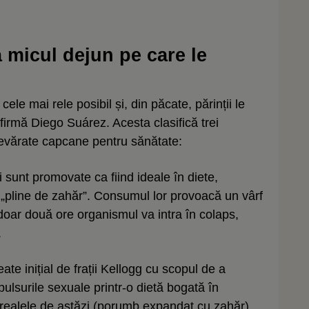
a micul dejun pe care le
cele mai rele posibil și, din păcate, părinții le
 afirmă Diego Suárez. Acesta clasifică trei
evărate capcane pentru sănătate:
 sunt promovate ca fiind ideale în diete,
 „pline de zahăr”. Consumul lor provoacă un vârf
doar două ore organismul va intra în colaps,
.
ate inițial de frații Kellogg cu scopul de a
ulsurile sexuale printr-o dietă bogată în
cerealele de astăzi (porumb expandat cu zahăr)