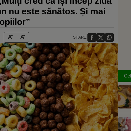
„Mulți cred că își încep ziua
un nu este sănătos. Și mai
copiilor”
SHARE:
Cel