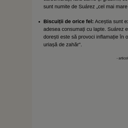
sunt numite de Suárez „cel mai mare 
Biscuiții de orice fel:
Aceștia sunt ex
adesea consumați cu lapte. Suárez est
dorești este să provoci inflamație în 
uriașă de zahăr”.
- artico