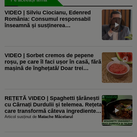
VIDEO | Silviu Ciocianu, Edenred
România: Consumul responsabil
înseamnă și susținerea
producătorilor locali / Aproape 80%
dintre restaurante observă o creștere
a cererii pentru produse locale
VIDEO | Sorbet cremos de pepene
roșu, pe care îl faci ușor în casă, fără
mașină de înghețată/ Doar trei
ingrediente, pentru un desert fără
zahăr
REȚETĂ VIDEO | Spaghetti țărănești
cu Cârnați Durdulii și telemea. Rețeta
care transformă câteva ingrediente
simple într-o masă plină de gust
Articol susținut de
Matache Măcelarul