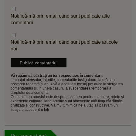
Notifică-mă prin email când sunt publicate alte
comentarii.
Notifică-mă prin email când sunt publicate articole
noi.
Vă rugăm să păstrați un ton respectuos în comentarii.
Limbajul ofensator, injuriile, comentariile instigatoare la ură sau
postarea repetată și abuzivă a aceluiași mesaj pot duce la ștergerea
comentariului și, în unele cazuri, la suspendarea temporară a
dreptului de a comenta.
Comunitatea noastră este despre pasiunea pentru mâncare, rețete și
experiențe culinare, iar discuțiile sunt binevenite atât timp cât rămân
civilizate și constructive. Vă mulțumim că ne ajutați să păstrăm un
spațiu plăcut pentru toți
Pe aceeași temă