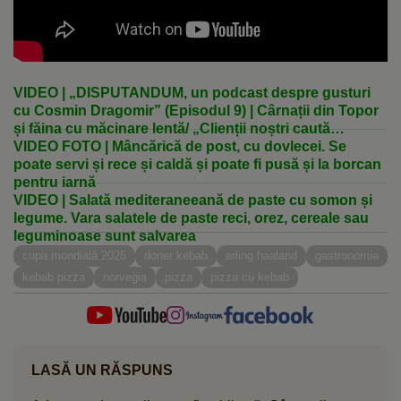
VIDEO | „DISPUTANDUM, un podcast despre gusturi
cu Cosmin Dragomir” (Episodul 9) | Cârnații din Topor
și făina cu măcinare lentă/ „Clienții noștri caută
produse naturale și sunt dispuși să plătească pentru
VIDEO FOTO | Mâncărică de post, cu dovlecei. Se
calitate”
poate servi și rece și caldă și poate fi pusă și la borcan
pentru iarnă
VIDEO | Salată mediteraneeană de paste cu somon și
legume. Vara salatele de paste reci, orez, cereale sau
leguminoase sunt salvarea
cupa mondială 2026
doner kebab
erling haaland
gastronomie
kebab pizza
norvegia
pizza
pizza cu kebab
LASĂ UN RĂSPUNS