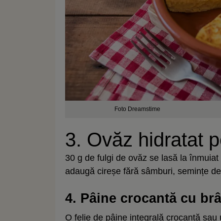
Foto Dreamstime
3. Ovăz hidratat 
30 g de fulgi de ovăz se lasă la înmuia
adaugă cireșe fără sâmburi, semințe de
4. Pâine crocantă cu brâ
O felie de pâine integrală crocantă sau