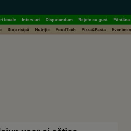
ri locale
Interviuri
Disputandum
Rețete cu gust
Fântâna 
e
Stop risipă
Nutriție
FoodTech
Pizza&Pasta
Evenimen