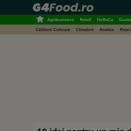
Agribusiness
Retail
HoReCa
Gustu
Călătorii Culinare
Climalert
Analize
Rețet