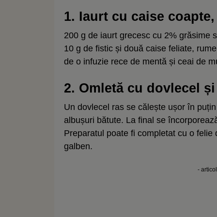
1. Iaurt cu caise coapte, 
200 g de iaurt grecesc cu 2% grăsime s
10 g de fistic și două caise feliate, rumeni
de o infuzie rece de mentă și ceai de m
2. Omletă cu dovlecel ș
Un dovlecel ras se călește ușor în puțin
albușuri bătute. La final se încorporea
Preparatul poate fi completat cu o feli
galben.
- artico