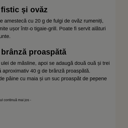
fistic și ovăz
e amestecă cu 20 g de fulgi de ovăz rumeniți,
te ușor într-o tigaie-grill. Poate fi servit alături
unte.
i brânză proaspătă
 ulei de măsline, apoi se adaugă două ouă și trei
ză aproximativ 40 g de brânză proaspătă.
e de pâine cu maia și un suc proaspăt de pepene
lul continuă mai jos -