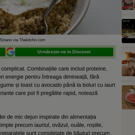
iriano via Thekitchn.com
Urmărește-ne in Discover
e complicat. Combinațiile care includ proteine,
eri energie pentru întreaga dimineață, fără
egume și toast cu avocado până la boluri cu iaurt
iante care pot fi pregătite rapid, notează
 de mic dejun inspirate din alimentația
mple precum iaurtul, ovăzul, ouăle, roșiile,
 Preparatele sunt completate de băuturi precum