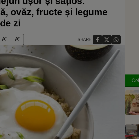
ejun ușor și sățios.
ă, ovăz, fructe și legume
de zi
SHARE:
Cel