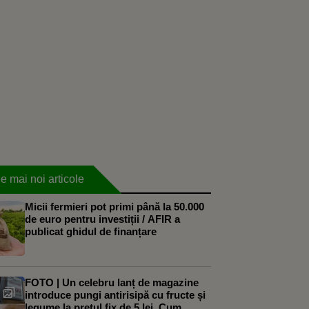
e mai noi articole
Micii fermieri pot primi până la 50.000
de euro pentru investiții / AFIR a
publicat ghidul de finanțare
FOTO | Un celebru lanț de magazine
introduce pungi antirisipă cu fructe și
legume la prețul fix de 5 lei. Cum