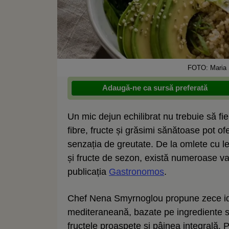
FOTO: Maria S
Adaugă-ne ca sursă preferată
Un mic dejun echilibrat nu trebuie să fi
fibre, fructe și grăsimi sănătoase pot of
senzația de greutate. De la omlete cu l
și fructe de sezon, există numeroase var
publicația
Gastronomos
.
Chef Nena Smyrnoglou propune zece idei
mediteraneană, bazate pe ingrediente si
fructele proaspete și pâinea integrală.