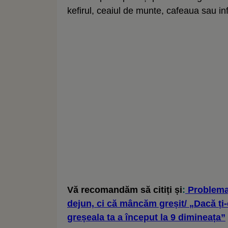
kefirul, ceaiul de munte, cafeaua sau inf
Vă recomandăm să citiți și
:
Problema 
dejun, ci că mâncăm greșit/ „Dacă ți
greșeala ta a început la 9 dimineața”