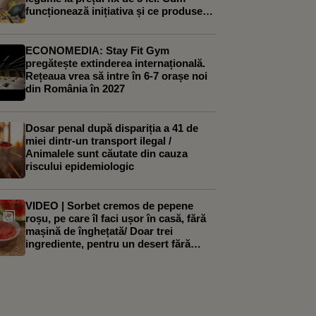
funcționează inițiativa și ce produse
poți găsi în ele
ECONOMEDIA: Stay Fit Gym
pregătește extinderea internațională.
Rețeaua vrea să intre în 6-7 orașe noi
din România în 2027
Dosar penal după dispariția a 41 de
miei dintr-un transport ilegal /
Animalele sunt căutate din cauza
riscului epidemiologic
VIDEO | Sorbet cremos de pepene
roșu, pe care îl faci ușor în casă, fără
mașină de înghețată/ Doar trei
ingrediente, pentru un desert fără
zahăr