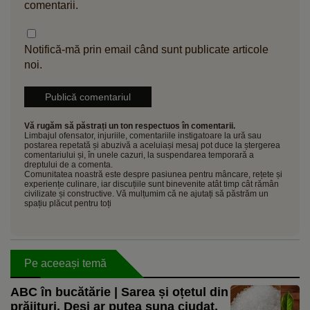
comentarii.
Notifică-mă prin email când sunt publicate articole
noi.
Vă rugăm să păstrați un ton respectuos în comentarii.
Limbajul ofensator, injuriile, comentariile instigatoare la ură sau
postarea repetată și abuzivă a aceluiași mesaj pot duce la ștergerea
comentariului și, în unele cazuri, la suspendarea temporară a
dreptului de a comenta.
Comunitatea noastră este despre pasiunea pentru mâncare, rețete și
experiențe culinare, iar discuțiile sunt binevenite atât timp cât rămân
civilizate și constructive. Vă mulțumim că ne ajutați să păstrăm un
spațiu plăcut pentru toți
Pe aceeași temă
ABC în bucătărie | Sarea și oțetul din
prăjituri. Deși ar putea suna ciudat,