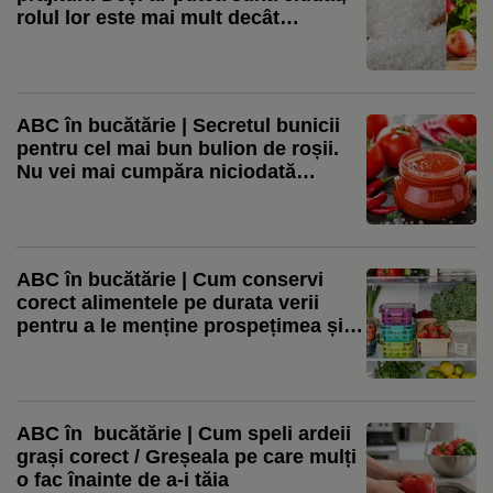
rolul lor este mai mult decât
important
ABC în bucătărie | Secretul bunicii
pentru cel mai bun bulion de roșii.
Nu vei mai cumpăra niciodată
conserve din magazin
ABC în bucătărie | Cum conservi
corect alimentele pe durata verii
pentru a le menține prospețimea și
pentru a preveni intoxicațiile
alimentare
ABC în bucătărie | Cum speli ardeii
grași corect / Greșeala pe care mulți
o fac înainte de a-i tăia