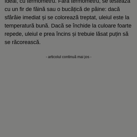
Ideal, cu termometru. Fără termometru, se testează
cu un fir de făină sau o bucățică de pâine: dacă
sfârâie imediat și se colorează treptat, uleiul este la
temperatură bună. Dacă se închide la culoare foarte
repede, uleiul e prea încins și trebuie lăsat puțin să
se răcorească.
- articolul continuă mai jos -