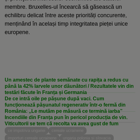
membre. Bruxelles-ul încearcă să găsească un
echilibru delicat între aceste priorități concurente,
menținând în același timp integritatea pieței unice
europene.
Un amestec de plante semănate cu rapița a redus cu
până la 42% larvele unor dăunători / Rezultatele vin din
testări făcute în Franța și Germania
De ce intră oile pe pășune după vaci. Cum
funcționează pășunatul regenerativ într-o fermă din
România: „Le mutăm pe măsură ce termină iarba”
Incendiile din Franța pun în pericol producția de vin.
Viticultorii se tem că recolta va avea gust de fum
ce impotriva ungariei
cereale ucrainene
importuri cereale ucrainene
ungaria polonia si slovacia