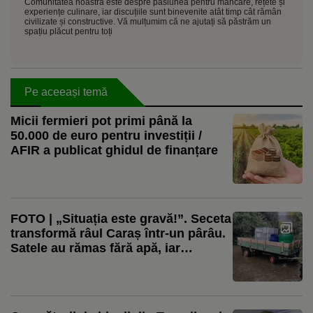
Comunitatea noastră este despre pasiunea pentru mâncare, rețete și
experiențe culinare, iar discuțiile sunt binevenite atât timp cât rămân
civilizate și constructive. Vă mulțumim că ne ajutați să păstrăm un
spațiu plăcut pentru toți
Pe aceeași temă
Micii fermieri pot primi până la
50.000 de euro pentru investiții /
AFIR a publicat ghidul de finanțare
FOTO | „Situația este gravă!”. Seceta
transformă râul Caraș într-un pârâu.
Satele au rămas fără apă, iar
fermierii cară mii de litri pentru
animale. Pe Clisura Dunării, situația
este diferită