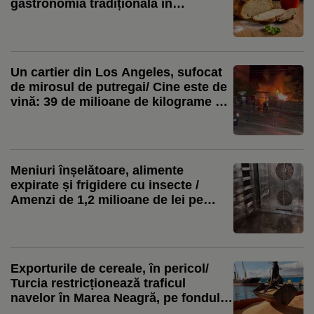
gastronomia tradițională în
Maramureș
Un cartier din Los Angeles, sufocat
de mirosul de putregai/ Cine este de
vină: 39 de milioane de kilograme de
alimente, aflate în descompunere!
Meniuri înșelătoare, alimente
expirate și frigidere cu insecte /
Amenzi de 1,2 milioane de lei pe
litoral
Exporturile de cereale, în pericol/
Turcia restricționează traficul
navelor în Marea Neagră, pe fondul
escaladării conflictului ruso-