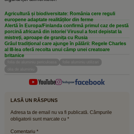
Agricultură și biodiversitate: România cere reguli
europene adaptate realităților din ferme
Alertă în Europa/Finlanda confirmă primul caz de pestă
porcină africană din istorie/ Virusul a fost depistat la
mistreți, aproape de granița cu Rusia
Grâul tradițional care ajunge în pălării: Regele Charles
al III-lea oferă recolta unui câmp unei creatoare
britanice
folia de aluminiu periculoasa
folie aluminiu utilizari
olia de aluminiu
LASĂ UN RĂSPUNS
Adresa ta de email nu va fi publicată.
Câmpurile
obligatorii sunt marcate cu
*
Comentariu
*