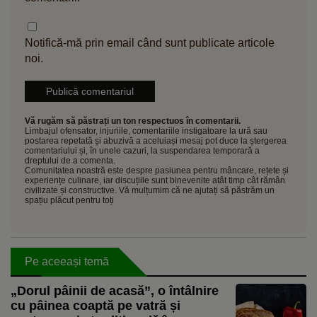
Notifică-mă prin email când sunt publicate articole
noi.
Vă rugăm să păstrați un ton respectuos în comentarii.
Limbajul ofensator, injuriile, comentariile instigatoare la ură sau
postarea repetată și abuzivă a aceluiași mesaj pot duce la ștergerea
comentariului și, în unele cazuri, la suspendarea temporară a
dreptului de a comenta.
Comunitatea noastră este despre pasiunea pentru mâncare, rețete și
experiențe culinare, iar discuțiile sunt binevenite atât timp cât rămân
civilizate și constructive. Vă mulțumim că ne ajutați să păstrăm un
spațiu plăcut pentru toți
Pe aceeași temă
„Dorul pâinii de acasă”, o întâlnire
cu pâinea coaptă pe vatră și