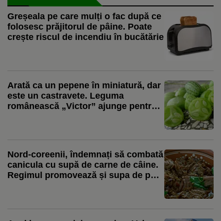
Greșeala pe care mulți o fac după ce
folosesc prăjitorul de pâine. Poate
crește riscul de incendiu în bucătărie
Arată ca un pepene în miniatură, dar
este un castravete. Leguma
românească „Victor” ajunge pentru
prima dată la vânzare
Nord-coreenii, îndemnați să combată
canicula cu supă de carne de câine.
Regimul promovează și supa de pui
ca aliment pentru zilele toride