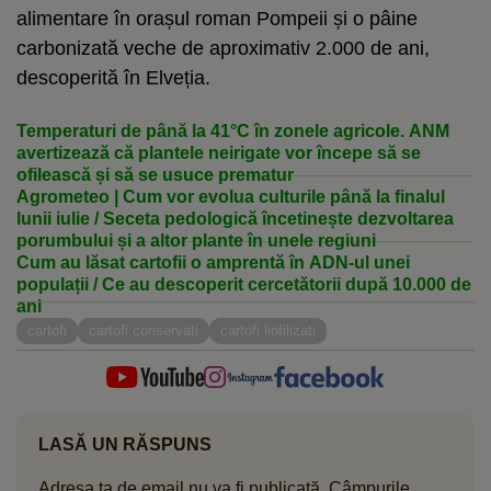
alimentare în orașul roman Pompeii și o pâine
carbonizată veche de aproximativ 2.000 de ani,
descoperită în Elveția.
Temperaturi de până la 41°C în zonele agricole. ANM
avertizează că plantele neirigate vor începe să se
ofilească și să se usuce prematur
Agrometeo | Cum vor evolua culturile până la finalul
lunii iulie / Seceta pedologică încetinește dezvoltarea
porumbului și a altor plante în unele regiuni
Cum au lăsat cartofii o amprentă în ADN-ul unei
populații / Ce au descoperit cercetătorii după 10.000 de
ani
cartofi
cartofi conservati
cartofi liofilizati
LASĂ UN RĂSPUNS
Adresa ta de email nu va fi publicată.
Câmpurile