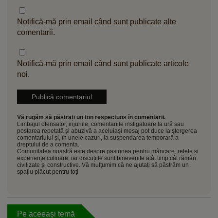
Notifică-mă prin email când sunt publicate alte
comentarii.
Notifică-mă prin email când sunt publicate articole
noi.
Vă rugăm să păstrați un ton respectuos în comentarii.
Limbajul ofensator, injuriile, comentariile instigatoare la ură sau
postarea repetată și abuzivă a aceluiași mesaj pot duce la ștergerea
comentariului și, în unele cazuri, la suspendarea temporară a
dreptului de a comenta.
Comunitatea noastră este despre pasiunea pentru mâncare, rețete și
experiențe culinare, iar discuțiile sunt binevenite atât timp cât rămân
civilizate și constructive. Vă mulțumim că ne ajutați să păstrăm un
spațiu plăcut pentru toți
Pe aceeași temă