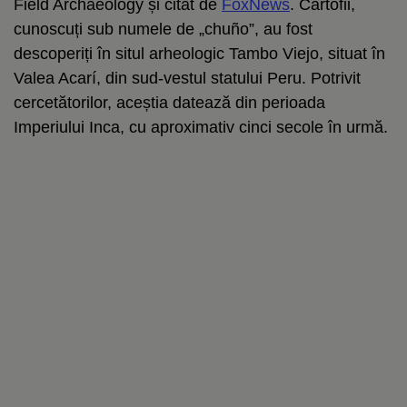
Field Archaeology și citat de
FoxNews
. Cartofii,
cunoscuți sub numele de „chuño”, au fost
descoperiți în situl arheologic Tambo Viejo, situat în
Valea Acarí, din sud-vestul statului Peru. Potrivit
cercetătorilor, aceștia datează din perioada
Imperiului Inca, cu aproximativ cinci secole în urmă.