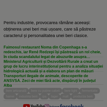
Pentru industrie, provocarea rămâne aceeași:
obținerea unei beri mai ușoare, care să păstreze
caracterul și personalitatea unei beri clasice.
Faimosul restaurant Noma din Copenhaga s-a
redeschis, iar René Redzepi își păstrează un rol cheie,
în ciuda scandalului legat de abuzurile asupra
personalului
Ministerul Agriculturii și Dezvoltării Rurale a creat un
grup de lucru interinstituțional pentru a analiza situației
hidrologică actuală și a elabora un plan de măsuri
Transporturi ilegale de animale, descoperite de
ANSVSA. Zeci de miei fără acte, dispăruți în județul
Alba
bere artizanală
bere cu puține calorii
bere light
fermentatie
hamei
industria berii
ipa
lager
malt
producția berii