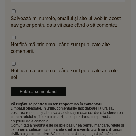
Salvează-mi numele, emailul și site-ul web în acest
navigator pentru data viitoare când o să comentez.
Notifică-mă prin email când sunt publicate alte
comentarii.
Notifică-mă prin email când sunt publicate articole
noi.
Vă rugăm să păstrați un ton respectuos în comentarii.
Limbajul ofensator, injuriile, comentariile instigatoare la ură sau
postarea repetată și abuzivă a aceluiași mesaj pot duce la ștergerea
comentariului și, în unele cazuri, la suspendarea temporară a
dreptului de a comenta.
Comunitatea noastră este despre pasiunea pentru mâncare, rețete și
experiențe culinare, iar discuțiile sunt binevenite atât timp cât rămân
civilizate și constructive. Vă mulțumim că ne ajutați să păstrăm un