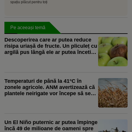
spațiu plăcut pentru toți
Pe aceeași temă
Descoperirea care ar putea reduce
risipa uriașă de fructe. Un pliculeț cu
argilă pus lângă ele ar putea încetini
coacerea în timpul transportului și în
supermarketuri
Temperaturi de până la 41°C în
zonele agricole. ANM avertizează că
plantele neirigate vor începe să se
ofilească și să se usuce prematur
Un El Niño puternic ar putea împinge
încă 49 de milioane de oameni spre