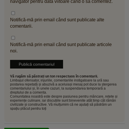
navigator pentru data viitoare când o să comentez.
Notifică-mă prin email când sunt publicate alte
comentarii.
Notifică-mă prin email când sunt publicate articole
noi.
Vă rugăm să păstrați un ton respectuos în comentarii.
Limbajul ofensator, injuriile, comentariile instigatoare la ură sau
postarea repetată și abuzivă a aceluiași mesaj pot duce la ștergerea
comentariului și, în unele cazuri, la suspendarea temporară a
dreptului de a comenta.
Comunitatea noastră este despre pasiunea pentru mâncare, rețete și
experiențe culinare, iar discuțiile sunt binevenite atât timp cât rămân
civilizate și constructive. Vă mulțumim că ne ajutați să păstrăm un
spațiu plăcut pentru toți