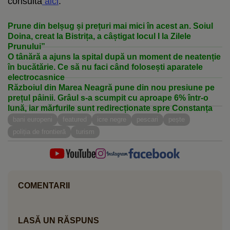
consulta
aici
.
Prune din belșug și prețuri mai mici în acest an. Soiul
Doina, creat la Bistrița, a câștigat locul I la Zilele
Prunului”
O tânără a ajuns la spital după un moment de neatenție
în bucătărie. Ce să nu faci când folosești aparatele
electrocasnice
Războiul din Marea Neagră pune din nou presiune pe
prețul pâinii. Grâul s-a scumpit cu aproape 6% într-o
lună, iar mărfurile sunt redirecționate spre Constanța
bani europeni
featured
icre negre
pescari
pește
poliția de frontieră
turism
COMENTARII
LASĂ UN RĂSPUNS