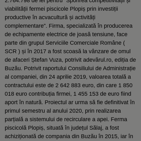
2.764.798 de lei pentru ”Sporirea competitivității și
viabilității fermei piscicole Plopiș prin investiții
productive în acvacultură și activități
complementare”. Firma, specializată în producerea
de echipamente electrice de joasă tensiune, face
parte din grupul Serviciile Comerciale Române (
SCR ) și în 2017 a fost scoasă la vânzare de omul
de afaceri Ștefan Vuza, potrivit adevărul.ro, ediția de
Buzău. Potrivit raportului Consiliului de Administrație
al companiei, din 24 aprilie 2019, valoarea totală a
contractului este de 2 642 883 euro, din care 1 850
018 euro contribuția firmei, 1 455 153 de euro fiind
aport în natură. Proiectul ar urma să fie definitivat în
primul semestru al anului 2020, prin realizarea
parțială a sistemului de recirculare a apei. Ferma
piscicolă Plopiș, situată în județul Sălaj, a fost
achiziționată de compania din Buzău în 2015, iar în