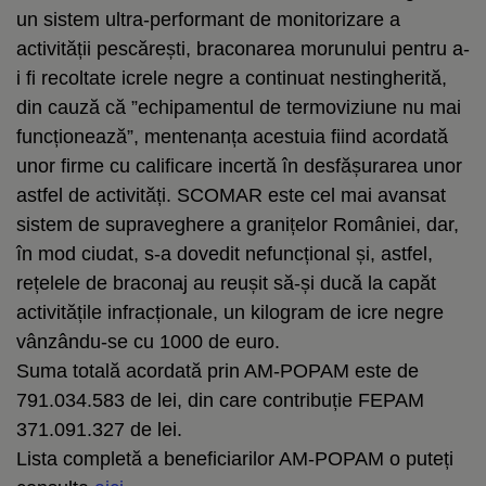
un sistem ultra-performant de monitorizare a
activității pescărești, braconarea morunului pentru a-
i fi recoltate icrele negre a continuat nestingherită,
din cauză că ”echipamentul de termoviziune nu mai
funcționează”, mentenanța acestuia fiind acordată
unor firme cu calificare incertă în desfășurarea unor
astfel de activități. SCOMAR este cel mai avansat
sistem de supraveghere a granițelor României, dar,
în mod ciudat, s-a dovedit nefuncțional și, astfel,
rețelele de braconaj au reușit să-și ducă la capăt
activitățile infracționale, un kilogram de icre negre
vânzându-se cu 1000 de euro.
Suma totală acordată prin AM-POPAM este de
791.034.583 de lei, din care contribuție FEPAM
371.091.327 de lei.
Lista completă a beneficiarilor AM-POPAM o puteți