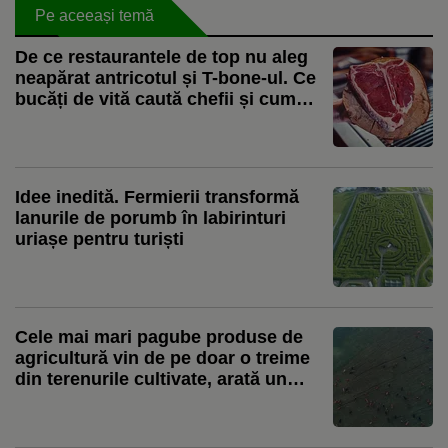
Pe aceeași temă
De ce restaurantele de top nu aleg
neapărat antricotul și T-bone-ul. Ce
bucăți de vită caută chefii și cum
transformă pieptul sau obrajii în
preparate spectaculoase. Ștefan
Bărbulescu: „Cei care sunt de top
preferă provocarea asta”
Idee inedită. Fermierii transformă
lanurile de porumb în labirinturi
uriașe pentru turiști
Cele mai mari pagube produse de
agricultură vin de pe doar o treime
din terenurile cultivate, arată un
studiu global