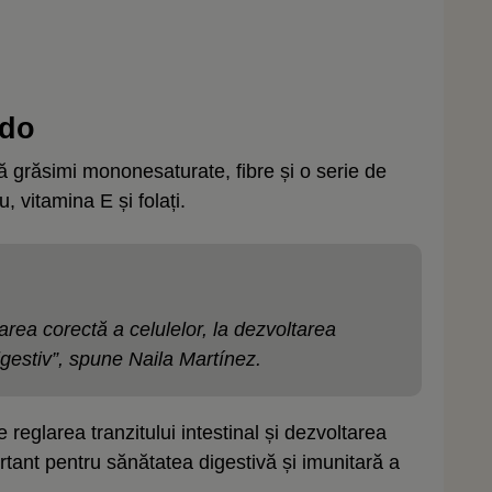
ado
ză grăsimi mononesaturate, fibre și o serie de
, vitamina E și folați.
narea corectă a celulelor, la dezvoltarea
 digestiv”, spune Naila Martínez.
reglarea tranzitului intestinal și dezvoltarea
rtant pentru sănătatea digestivă și imunitară a