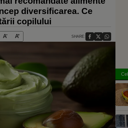
 mai recomandate alimente
încep diversificarea. Ce
ării copilului
SHARE:
Cel