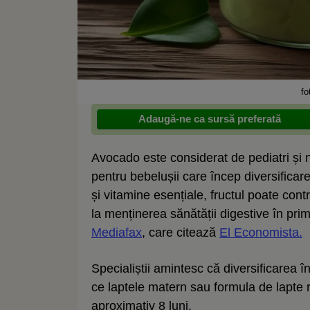
fo
Adaugă-ne ca sursă preferată
Avocado este considerat de pediatri și nu
pentru bebelușii care încep diversificar
și vitamine esențiale, fructul poate con
la menținerea sănătății digestive în pri
Mediafax
, care citează
El Economista.
Specialiștii amintesc că diversificarea în
ce laptele matern sau formula de lapte 
aproximativ 8 luni.