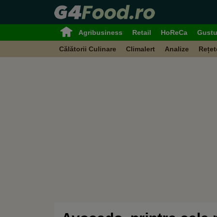
Agribusiness
Retail
HoReCa
Gustu
Călătorii Culinare
Climalert
Analize
Rețet