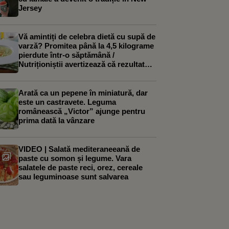
Jersey
Vă amintiți de celebra dietă cu supă de
varză? Promitea până la 4,5 kilograme
pierdute într-o săptămână /
Nutriționiștii avertizează că rezultatul
nu este chiar ceea ce se credea
Arată ca un pepene în miniatură, dar
este un castravete. Leguma
românească „Victor” ajunge pentru
prima dată la vânzare
VIDEO | Salată mediteraneeană de
paste cu somon și legume. Vara
salatele de paste reci, orez, cereale
sau leguminoase sunt salvarea