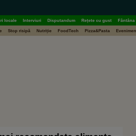
ri locale
Interviuri
Disputandum
Rețete cu gust
Fântâna 
e
Stop risipă
Nutriție
FoodTech
Pizza&Pasta
Evenimen