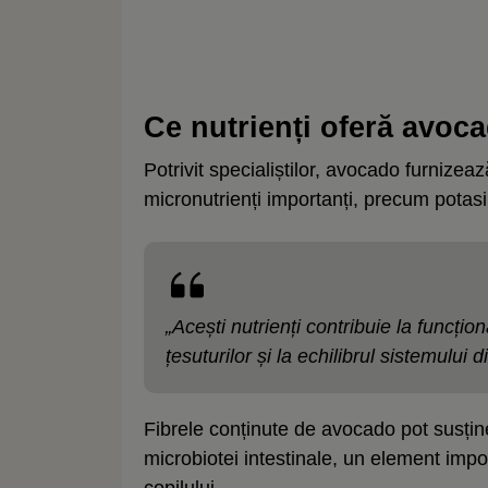
Ce nutrienți oferă avoc
Potrivit specialiștilor, avocado furnizea
micronutrienți importanți, precum potasiu
„Acești nutrienți contribuie la funcțio
țesuturilor și la echilibrul sistemului
Fibrele conținute de avocado pot susține 
microbiotei intestinale, un element impo
copilului.