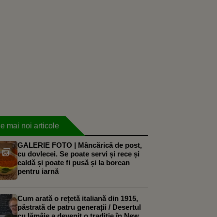
e mai noi articole
GALERIE FOTO | Mâncărică de post,
cu dovlecei. Se poate servi și rece și
caldă și poate fi pusă și la borcan
pentru iarnă
Cum arată o rețetă italiană din 1915,
păstrată de patru generații / Desertul
cu lămâie a devenit o tradiție în New