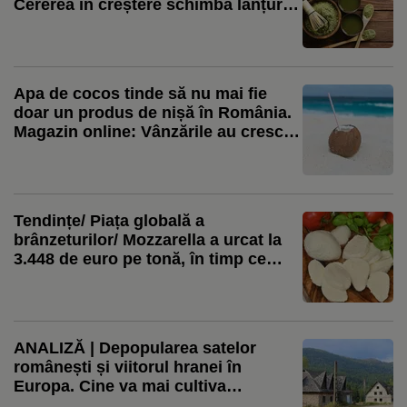
Cererea în creștere schimbă lanțurile
globale de aprovizionare
Apa de cocos tinde să nu mai fie
doar un produs de nișă în România.
Magazin online: Vânzările au crescut
cu 318% în această vară / Produsul
începe să fie folosit și în deserturile
artizanale
Tendințe/ Piața globală a
brânzeturilor/ Mozzarella a urcat la
3.448 de euro pe tonă, în timp ce
prețul brânzei Cheddar scade!
ANALIZĂ | Depopularea satelor
românești și viitorul hranei în
Europa. Cine va mai cultiva
pământul peste 20 de ani?