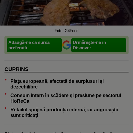
Foto: G4Food
Adaugă-ne ca sursă
Urmărește-ne in
preferată
Discover
CUPRINS
Piața europeană, afectată de surplusuri și
dezechilibre
Consum intern în scădere și presiune pe sectorul
HoReCa
Retailul sprijină producția internă, iar angrosiștii
sunt criticați