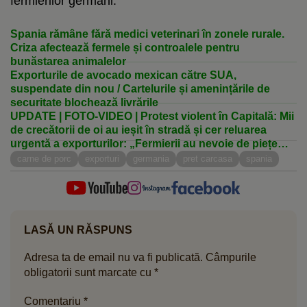
fermierilor germani.
Spania rămâne fără medici veterinari în zonele rurale.
Criza afectează fermele și controalele pentru
bunăstarea animalelor
Exporturile de avocado mexican către SUA,
suspendate din nou / Cartelurile și amenințările de
securitate blochează livrările
UPDATE | FOTO-VIDEO | Protest violent în Capitală: Mii
de crecătorii de oi au ieșit în stradă și cer reluarea
urgentă a exporturilor: „Fermierii au nevoie de piețe
redeschise, nu de noi întârzieri” / Jandarmii au folosit
carne de porc
exporturi
germania
pret carcasa
spania
spray-uri cu gaze lacrimogene: „Au forțat dispozitivul”
/ Reacția șefului ANSVSA
LASĂ UN RĂSPUNS
Adresa ta de email nu va fi publicată.
Câmpurile
obligatorii sunt marcate cu
*
Comentariu
*