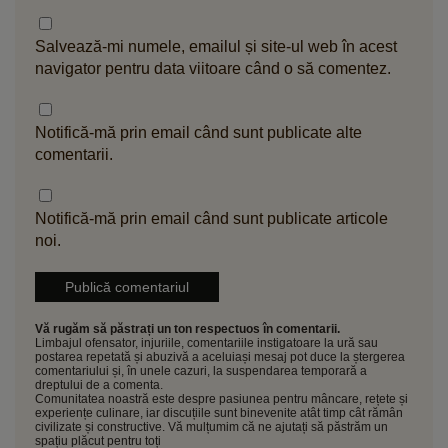
Salvează-mi numele, emailul și site-ul web în acest
navigator pentru data viitoare când o să comentez.
Notifică-mă prin email când sunt publicate alte
comentarii.
Notifică-mă prin email când sunt publicate articole
noi.
Vă rugăm să păstrați un ton respectuos în comentarii.
Limbajul ofensator, injuriile, comentariile instigatoare la ură sau
postarea repetată și abuzivă a aceluiași mesaj pot duce la ștergerea
comentariului și, în unele cazuri, la suspendarea temporară a
dreptului de a comenta.
Comunitatea noastră este despre pasiunea pentru mâncare, rețete și
experiențe culinare, iar discuțiile sunt binevenite atât timp cât rămân
civilizate și constructive. Vă mulțumim că ne ajutați să păstrăm un
spațiu plăcut pentru toți