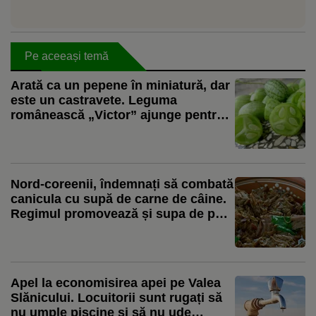
Pe aceeași temă
Arată ca un pepene în miniatură, dar
este un castravete. Leguma
românească „Victor” ajunge pentru
prima dată la vânzare
Nord-coreenii, îndemnați să combată
canicula cu supă de carne de câine.
Regimul promovează și supa de pui
ca aliment pentru zilele toride
Apel la economisirea apei pe Valea
Slănicului. Locuitorii sunt rugați să
nu umple piscine și să nu ude