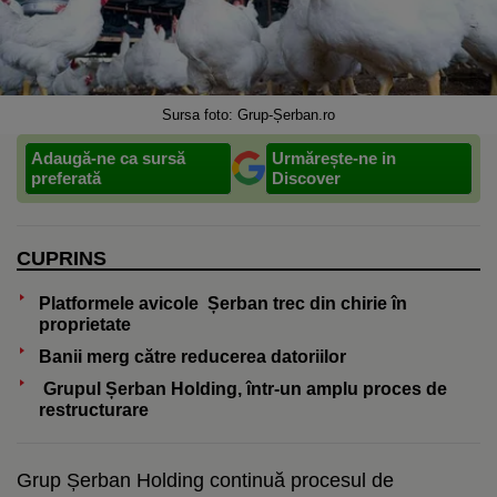
Sursa foto: Grup-Șerban.ro
Adaugă-ne ca sursă
Urmărește-ne in
preferată
Discover
CUPRINS
Platformele avicole Șerban trec din chirie în
proprietate
Banii merg către reducerea datoriilor
Grupul Șerban Holding, într-un amplu proces de
restructurare
Grup Șerban Holding continuă procesul de