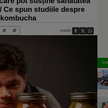
care pot susține sănătatea
a / Ce spun studiile despre
au kombucha
SHARE:
Cel