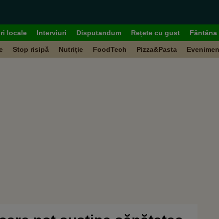
ri locale
Interviuri
Disputandum
Rețete cu gust
Fântâna 
e
Stop risipă
Nutriție
FoodTech
Pizza&Pasta
Evenimen