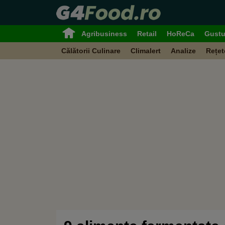
Agribusiness
Retail
HoReCa
Gustu
Călătorii Culinare
Climalert
Analize
Rețet