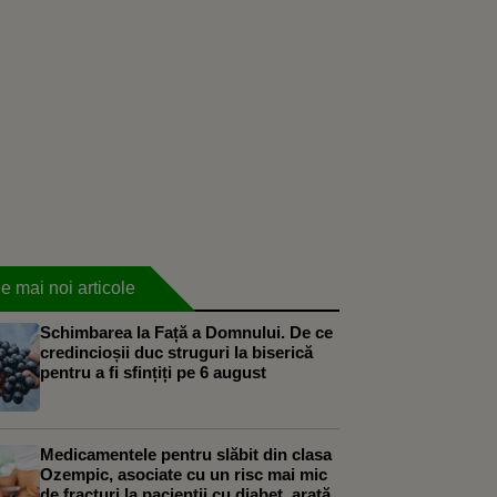
e mai noi articole
Schimbarea la Față a Domnului. De ce
credincioșii duc struguri la biserică
pentru a fi sfințiți pe 6 august
Medicamentele pentru slăbit din clasa
Ozempic, asociate cu un risc mai mic
de fracturi la pacienții cu diabet, arată