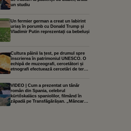
un studiu
Un fermier german a creat un labirint
uriaș în porumb cu Donald Trump și
Vladimir Putin reprezentați ca bebeluși
Cultura pâinii la țest, pe drumul spre
înscrierea în patrimoniul UNESCO. O
echipă de muzeografi, cercetători și
etnografi efectuează cercetări de teren
în localități din întreaga Oltenie
VIDEO | Cum a prezentat un tânăr
român din Spania, celebrul
kürtőskalács spaniolilor, filmând în
zăpadă pe Transfăgărășan. „Mâncarea
mea preferată”