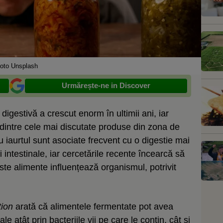
oto Unsplash
Urmărește-ne in Discover
igestivă a crescut enorm în ultimii ani, iar
dintre cele mai discutate produse din zona de
u iaurtul sunt asociate frecvent cu o digestie mai
i intestinale, iar cercetările recente încearcă să
ste alimente influențează organismul, potrivit
ion
arată că alimentele fermentate pot avea
e atât prin bacteriile vii pe care le conțin, cât și