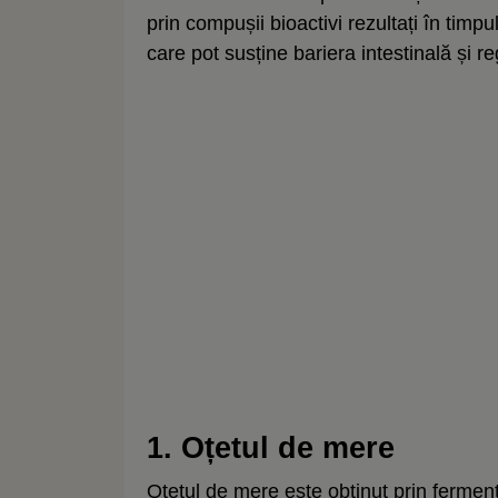
prin compușii bioactivi rezultați în timpul
care pot susține bariera intestinală și re
1. Oțetul de mere
Oțetul de mere este obținut prin fermen