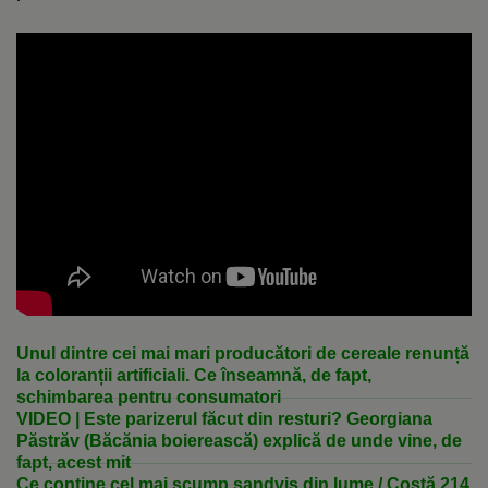
Unul dintre cei mai mari producători de cereale renunță
la coloranții artificiali. Ce înseamnă, de fapt,
schimbarea pentru consumatori
VIDEO | Este parizerul făcut din resturi? Georgiana
Păstrăv (Băcănia boierească) explică de unde vine, de
fapt, acest mit
Ce conține cel mai scump sandviș din lume / Costă 214