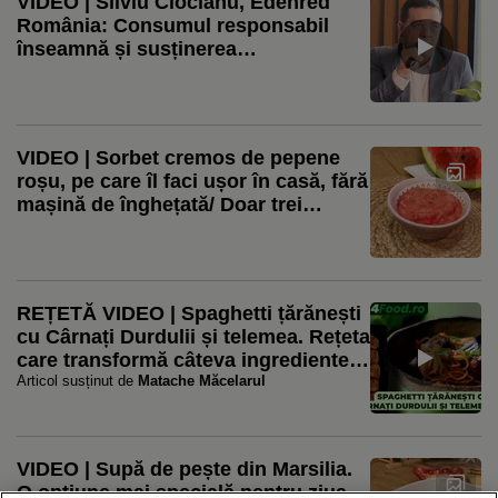
VIDEO | Silviu Ciocianu, Edenred
România: Consumul responsabil
înseamnă și susținerea
producătorilor locali / Aproape 80%
dintre restaurante observă o creștere
a cererii pentru produse locale
VIDEO | Sorbet cremos de pepene
roșu, pe care îl faci ușor în casă, fără
mașină de înghețată/ Doar trei
ingrediente, pentru un desert fără
zahăr
REȚETĂ VIDEO | Spaghetti țărănești
cu Cârnați Durdulii și telemea. Rețeta
care transformă câteva ingrediente
simple într-o masă plină de gust
Articol susținut de
Matache Măcelarul
VIDEO | Supă de pește din Marsilia.
O opțiune mai specială pentru ziua