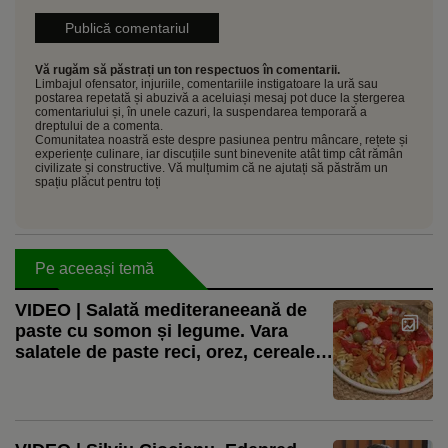
Vă rugăm să păstrați un ton respectuos în comentarii.
Limbajul ofensator, injuriile, comentariile instigatoare la ură sau
postarea repetată și abuzivă a aceluiași mesaj pot duce la ștergerea
comentariului și, în unele cazuri, la suspendarea temporară a
dreptului de a comenta.
Comunitatea noastră este despre pasiunea pentru mâncare, rețete și
experiențe culinare, iar discuțiile sunt binevenite atât timp cât rămân
civilizate și constructive. Vă mulțumim că ne ajutați să păstrăm un
spațiu plăcut pentru toți
Pe aceeași temă
VIDEO | Salată mediteraneeană de
paste cu somon și legume. Vara
salatele de paste reci, orez, cereale
sau leguminoase sunt salvarea