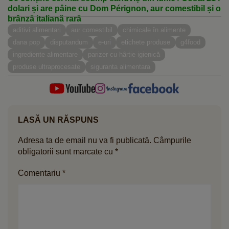
dolari și are pâine cu Dom Pérignon, aur comestibil și o
brânză italiană rară
aditivi alimentari
aur comestibil
chimicale în alimente
dana pop
disputandum
e-uri
etichete produse
g4food
ingrediente alimentare
parizer cu hârtie igienică
produse ultraprocesate
siguranta alimentara
LASĂ UN RĂSPUNS
Adresa ta de email nu va fi publicată.
Câmpurile
obligatorii sunt marcate cu
*
Comentariu
*