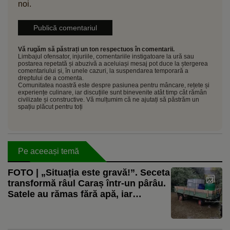
noi.
Vă rugăm să păstrați un ton respectuos în comentarii.
Limbajul ofensator, injuriile, comentariile instigatoare la ură sau
postarea repetată și abuzivă a aceluiași mesaj pot duce la ștergerea
comentariului și, în unele cazuri, la suspendarea temporară a
dreptului de a comenta.
Comunitatea noastră este despre pasiunea pentru mâncare, rețete și
experiențe culinare, iar discuțiile sunt binevenite atât timp cât rămân
civilizate și constructive. Vă mulțumim că ne ajutați să păstrăm un
spațiu plăcut pentru toți
Pe aceeași temă
FOTO | „Situația este gravă!”. Seceta
transformă râul Caraș într-un pârâu.
Satele au rămas fără apă, iar
fermierii cară mii de litri pentru
animale. Pe Clisura Dunării, situația
este diferită