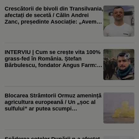
Crescătorii de bivoli din Transilvania,
afectați de secetă / Călin Andrei
Zanc, președinte Asociație: „Avem
probleme cu furajele, pentru că
recoltele au fost afectate de secetă”
INTERVIU | Cum se crește vita 100%
grass-fed în România. Ștefan
Bărbulescu, fondator Angus Farm:
„Putem să ne dăm seama în ce
sezon a fost sacrificat animalul după
gustul fripturii”
Blocarea Strâmtorii Ormuz amenință
agricultura europeană / Un „șoc al
sulfului” ar putea scumpi
îngrășămintele și pesticidele
Scăderea cotelor Dunării n-a afectat