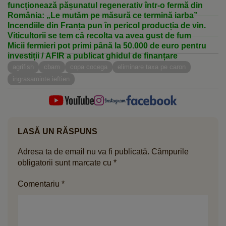
funcționează pășunatul regenerativ într-o fermă din
România: „Le mutăm pe măsură ce termină iarba”
Incendiile din Franța pun în pericol producția de vin.
Viticultorii se tem că recolta va avea gust de fum
Micii fermieri pot primi până la 50.000 de euro pentru
investiții / AFIR a publicat ghidul de finanțare
agrifish
cbam
copa cocega
eliminare taxa pe caron
ingrasaminte ieftien
LASĂ UN RĂSPUNS
Adresa ta de email nu va fi publicată.
Câmpurile
obligatorii sunt marcate cu
*
Comentariu
*