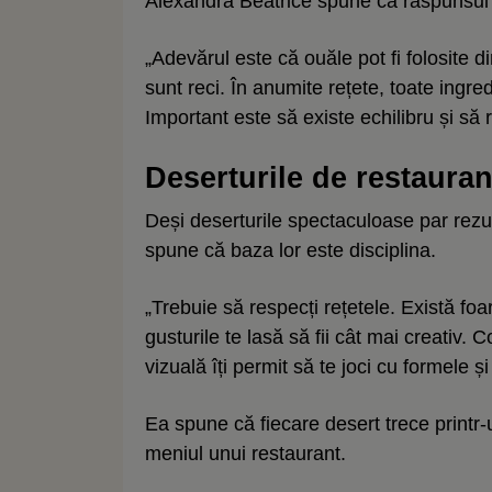
Alexandra Beatrice spune că răspunsul 
„Adevărul este că ouăle pot fi folosite di
sunt reci. În anumite rețete, toate ingr
Important este să existe echilibru și să r
Deserturile de restauran
Deși deserturile spectaculoase par rezult
spune că baza lor este disciplina.
„Trebuie să respecți rețetele. Există foa
gusturile te lasă să fii cât mai creativ. C
vizuală îți permit să te joci cu formele ș
Ea spune că fiecare desert trece printr-
meniul unui restaurant.