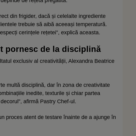
depinde de rețeta pregătită.
rect din frigider, dacă și celelalte ingrediente
edientele trebuie să aibă aceeași temperatură.
especți cerințele rețetei”, explică aceasta.
t pornesc de la disciplină
atul exclusiv al creativității, Alexandra Beatrice
rte multă disciplină, dar în zona de creativitate
ombinațiile inedite, texturile și chiar partea
i decorul”, afirmă Pastry Chef-ul.
un proces atent de testare înainte de a ajunge în