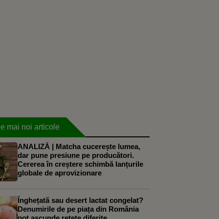
e mai noi articole
ANALIZĂ | Matcha cucerește lumea,
dar pune presiune pe producători.
Cererea în creștere schimbă lanțurile
globale de aprovizionare
Înghețată sau desert lactat congelat?
Denumirile de pe piața din România
pot ascunde rețete diferite