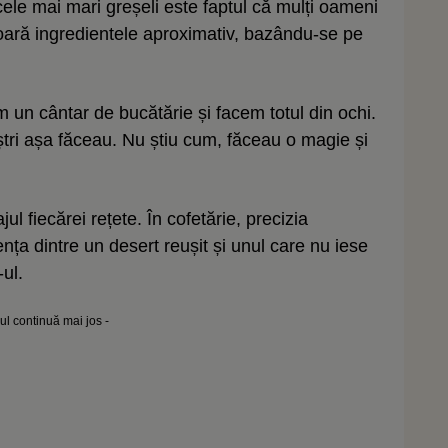
 cele mai mari greșeli este faptul că mulți oameni
oară ingredientele aproximativ, bazându-se pe
m un cântar de bucătărie și facem totul din ochi.
noștri așa făceau. Nu știu cum, făceau o magie și
l fiecărei rețete. În cofetărie, precizia
nța dintre un desert reușit și unul care nu iese
ul.
lul continuă mai jos -