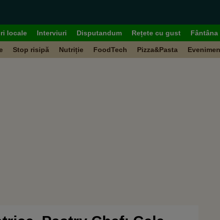
ri locale
Interviuri
Disputandum
Rețete cu gust
Fântâna 
e
Stop risipă
Nutriție
FoodTech
Pizza&Pasta
Evenimen