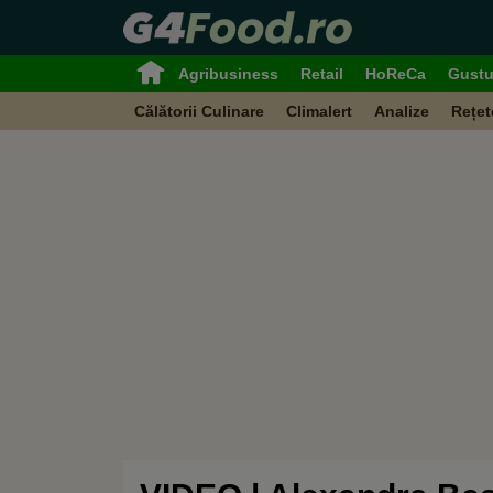
Agribusiness
Retail
HoReCa
Gustu
Călătorii Culinare
Climalert
Analize
Rețet