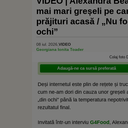
VIDEO | Alexandra Beat
mai mari greșeli pe ca
prăjituri acasă / „Nu f
ochi”
08 iul. 2026,
VIDEO
Georgiana Ionita Toader
Colaj foto
Adaugă-ne ca sursă preferată
Deși internetul este plin de rețete și tru
cum ne-am dori din cauza unor greșeli 
„din ochi” până la temperatura nepotrivit
rezultatul final.
Invitată într-un interviu
G4Food
, Alexan