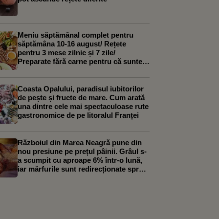
Meniu săptămânal complet pentru
săptămâna 10-16 august/ Rețete
pentru 3 mese zilnic și 7 zile/
Preparate fără carne pentru că suntem
încă în Postul Sf. Mării până pe 15
august
Coasta Opalului, paradisul iubitorilor
de pește și fructe de mare. Cum arată
una dintre cele mai spectaculoase rute
gastronomice de pe litoralul Franței
Războiul din Marea Neagră pune din
nou presiune pe prețul pâinii. Grâul s-
a scumpit cu aproape 6% într-o lună,
iar mărfurile sunt redirecționate spre
Constanța