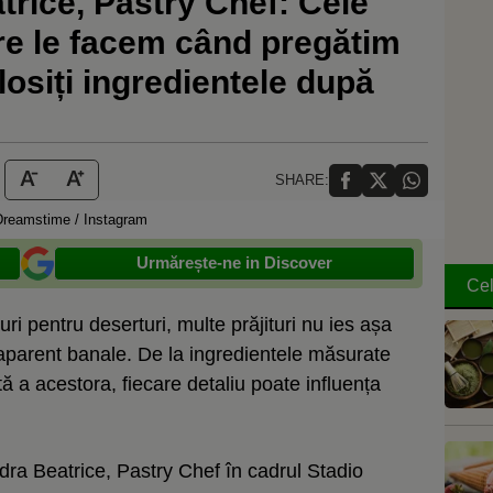
rice, Pastry Chef: Cele
re le facem când pregătim
olosiți ingredientele după
SHARE:
 Dreamstime / Instagram
Urmărește-ne in Discover
Cel
curi pentru deserturi, multe prăjituri nu ies așa
aparent banale. De la ingredientele măsurate
ă a acestora, fiecare detaliu poate influența
dra Beatrice, Pastry Chef în cadrul Stadio