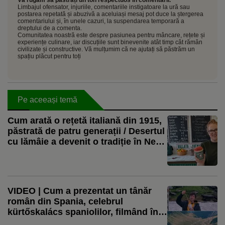
Limbajul ofensator, injuriile, comentariile instigatoare la ură sau
postarea repetată și abuzivă a aceluiași mesaj pot duce la ștergerea
comentariului și, în unele cazuri, la suspendarea temporară a
dreptului de a comenta.
Comunitatea noastră este despre pasiunea pentru mâncare, rețete și
experiențe culinare, iar discuțiile sunt binevenite atât timp cât rămân
civilizate și constructive. Vă mulțumim că ne ajutați să păstrăm un
spațiu plăcut pentru toți
Pe aceeași temă
Cum arată o rețetă italiană din 1915,
păstrată de patru generații / Desertul
cu lămâie a devenit o tradiție în New
Jersey
VIDEO | Cum a prezentat un tânăr
român din Spania, celebrul
kürtőskalács spaniolilor, filmând în
zăpadă pe Transfăgărășan.