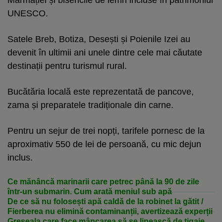
UNESCO.
Satele Breb, Botiza, Desești și Poienile Izei au
devenit în ultimii ani unele dintre cele mai căutate
destinații pentru turismul rural.
Bucătăria locală este reprezentată de pancove,
zama și preparatele tradiționale din carne.
Pentru un sejur de trei nopți, tarifele pornesc de la
aproximativ 550 de lei de persoană, cu mic dejun
inclus.
Ce mănâncă marinarii care petrec până la 90 de zile
într-un submarin. Cum arată meniul sub apă
De ce să nu folosești apă caldă de la robinet la gătit /
Fierberea nu elimină contaminanții, avertizează experții
Greșeala care face mâncarea să se lipească de tigaie.