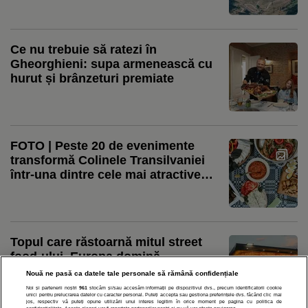
„Mâncarea mea preferată”
Ce nu trebuie să ratezi în
Gheorghieni: supa armenească cu
hurut și brânzeturi premiate
FOTO | Peste 20 de evenimente
transformă Colinele Transilvaniei
într-una dintre cele mai atractive
destinații ale lunii august. Brunch-
uri, festivaluri, competiții sportive și
concerte în sate istorice
Topul care răstoarnă mitul street
food-ului. Europa domină
clasamentul mondial
Nouă ne pasă ca datele tale personale să rămână confidențiale
Noi și partenerii noștri
961
stocăm și/sau accesăm informații pe dispozitivul dvs., precum identificatorii cookie
unici pentru prelucrarea datelor cu caracter personal. Puteți accepta sau gestiona preferințele dvs. făcând clic mai
jos, respectiv vă puteți opune utilizării unui interes legitim în orice moment pe pagina cu politica de