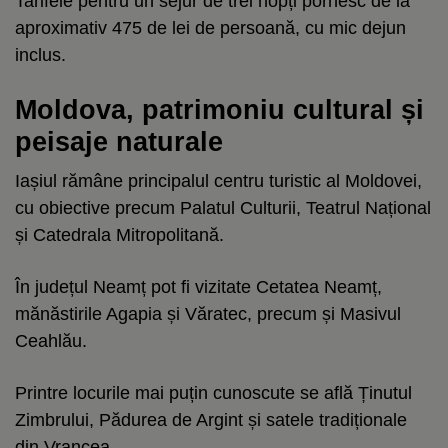
Tarifele pentru un sejur de trei nopți pornesc de la
aproximativ 475 de lei de persoană, cu mic dejun
inclus.
Moldova, patrimoniu cultural și
peisaje naturale
Iașiul rămâne principalul centru turistic al Moldovei,
cu obiective precum Palatul Culturii, Teatrul Național
și Catedrala Mitropolitană.
În județul Neamț pot fi vizitate Cetatea Neamț,
mănăstirile Agapia și Văratec, precum și Masivul
Ceahlău.
Printre locurile mai puțin cunoscute se află Ținutul
Zimbrului, Pădurea de Argint și satele tradiționale
din Vrancea.