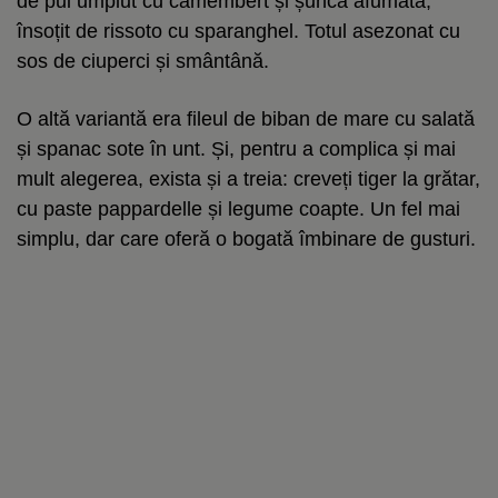
de pui umplut cu camembert și șuncă afumată,
însoțit de rissoto cu sparanghel. Totul asezonat cu
sos de ciuperci și smântână.
O altă variantă era fileul de biban de mare cu salată
și spanac sote în unt. Și, pentru a complica și mai
mult alegerea, exista și a treia: creveți tiger la grătar,
cu paste pappardelle și legume coapte. Un fel mai
simplu, dar care oferă o bogată îmbinare de gusturi.