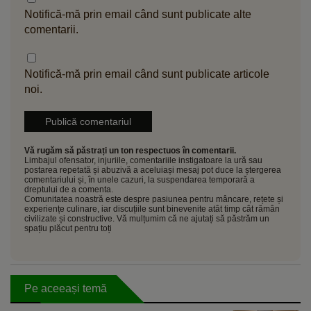
Notifică-mă prin email când sunt publicate alte
comentarii.
Notifică-mă prin email când sunt publicate articole
noi.
Vă rugăm să păstrați un ton respectuos în comentarii.
Limbajul ofensator, injuriile, comentariile instigatoare la ură sau
postarea repetată și abuzivă a aceluiași mesaj pot duce la ștergerea
comentariului și, în unele cazuri, la suspendarea temporară a
dreptului de a comenta.
Comunitatea noastră este despre pasiunea pentru mâncare, rețete și
experiențe culinare, iar discuțiile sunt binevenite atât timp cât rămân
civilizate și constructive. Vă mulțumim că ne ajutați să păstrăm un
spațiu plăcut pentru toți
Pe aceeași temă