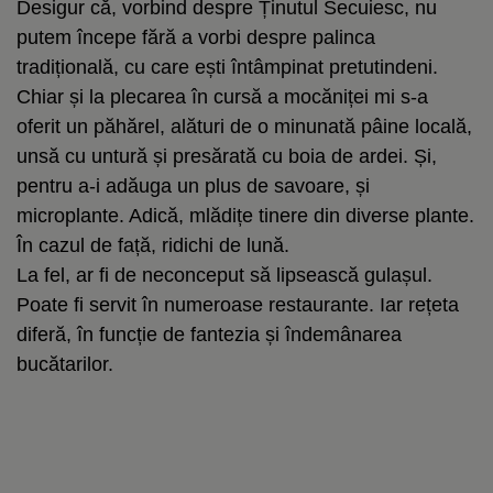
Desigur că, vorbind despre Ținutul Secuiesc, nu
putem începe fără a vorbi despre palinca
tradițională, cu care ești întâmpinat pretutindeni.
Chiar și la plecarea în cursă a mocăniței mi s-a
oferit un păhărel, alături de o minunată pâine locală,
unsă cu untură și presărată cu boia de ardei. Și,
pentru a-i adăuga un plus de savoare, și
microplante. Adică, mlădițe tinere din diverse plante.
În cazul de față, ridichi de lună.
La fel, ar fi de neconceput să lipsească gulașul.
Poate fi servit în numeroase restaurante. Iar rețeta
diferă, în funcție de fantezia și îndemânarea
bucătarilor.