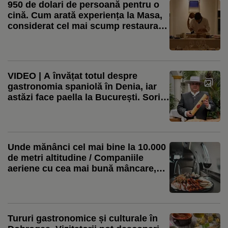
950 de dolari de persoană pentru o
cină. Cum arată experiența la Masa,
considerat cel mai scump restaurant
din America / Meniul are 26 de
preparate
VIDEO | A învățat totul despre
gastronomia spaniolă în Denia, iar
astăzi face paella la București. Sorin
Barbu (Casa España): Urmăresc
videoclipuri cu tineri români de
acolo care gătesc spaniol, dar care
reușesc să introducă și rețete
Unde mănânci cel mai bine la 10.000
românești, arătând spaniolilor ce
de metri altitudine / Companiile
gătea bunica sau mama în România
aeriene cu cea mai bună mâncare,
cafea și vin
Tururi gastronomice și culturale în