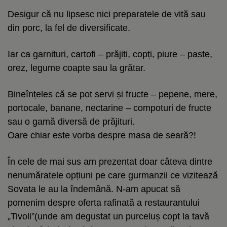
Desigur că nu lipsesc nici preparatele de vită sau
din porc, la fel de diversificate.
Iar ca garnituri, cartofi – prăjiți, copți, piure – paste,
orez, legume coapte sau la grătar.
Bineînțeles că se pot servi și fructe – pepene, mere,
portocale, banane, nectarine – compoturi de fructe
sau o gamă diversă de prăjituri.
Oare chiar este vorba despre masa de seară?!
În cele de mai sus am prezentat doar câteva dintre
nenumăratele opțiuni pe care gurmanzii ce vizitează
Sovata le au la îndemână. N-am apucat să
pomenim despre oferta rafinată a restaurantului
„Tivoli”(unde am degustat un purceluș copt la tavă