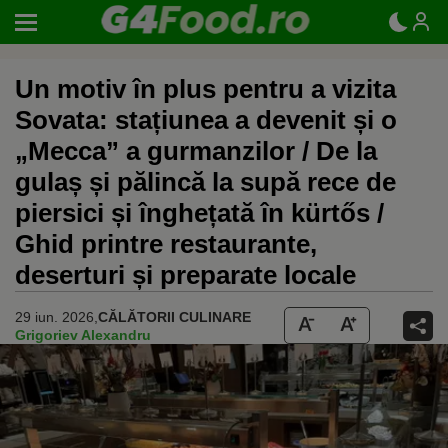
Un motiv în plus pentru a vizita
Sovata: stațiunea a devenit și o
„Mecca” a gurmanzilor / De la
gulaș și pălincă la supă rece de
piersici și înghețată în kürtős /
Ghid printre restaurante,
deserturi și preparate locale
29 iun. 2026,
CĂLĂTORII CULINARE
Grigoriev Alexandru