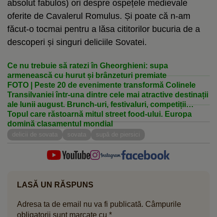
absolut fabulos) ori despre ospețele medievale
oferite de Cavalerul Romulus. Și poate că n-am
făcut-o tocmai pentru a lăsa cititorilor bucuria de a
descoperi și singuri deliciile Sovatei.
Ce nu trebuie să ratezi în Gheorghieni: supa
armenească cu hurut și brânzeturi premiate
FOTO | Peste 20 de evenimente transformă Colinele
Transilvaniei într-una dintre cele mai atractive destinații
ale lunii august. Brunch-uri, festivaluri, competiții
sportive și concerte în sate istorice
Topul care răstoarnă mitul street food-ului. Europa
domină clasamentul mondial
delicii de sovata
sovata
supă de piersici
LASĂ UN RĂSPUNS
Adresa ta de email nu va fi publicată.
Câmpurile
obligatorii sunt marcate cu
*