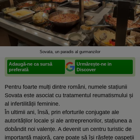
Sovata, un paradis al gurmanzilor
Adaugă-ne ca sursă
Urmărește-ne in
preferată
Discover
Pentru foarte mulți dintre români, numele stațiunii
Sovata este asociat cu tratamentul reumatismului și
al infertilității feminine.
În ultimii ani, însă, prin eforturile conjugate ale
autorităților locale și ale antreprenorilor, stațiunea a
dobândit noi valențe. A devenit un centru turistic de
importanță majoră, care poate să își răsfețe oaspeții