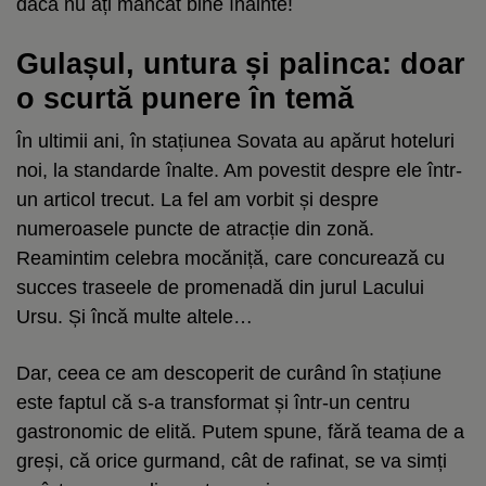
dacă nu ați mâncat bine înainte!
Gulașul, untura și palinca: doar
o scurtă punere în temă
În ultimii ani, în stațiunea Sovata au apărut hoteluri
noi, la standarde înalte. Am povestit despre ele într-
un articol trecut. La fel am vorbit și despre
numeroasele puncte de atracție din zonă.
Reamintim celebra mocăniță, care concurează cu
succes traseele de promenadă din jurul Lacului
Ursu. Și încă multe altele…
Dar, ceea ce am descoperit de curând în stațiune
este faptul că s-a transformat și într-un centru
gastronomic de elită. Putem spune, fără teama de a
greși, că orice gurmand, cât de rafinat, se va simți