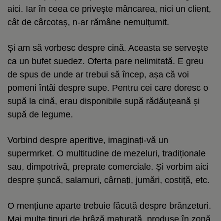
aici. Iar în ceea ce privește mâncarea, nici un client,
cât de cârcotaș, n-ar rămâne nemulțumit.
Și am să vorbesc despre cină. Aceasta se servește
ca un bufet suedez. Oferta pare nelimitată. E greu
de spus de unde ar trebui să încep, așa că voi
pomeni întâi despre supe. Pentru cei care doresc o
supă la cină, erau disponibile supă rădăuțeană și
supă de legume.
Vorbind despre aperitive, imaginați-vă un
supermrket. O multitudine de mezeluri, tradiționale
sau, dimpotrivă, preprate comerciale. Și vorbim aici
despre șuncă, salamuri, cârnați, jumări, costiță, etc.
O mențiune aparte trebuie făcută despre brânzeturi.
Mai multe tipuri de brâză maturată, produse în zonă,