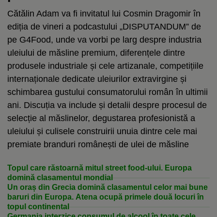
Cătălin Adam va fi invitatul lui Cosmin Dragomir în
ediția de vineri a podcastului „DISPUTANDUM” de
pe G4Food, unde va vorbi pe larg despre industria
uleiului de măsline premium, diferențele dintre
produsele industriale și cele artizanale, competițiile
internaționale dedicate uleiurilor extravirgine și
schimbarea gustului consumatorului român în ultimii
ani. Discuția va include și detalii despre procesul de
selecție al măslinelor, degustarea profesionistă a
uleiului și culisele construirii unuia dintre cele mai
premiate branduri românești de ulei de măsline
Topul care răstoarnă mitul street food-ului. Europa
domină clasamentul mondial
Un oraș din Grecia domină clasamentul celor mai bune
baruri din Europa. Atena ocupă primele două locuri în
topul continental
Germania interzice consumul de alcool în toate cele