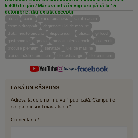
5.400 de gări / Măsura intră în vigoare până la 15
octombrie, dar există excepții
atena
berlin
brand românesc
catalin adam
cosmin dragomir
degustare ulei de măsline
dieta mediteraneana
disputandum
eliada
g4food
gastronomie
grecia
medalii internaționale
polifenoli
produse premium
sănătate
ulei de măsline
ulei de măsline premium
ulei extravirgin
ulei premium
LASĂ UN RĂSPUNS
Adresa ta de email nu va fi publicată.
Câmpurile
obligatorii sunt marcate cu
*
Comentariu
*