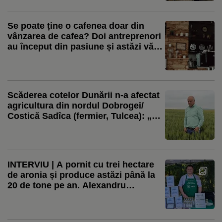
gustul fripturii”
Se poate ține o cafenea doar din
vânzarea de cafea? Doi antreprenori
au început din pasiune și astăzi văd
doar problemele
Scăderea cotelor Dunării n-a afectat
agricultura din nordul Dobrogei/
Costică Sadîca (fermier, Tulcea): „La
noi, colegii din zonă irigă din Lacul
Razelm, nu au nicio restricție la apă/
Oricum, agricultura este pentru
oamenii cu nervii tari, puternici”
INTERVIU | A pornit cu trei hectare
de aronia și produce astăzi până la
20 de tone pe an. Alexandru
Andrieși, antreprenor din Suceava:
„Dacă nu știi să vinzi, ai o problemă”