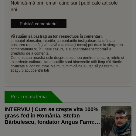
Notifică-mă prin email când sunt publicate articole
noi.
Vă rugăm să păstrați un ton respectuos în comentarii.
Limbajul ofensator, injuriile, comentariile instigatoare la ură sau
postarea repetată și abuzivă a aceluiași mesaj pot duce la ștergerea
comentariului și, în unele cazuri, la suspendarea temporară a
dreptului de a comenta.
Comunitatea noastră este despre pasiunea pentru mâncare, rețete și
experiențe culinare, iar discuțiile sunt binevenite atât timp cât rămân
civilizate și constructive. Vă mulțumim că ne ajutați să păstrăm un
spațiu plăcut pentru toți
Pe aceeași temă
INTERVIU | Cum se crește vita 100%
grass-fed în România. Ștefan
Bărbulescu, fondator Angus Farm:
„Putem să ne dăm seama în ce
sezon a fost sacrificat animalul după