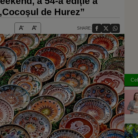
eekend, a 54-a ediție a
„Cocoșul de Hurez”
SHARE:
Cel