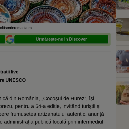
oltisorderomania.ro
Urmărește-ne in Discover
ații live
ștere UNESCO
mică din România, „Cocoșul de Hurez”, își
ezu, pentru a 54-a ediție, invitând turiștii și
opere frumusețea artizanatului autentic, anunță
 administrația publică locală prin intermediul