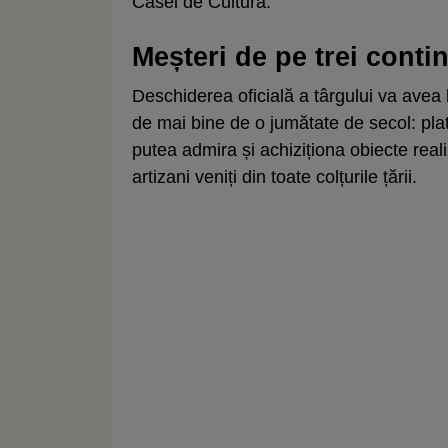
Casei de Cultură.
Meșteri de pe trei contin
Deschiderea oficială a târgului va avea 
de mai bine de o jumătate de secol: plato
putea admira și achiziționa obiecte real
artizani veniți din toate colțurile țării.