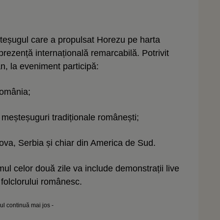
șteșugul care a propulsat Horezu pe harta
prezență internațională remarcabilă. Potrivit
an, la eveniment participă:
România;
te meșteșuguri tradiționale românești;
ova, Serbia și chiar din America de Sud.
ul celor două zile va include demonstrații live
e folclorului românesc.
lul continuă mai jos -