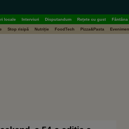
ri locale
Interviuri
Disputandum
Rețete cu gust
Fântâna 
e
Stop risipă
Nutriție
FoodTech
Pizza&Pasta
Evenimen