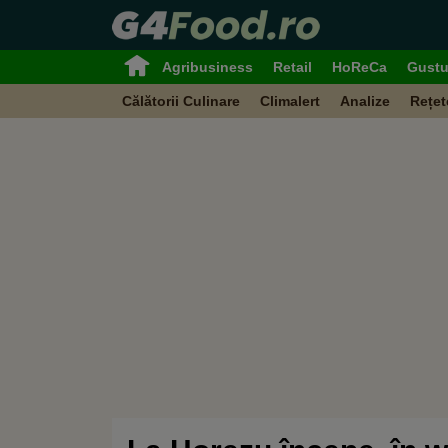
Agribusiness
Retail
HoReCa
Gustu
Călătorii Culinare
Climalert
Analize
Rețet