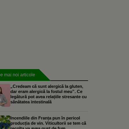
e mai noi articole
„Credeam că sunt alergică la gluten,
dar eram alergică la fostul meu”. Ce
legătură pot avea relațiile stresante cu
sănătatea intestinală
Incendiile din Franța pun în pericol
producția de vin. Viticultorii se tem că
recolta va avea gust de fum