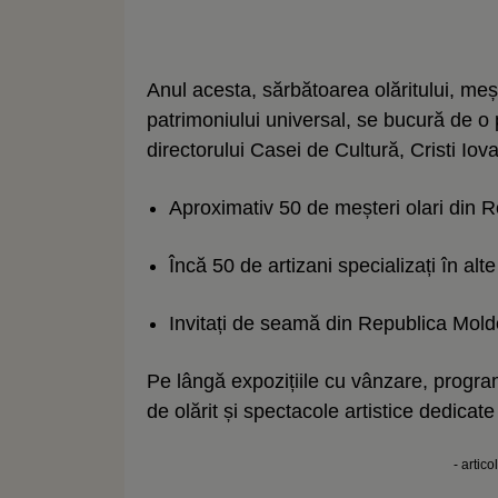
Anul acesta, sărbătoarea olăritului, me
patrimoniului universal, se bucură de o 
directorului Casei de Cultură, Cristi Iov
Aproximativ 50 de meșteri olari din 
Încă 50 de artizani specializați în al
Invitați de seamă din Republica Mold
Pe lângă expozițiile cu vânzare, program
de olărit și spectacole artistice dedicat
- artico