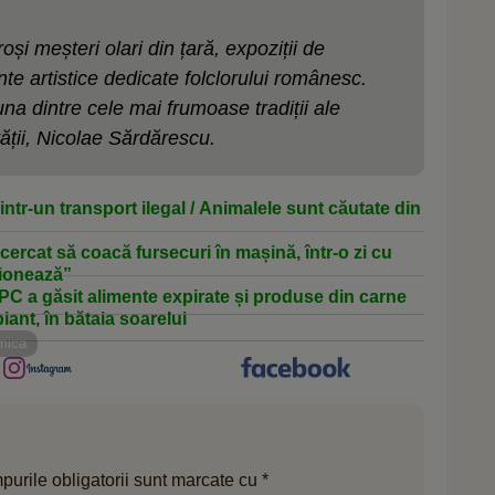
și meșteri olari din țară, expoziții de
te artistice dedicate folclorului românesc.
 dintre cele mai frumoase tradiții ale
tății, Nicolae Sărdărescu.
ntr-un transport ilegal / Animalele sunt căutate din
cercat să coacă fursecuri în mașină, într-o zi cu
ționează”
PC a găsit alimente expirate și produse din carne
iant, în bătaia soarelui
mica
urile obligatorii sunt marcate cu
*