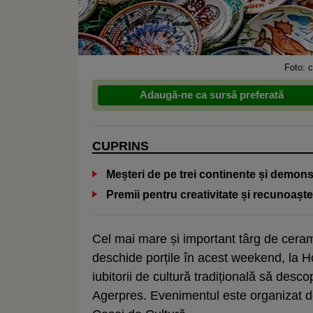
Foto: c
Adaugă-ne ca sursă preferată
CUPRINS
Meșteri de pe trei continente și demonstr
Premii pentru creativitate și recunoa
Cel mai mare și important târg de cera
deschide porțile în acest weekend, la Hor
iubitorii de cultură tradițională să desc
Agerpres. Evenimentul este organizat de