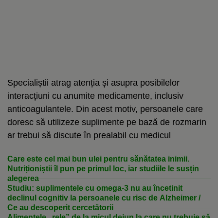
Specialiștii atrag atenția și asupra posibilelor
interacțiuni cu anumite medicamente, inclusiv
anticoagulantele. Din acest motiv, persoanele care
doresc să utilizeze suplimente pe bază de rozmarin
ar trebui să discute în prealabil cu medicul
Care este cel mai bun ulei pentru sănătatea inimii.
Nutriționiștii îl pun pe primul loc, iar studiile le susțin
alegerea
Studiu: suplimentele cu omega-3 nu au încetinit
declinul cognitiv la persoanele cu risc de Alzheimer /
Ce au descoperit cercetătorii
Alimentele „rele” de la micul dejun la care nu trebuie să