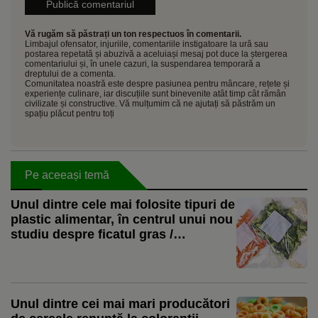
Vă rugăm să păstrați un ton respectuos în comentarii.
Limbajul ofensator, injuriile, comentariile instigatoare la ură sau
postarea repetată și abuzivă a aceluiași mesaj pot duce la ștergerea
comentariului și, în unele cazuri, la suspendarea temporară a
dreptului de a comenta.
Comunitatea noastră este despre pasiunea pentru mâncare, rețete și
experiențe culinare, iar discuțiile sunt binevenite atât timp cât rămân
civilizate și constructive. Vă mulțumim că ne ajutați să păstrăm un
spațiu plăcut pentru toți
Pe aceeași temă
Unul dintre cele mai folosite tipuri de
plastic alimentar, în centrul unui nou
studiu despre ficatul gras /
Cercetător: Expunerea combinată cu
dieta occidentală a agravat efectele
Unul dintre cei mai mari producători