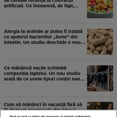
de cereale renunță la coloranții
artificiali. Ce înseamnă, de fapt,
schimbarea pentru consumatori
Alergia la arahide ar putea fi tratată
cu ajutorul bacteriilor „bune” din
intestin. Un studiu deschide o nouă
direcție de cercetare
Ce mănâncă vacile schimbă
compoziția laptelui. Un nou studiu
arată de ce unele tipuri conțin mai
mulți acizi grași benefici
Cum să mănânci în vacanță fără să
îți distrugi progresele din timpul
anului. Sfaturile unui antrenor
Nouă ne pasă ca datele tale personale să rămână confidențiale