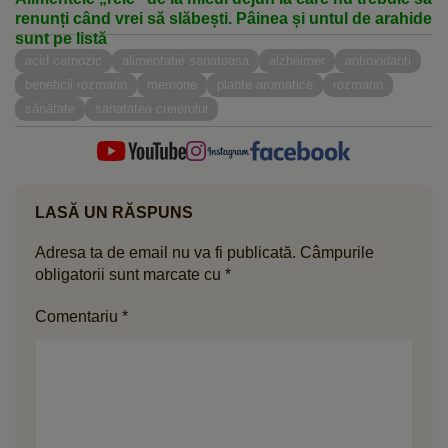
renunți când vrei să slăbești. Pâinea și untul de arahide
sunt pe listă
acid carnozic
alimentatie sanatoasa
alzheimer
antioxidanti
beneficii rozmarin
memorie
plante aromatice
rozmarin
sănătate
sanatatea creierului
LASĂ UN RĂSPUNS
Adresa ta de email nu va fi publicată.
Câmpurile
obligatorii sunt marcate cu
*
Comentariu
*