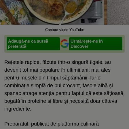
Captura video YouTube
Adaugă-ne ca sursă
Urmărește-ne in
preferată
Discover
Rețetele rapide, făcute într-o singură tigaie, au
devenit tot mai populare în ultimii ani, mai ales
pentru mesele din timpul săptămânii. Iar o
combinație simplă de pui crocant, fasole albă și
spanac atrage atenția pentru faptul că este sățioasă,
bogată în proteine și fibre și necesită doar câteva
ingrediente.
Preparatul, publicat de platforma culinară