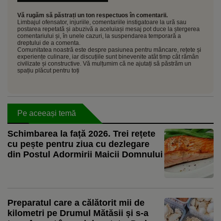
Vă rugăm să păstrați un ton respectuos în comentarii.
Limbajul ofensator, injuriile, comentariile instigatoare la ură sau
postarea repetată și abuzivă a aceluiași mesaj pot duce la ștergerea
comentariului și, în unele cazuri, la suspendarea temporară a
dreptului de a comenta.
Comunitatea noastră este despre pasiunea pentru mâncare, rețete și
experiențe culinare, iar discuțiile sunt binevenite atât timp cât rămân
civilizate și constructive. Vă mulțumim că ne ajutați să păstrăm un
spațiu plăcut pentru toți
Pe aceeași temă
Schimbarea la față 2026. Trei rețete
cu pește pentru ziua cu dezlegare
din Postul Adormirii Maicii Domnului
Preparatul care a călătorit mii de
kilometri pe Drumul Mătăsii și s-a