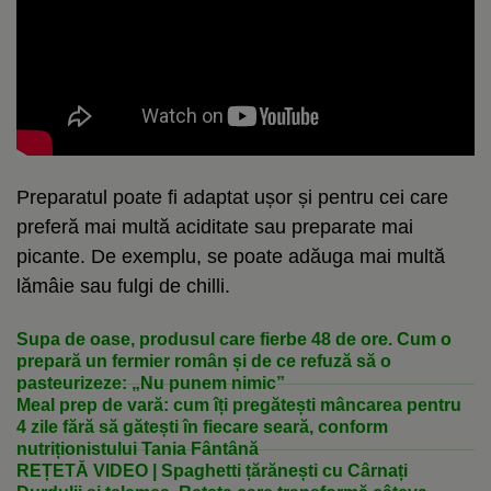
Preparatul poate fi adaptat ușor și pentru cei care
preferă mai multă aciditate sau preparate mai
picante. De exemplu, se poate adăuga mai multă
lămâie sau fulgi de chilli.
Supa de oase, produsul care fierbe 48 de ore. Cum o
prepară un fermier român și de ce refuză să o
pasteurizeze: „Nu punem nimic”
Meal prep de vară: cum îți pregătești mâncarea pentru
4 zile fără să gătești în fiecare seară, conform
nutriționistului Tania Fântână
REȚETĂ VIDEO | Spaghetti țărănești cu Cârnați