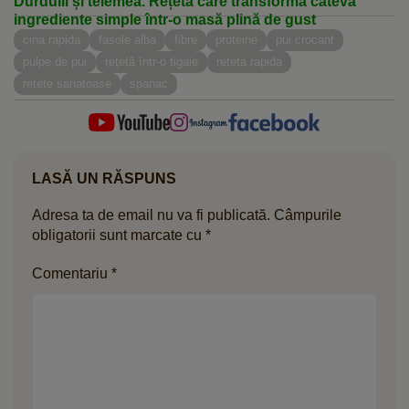
Durdulii și telemea. Rețeta care transformă câteva
ingrediente simple într-o masă plină de gust
cina rapida
fasole alba
fibre
proteine
pui crocant
pulpe de pui
rețetă într-o tigaie
reteta rapida
retete sanatoase
spanac
LASĂ UN RĂSPUNS
Adresa ta de email nu va fi publicată.
Câmpurile
obligatorii sunt marcate cu
*
Comentariu
*