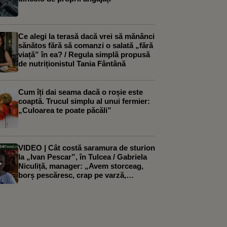
Ce alegi la terasă dacă vrei să mănânci
sănătos fără să comanzi o salată „fără
viață” în ea? / Regula simplă propusă
de nutriționistul Tania Fântână
Cum îți dai seama dacă o roșie este
coaptă. Trucul simplu al unui fermier:
„Culoarea te poate păcăli”
VIDEO | Cât costă saramura de sturion
la „Ivan Pescar”, în Tulcea / Gabriela
Niculiță, manager: „Avem storceag,
borș pescăresc, crap pe varză,
scordolea, saramuri de sturion, crap și
știucă. Cea mai căutată este saramura
de crap, apoi cea de sturion”