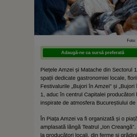
Foto:
Adaugă-ne ca sursă preferată
Piețele Amzei și Matache din Sectorul 1
spații dedicate gastronomiei locale, floril
Festivalurile „Bujori în Amzei” și „Bujor
1, aduc în centrul Capitalei producători l
inspirate de atmosfera Bucureștiului de 
În Piața Amzei va fi organizată și o pia
amplasată lângă Teatrul „Ion Creangă”. 
la producători locali, din ferme și grădi