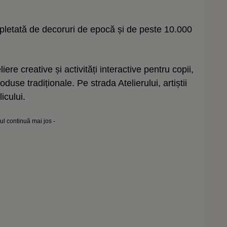
pletată de decoruri de epocă și de peste 10.000
re creative și activități interactive pentru copii,
oduse tradiționale. Pe strada Atelierului, artiștii
icului.
lul continuă mai jos -