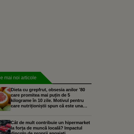
e mai noi articole
Dieta cu grepfrut, obsesia anilor ’80
care promitea mai puțin de 5
kilograme în 10 zile. Motivul pentru
care nutriționiștii spun că este una
dintre cele mai proaste cure de slăbire
Cât de mult contribuie un hipermarket
la forța de muncă locală? Impactul
dincolo de proprii angajați