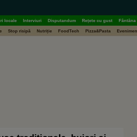
ri locale
Interviuri
Disputandum
Rețete cu gust
Fântâna 
e
Stop risipă
Nutriție
FoodTech
Pizza&Pasta
Evenimen