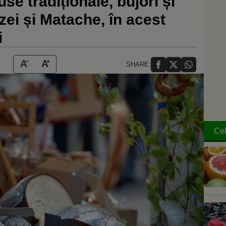
e tradiționale, bujori și
zei și Matache, în acest
i
SHARE:
Cel