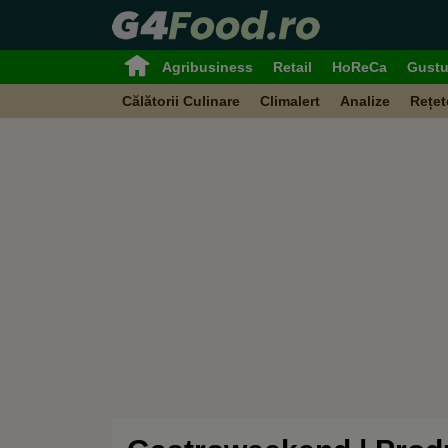
Agribusiness
Retail
HoReCa
Gustu
Călătorii Culinare
Climalert
Analize
Rețet