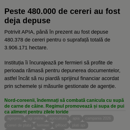
Peste 480.000 de cereri au fost
deja depuse
Potrivit APIA, până în prezent au fost depuse
480.378 de cereri pentru o suprafață totală de
3.906.171 hectare.
Instituția îi încurajează pe fermieri să profite de
perioada rămasă pentru depunerea documentelor,
astfel încât să nu piardă sprijinul financiar acordat
prin schemele și măsurile gestionate de agenție.
Nord-coreenii, îndemnați să combată canicula cu supă
de carne de câine. Regimul promovează și supa de pui
ca aliment pentru zilele toride
agerpres
agi online
agricultura
apia
campania 2026
cereri de plata
fermieri
g4food
plati api