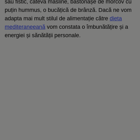
sau fistic, câteva măsline, bastonașe de morcov cu
puțin hummus, o bucățică de brânză. Dacă ne vom
adapta mai mult stilul de alimentație către
dieta
mediteraneeană
vom constata o îmbunătățire și a
energiei și sănătății personale.