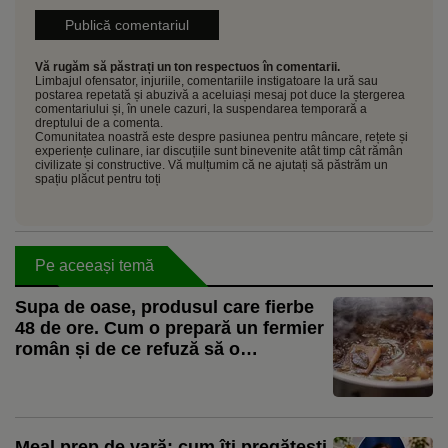
Vă rugăm să păstrați un ton respectuos în comentarii.
Limbajul ofensator, injuriile, comentariile instigatoare la ură sau
postarea repetată și abuzivă a aceluiași mesaj pot duce la ștergerea
comentariului și, în unele cazuri, la suspendarea temporară a
dreptului de a comenta.
Comunitatea noastră este despre pasiunea pentru mâncare, rețete și
experiențe culinare, iar discuțiile sunt binevenite atât timp cât rămân
civilizate și constructive. Vă mulțumim că ne ajutați să păstrăm un
spațiu plăcut pentru toți
Pe aceeași temă
Supa de oase, produsul care fierbe
48 de ore. Cum o prepară un fermier
român și de ce refuză să o
pasteurizeze: „Nu punem nimic”
Meal prep de vară: cum îți pregătești