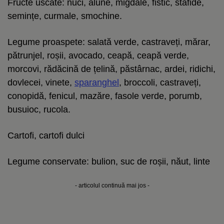
Fructe uscate: nuci, alune, migdale, fistic, stafide,
semințe, curmale, smochine.
Legume proaspete: salată verde, castraveți, mărar,
pătrunjel, roșii, avocado, ceapă, ceapă verde,
morcovi, rădăcină de țelină, păstârnac, ardei, ridichi,
dovlecei, vinete,
sparanghel
, broccoli, castraveți,
conopidă, fenicul, mazăre, fasole verde, porumb,
busuioc, rucola.
Cartofi, cartofi dulci
Legume conservate: bulion, suc de roșii, năut, linte
- articolul continuă mai jos -