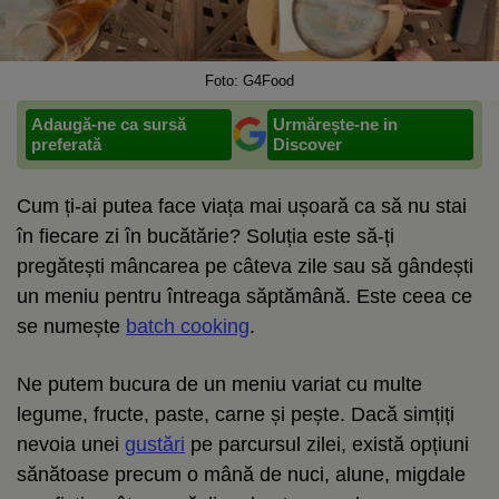
Foto: G4Food
Adaugă-ne ca sursă
Urmărește-ne in
preferată
Discover
Cum ți-ai putea face viața mai ușoară ca să nu stai
în fiecare zi în bucătărie? Soluția este să-ți
pregătești mâncarea pe câteva zile sau să gândești
un meniu pentru întreaga săptămână. Este ceea ce
se numește
batch cooking
.
Ne putem bucura de un meniu variat cu multe
legume, fructe, paste, carne și pește. Dacă simțiți
nevoia unei
gustări
pe parcursul zilei, există opțiuni
sănătoase precum o mână de nuci, alune, migdale