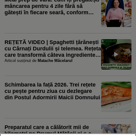
mâncarea pentru 4 zile fără să
gătești în fiecare seară, conform
nutriționistului Tania Fântână
REȚETĂ VIDEO | Spaghetti țărănești
cu Cârnați Durdulii și telemea. Rețeta
care transformă câteva ingrediente
simple într-o masă plină de gust
Articol susținut de
Matache Măcelarul
Schimbarea la față 2026. Trei rețete
cu pește pentru ziua cu dezlegare
din Postul Adormirii Maicii Domnului
Preparatul care a călătorit mii de
kilometri pe Drumul Mătăsii și s-a