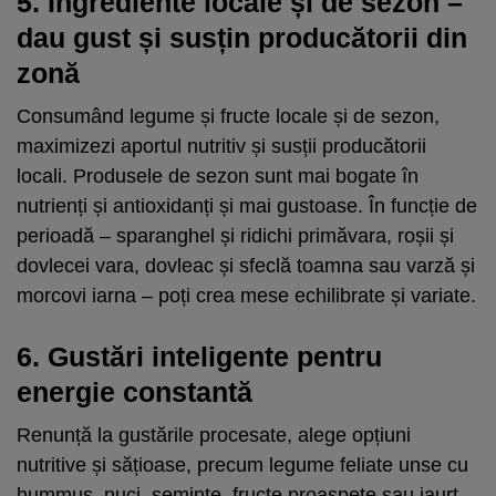
5. Ingrediente locale și de sezon –
dau gust și susțin producătorii din
zonă
Consumând legume și fructe locale și de sezon,
maximizezi aportul nutritiv și susții producătorii
locali. Produsele de sezon sunt mai bogate în
nutrienți și antioxidanți și mai gustoase. În funcție de
perioadă – sparanghel și ridichi primăvara, roșii și
dovlecei vara, dovleac și sfeclă toamna sau varză și
morcovi iarna – poți crea mese echilibrate și variate
.
6. Gustări inteligente pentru
energie constantă
Renunță la gustările procesate, alege opțiuni
nutritive și sățioase, precum legume feliate unse cu
hummus, nuci, semințe, fructe proaspete sau iaurt