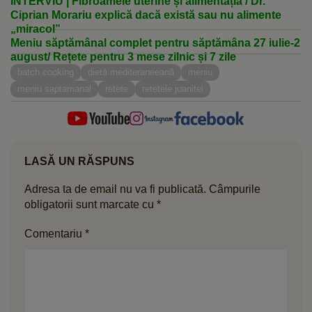
INTERVIU | Fibroamele uterine și alimentația / Dr.
Ciprian Morariu explică dacă există sau nu alimente
„miracol”
Meniu săptămânal complet pentru săptămâna 27 iulie-2
august/ Rețete pentru 3 mese zilnic și 7 zile
batch cooking
dietă mediteraneeană
meniu
meniu saptamanal
retete
retetele juanitei
LASĂ UN RĂSPUNS
Adresa ta de email nu va fi publicată.
Câmpurile
obligatorii sunt marcate cu
*
Comentariu
*