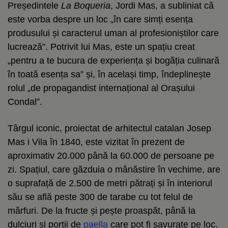
Președintele
La Boqueria
, Jordi Mas, a subliniat că
este vorba despre un loc „în care simți esența
produsului și caracterul uman al profesioniștilor care
lucrează”. Potrivit lui Mas, este un spațiu creat
„pentru a te bucura de experiența și bogăția culinară
în toată esența sa” și, în același timp, îndeplinește
rolul „de propagandist internațional al Orașului
Condal”.
Târgul iconic, proiectat de arhitectul catalan Josep
Mas i Vila în 1840, este vizitat în prezent de
aproximativ 20.000 până la 60.000 de persoane pe
zi. Spațiul, care găzduia o mânăstire în vechime, are
o suprafață de 2.500 de metri pătrați și în interiorul
său se află peste 300 de tarabe cu tot felul de
mărfuri. De la fructe și pește proaspăt, până la
dulciuri și porții de
paella
care pot fi savurate pe loc.