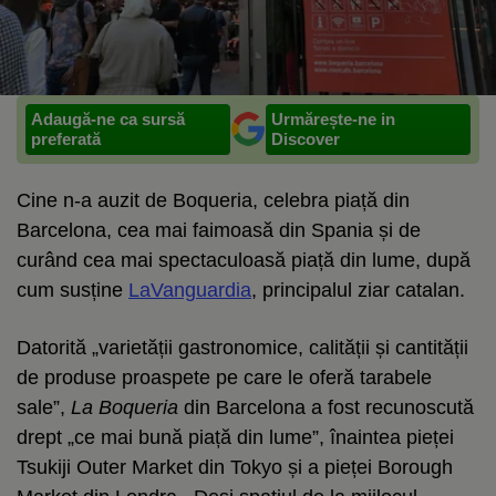
Adaugă-ne ca sursă
Urmărește-ne in
preferată
Discover
Cine n-a auzit de Boqueria, celebra piață din
Barcelona, cea mai faimoasă din Spania și de
curând cea mai spectaculoasă piață din lume, după
cum susține
LaVanguardia
, principalul ziar catalan.
Datorită „varietății gastronomice, calității și cantității
de produse proaspete pe care le oferă tarabele
sale”,
La Boqueria
din Barcelona a fost recunoscută
drept „ce mai bună piață din lume”, înaintea pieței
Tsukiji Outer Market din Tokyo și a pieței Borough