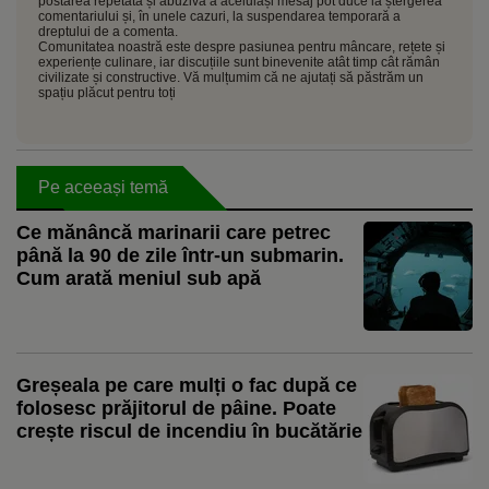
postarea repetată și abuzivă a aceluiași mesaj pot duce la ștergerea
comentariului și, în unele cazuri, la suspendarea temporară a
dreptului de a comenta.
Comunitatea noastră este despre pasiunea pentru mâncare, rețete și
experiențe culinare, iar discuțiile sunt binevenite atât timp cât rămân
civilizate și constructive. Vă mulțumim că ne ajutați să păstrăm un
spațiu plăcut pentru toți
Pe aceeași temă
Ce mănâncă marinarii care petrec
până la 90 de zile într-un submarin.
Cum arată meniul sub apă
Greșeala pe care mulți o fac după ce
folosesc prăjitorul de pâine. Poate
crește riscul de incendiu în bucătărie