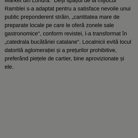
Market din Londra. Deși spațiul de la mijlocul
Ramblei s-a adaptat pentru a satisface nevoile unui
public preponderent străin, „cantitatea mare de
preparate locale pe care le oferă zonele sale
gastronomice”, conform revistei, l-a transformat în
„catedrala bucătăriei catalane”. Localnicii evită locul
datorită aglomerației și a prețurilor prohibitive,
preferând piețele de cartier, bine aprovizionate și
ele.