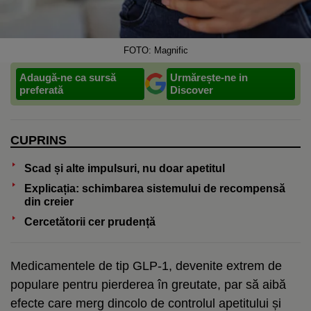
FOTO: Magnific
Adaugă-ne ca sursă
Urmărește-ne in
preferată
Discover
CUPRINS
Scad și alte impulsuri, nu doar apetitul
Explicația: schimbarea sistemului de recompensă
din creier
Cercetătorii cer prudență
Medicamentele de tip GLP-1, devenite extrem de
populare pentru pierderea în greutate, par să aibă
efecte care merg dincolo de controlul apetitului și