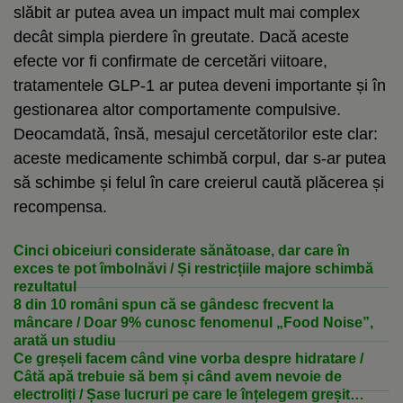
slăbit ar putea avea un impact mult mai complex
decât simpla pierdere în greutate. Dacă aceste
efecte vor fi confirmate de cercetări viitoare,
tratamentele GLP-1 ar putea deveni importante și în
gestionarea altor comportamente compulsive.
Deocamdată, însă, mesajul cercetătorilor este clar:
aceste medicamente schimbă corpul, dar s-ar putea
să schimbe și felul în care creierul caută plăcerea și
recompensa.
Cinci obiceiuri considerate sănătoase, dar care în
exces te pot îmbolnăvi / Și restricțiile majore schimbă
rezultatul
8 din 10 români spun că se gândesc frecvent la
mâncare / Doar 9% cunosc fenomenul „Food Noise”,
arată un studiu
Ce greșeli facem când vine vorba despre hidratare /
Câtă apă trebuie să bem și când avem nevoie de
electroliți / Șase lucruri pe care le înțelegem greșit