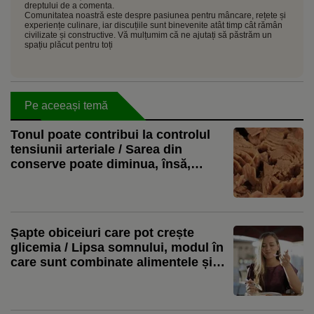
dreptului de a comenta.
Comunitatea noastră este despre pasiunea pentru mâncare, rețete și
experiențe culinare, iar discuțiile sunt binevenite atât timp cât rămân
civilizate și constructive. Vă mulțumim că ne ajutați să păstrăm un
spațiu plăcut pentru toți
Pe aceeași temă
Tonul poate contribui la controlul
tensiunii arteriale / Sarea din
conserve poate diminua, însă,
beneficiile
Șapte obiceiuri care pot crește
glicemia / Lipsa somnului, modul în
care sunt combinate alimentele și
sedentarismul se numără printre
factorii importanți