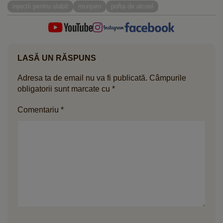
despre nevoia de apă în organism
injectii pentru slabit
munjaro
pofta de alcool
LASĂ UN RĂSPUNS
Adresa ta de email nu va fi publicată.
Câmpurile
obligatorii sunt marcate cu
*
Comentariu
*