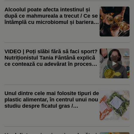
Alcoolul poate afecta intestinul și
după ce mahmureala a trecut / Ce se
întâmplă cu microbiomul și bariera
digestivă
VIDEO | Poți slăbi fără să faci sport?
Nutriționistul Tania Fântână explică
ce contează cu adevărat în procesul
de slăbire
Unul dintre cele mai folosite tipuri de
plastic alimentar, în centrul unui nou
studiu despre ficatul gras /
Cercetător: Expunerea combinată cu
dieta occidentală a agravat efectele