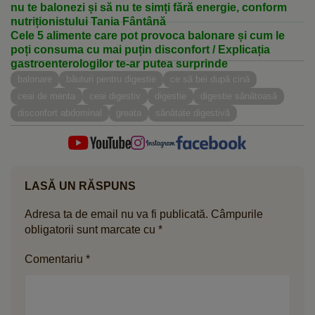
nu te balonezi și să nu te simți fără energie, conform
nutriționistului Tania Fântână
Cele 5 alimente care pot provoca balonare și cum le
poți consuma cu mai puțin disconfort / Explicația
gastroenterologilor te-ar putea surprinde
balonare
băuturi pentru digestie
ce să bei după cină
ceai de menta
ceai digestiv
digestie
digestie sănătoasă
disconfort abdominal
greata
sănătate digestivă
LASĂ UN RĂSPUNS
Adresa ta de email nu va fi publicată.
Câmpurile
obligatorii sunt marcate cu
*
Comentariu
*