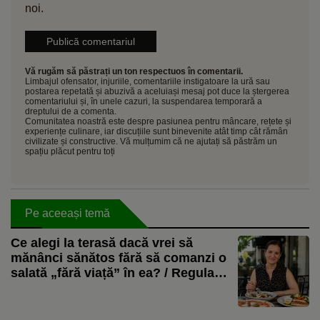
noi.
Vă rugăm să păstrați un ton respectuos în comentarii.
Limbajul ofensator, injuriile, comentariile instigatoare la ură sau
postarea repetată și abuzivă a aceluiași mesaj pot duce la ștergerea
comentariului și, în unele cazuri, la suspendarea temporară a
dreptului de a comenta.
Comunitatea noastră este despre pasiunea pentru mâncare, rețete și
experiențe culinare, iar discuțiile sunt binevenite atât timp cât rămân
civilizate și constructive. Vă mulțumim că ne ajutați să păstrăm un
spațiu plăcut pentru toți
Pe aceeași temă
Ce alegi la terasă dacă vrei să
mănânci sănătos fără să comanzi o
salată „fără viață” în ea? / Regula
simplă propusă de nutriționistul
Tania Fântână