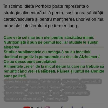
În schimb, dieta Portfolio poate reprezenta o
strategie alimentară utilă pentru susținerea sănătății
cardiovasculare și pentru menținerea unor valori mai
bune ale colesterolului pe termen lung.
Care este cel mai bun ulei pentru sănătatea inimii.
Nutriționiștii îl pun pe primul loc, iar studiile le susțin
alegerea
Studiu: suplimentele cu omega-3 nu au încetinit
declinul cognitiv la persoanele cu risc de Alzheimer /
Ce au descoperit cercetătorii
Alimentele „rele” de la micul dejun la care nu trebuie să
renunți când vrei să slăbești. Pâinea și untul de arahide
sunt pe listă
alimentatie sanatoasa
boli de inima
colesterol
colesterol ldl
colesterol rau
dietă pentru colesterol
dieta portfolio
fibre solubile
harvard health
nuci
proteine vegetale
sanatate cardiovasculara
steroli vegetali