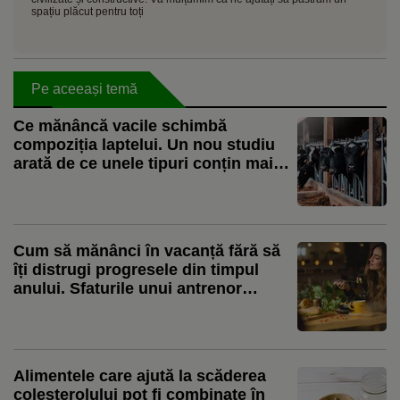
spațiu plăcut pentru toți
Pe aceeași temă
Ce mănâncă vacile schimbă
compoziția laptelui. Un nou studiu
arată de ce unele tipuri conțin mai
mulți acizi grași benefici
Cum să mănânci în vacanță fără să
îți distrugi progresele din timpul
anului. Sfaturile unui antrenor
personal
Alimentele care ajută la scăderea
colesterolului pot fi combinate în