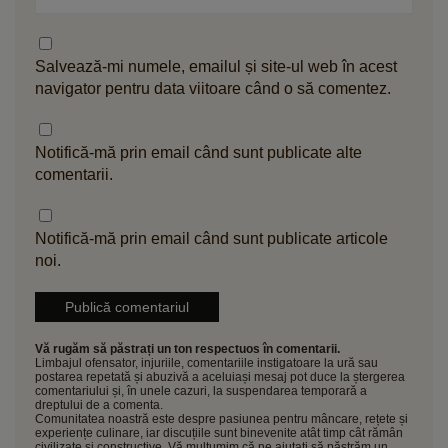
Salvează-mi numele, emailul și site-ul web în acest
navigator pentru data viitoare când o să comentez.
Notifică-mă prin email când sunt publicate alte
comentarii.
Notifică-mă prin email când sunt publicate articole
noi.
Vă rugăm să păstrați un ton respectuos în comentarii.
Limbajul ofensator, injuriile, comentariile instigatoare la ură sau
postarea repetată și abuzivă a aceluiași mesaj pot duce la ștergerea
comentariului și, în unele cazuri, la suspendarea temporară a
dreptului de a comenta.
Comunitatea noastră este despre pasiunea pentru mâncare, rețete și
experiențe culinare, iar discuțiile sunt binevenite atât timp cât rămân
civilizate și constructive. Vă mulțumim că ne ajutați să păstrăm un