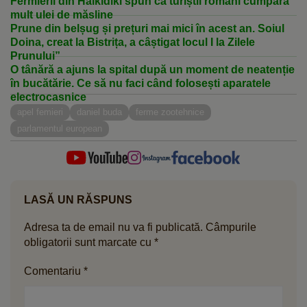
Fermierii din Halkidiki spun că turiștii români cumpără
mult ulei de măsline
Prune din belșug și prețuri mai mici în acest an. Soiul
Doina, creat la Bistrița, a câștigat locul I la Zilele
Prunului”
O tânără a ajuns la spital după un moment de neatenție
în bucătărie. Ce să nu faci când folosești aparatele
electrocasnice
apel femieri
daniel buda
ferme zootehnice
parlamentul european
LASĂ UN RĂSPUNS
Adresa ta de email nu va fi publicată.
Câmpurile
obligatorii sunt marcate cu
*
Comentariu
*