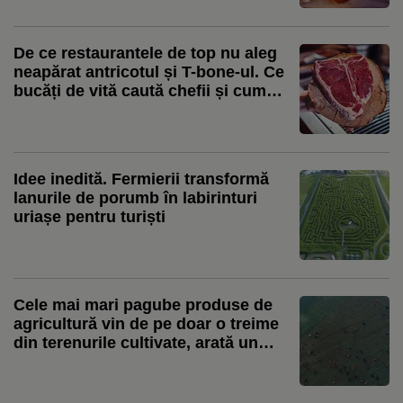
spre Constanța
De ce restaurantele de top nu aleg
neapărat antricotul și T-bone-ul. Ce
bucăți de vită caută chefii și cum
transformă pieptul sau obrajii în
preparate spectaculoase. Ștefan
Bărbulescu: „Cei care sunt de top
preferă provocarea asta”
Idee inedită. Fermierii transformă
lanurile de porumb în labirinturi
uriașe pentru turiști
Cele mai mari pagube produse de
agricultură vin de pe doar o treime
din terenurile cultivate, arată un
studiu global