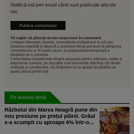
Notifică-mă prin email când sunt publicate articole
noi.
Vă rugăm să păstrați un ton respectuos în comentarii.
Limbajul ofensator, injuriile, comentariile instigatoare la ură sau
postarea repetată și abuzivă a aceluiași mesaj pot duce la ștergerea
comentariului și, în unele cazuri, la suspendarea temporară a
dreptului de a comenta.
Comunitatea noastră este despre pasiunea pentru mâncare, rețete și
experiențe culinare, iar discuțiile sunt binevenite atât timp cât rămân
civilizate și constructive. Vă mulțumim că ne ajutați să păstrăm un
spațiu plăcut pentru toți
Pe aceeași temă
Războiul din Marea Neagră pune din
nou presiune pe prețul pâinii. Grâul
s-a scumpit cu aproape 6% într-o
lună, iar mărfurile sunt redirecționate