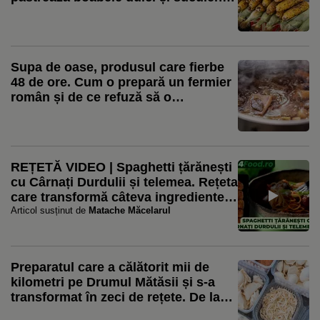
și le dă aroma perfectă de fum
Supa de oase, produsul care fierbe
48 de ore. Cum o prepară un fermier
român și de ce refuză să o
pasteurizeze: „Nu punem nimic”
REȚETĂ VIDEO | Spaghetti țărănești
cu Cârnați Durdulii și telemea. Rețeta
care transformă câteva ingrediente
simple într-o masă plină de gust
Articol susținut de
Matache Măcelarul
Preparatul care a călătorit mii de
kilometri pe Drumul Mătăsii și s-a
transformat în zeci de rețete. De la
colțunașii Chinei la ravioli și pierogi