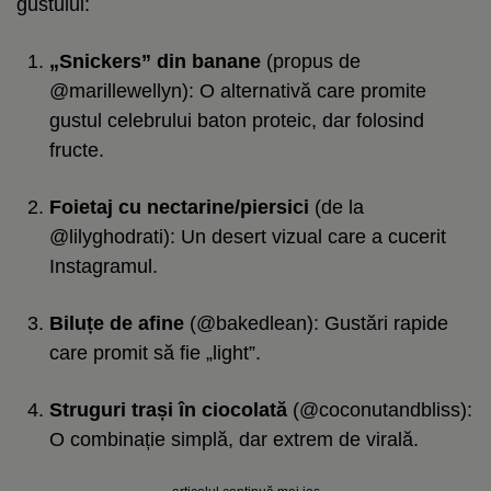
gustului:
„Snickers” din banane
(propus de
@marillewellyn): O alternativă care promite
gustul celebrului baton proteic, dar folosind
fructe.
Foietaj cu nectarine/piersici
(de la
@lilyghodrati): Un desert vizual care a cucerit
Instagramul.
Biluțe de afine
(@bakedlean): Gustări rapide
care promit să fie „light”.
Struguri trași în ciocolată
(@coconutandbliss):
O combinație simplă, dar extrem de virală.