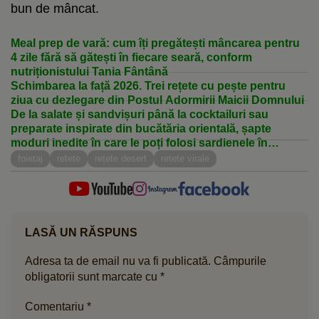
bun de mâncat.
Meal prep de vară: cum îți pregătești mâncarea pentru
4 zile fără să gătești în fiecare seară, conform
nutriționistului Tania Fântână
Schimbarea la față 2026. Trei rețete cu pește pentru
ziua cu dezlegare din Postul Adormirii Maicii Domnului
De la salate și sandvișuri până la cocktailuri sau
preparate inspirate din bucătăria orientală, șapte
moduri inedite în care le poți folosi sardienele în
conservă în bucătărie
foietaj
retete
rețete desert
retete virale
LASĂ UN RĂSPUNS
Adresa ta de email nu va fi publicată.
Câmpurile
obligatorii sunt marcate cu
*
Comentariu
*