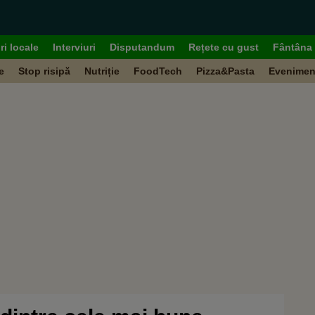
ri locale
Interviuri
Disputandum
Rețete cu gust
Fântâna 
e
Stop risipă
Nutriție
FoodTech
Pizza&Pasta
Evenimen