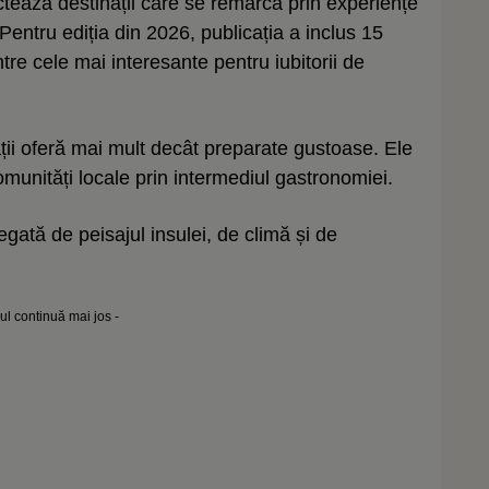
ctează destinații care se remarcă prin experiențe
 Pentru ediția din 2026, publicația a inclus 15
tre cele mai interesante pentru iubitorii de
inații oferă mai mult decât preparate gustoase. Ele
omunități locale prin intermediul gastronomiei.
egată de peisajul insulei, de climă și de
lul continuă mai jos -