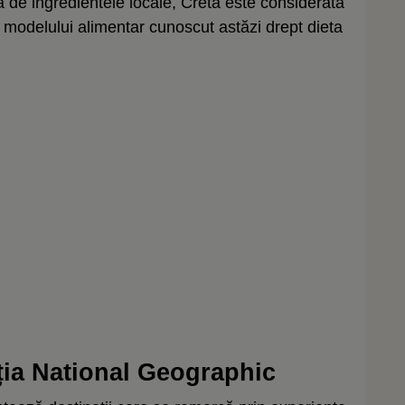
tă de ingredientele locale, Creta este considerată
a modelului alimentar cunoscut astăzi drept dieta
nția National Geographic