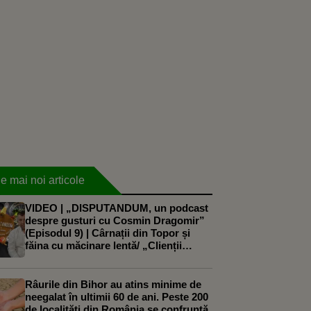
e mai noi articole
VIDEO | „DISPUTANDUM, un podcast
despre gusturi cu Cosmin Dragomir”
(Episodul 9) | Cârnații din Topor și
făina cu măcinare lentă/ „Clienții
noștri caută produse naturale și sunt
dispuși să plătească pentru calitate”
Râurile din Bihor au atins minime de
neegalat în ultimii 60 de ani. Peste 200
de localități din România se confruntă