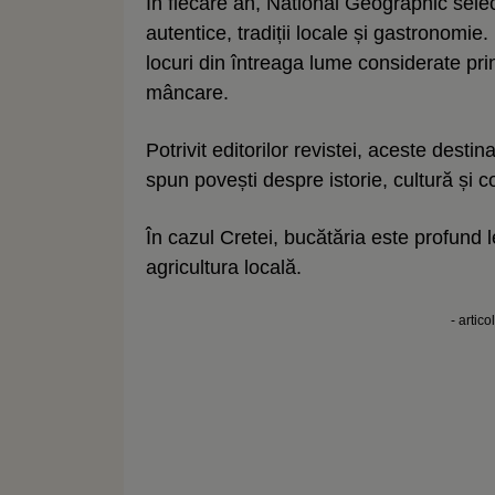
În fiecare an, National Geographic sele
autentice, tradiții locale și gastronomie.
locuri din întreaga lume considerate prin
mâncare.
Potrivit editorilor revistei, aceste dest
spun povești despre istorie, cultură și c
În cazul Cretei, bucătăria este profund l
agricultura locală.
- artico