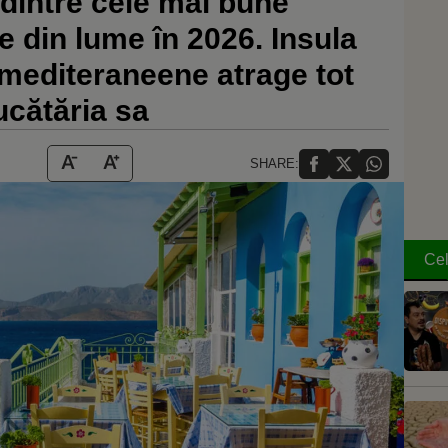
dintre cele mai bune
e din lume în 2026. Insula
i mediteraneene atrage tot
bucătăria sa
SHARE:
Cel