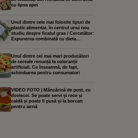
cu lipsa apei
Unul dintre cele mai folosite tipuri de
plastic alimentar, în centrul unui nou
studiu despre ficatul gras / Cercetător:
Expunerea combinată cu dieta
occidentală a agravat efectele
Unul dintre cei mai mari producători
de cereale renunță la coloranții
artificiali. Ce înseamnă, de fapt,
schimbarea pentru consumatori
VIDEO FOTO | Mâncărică de post, cu
dovlecei. Se poate servi și rece și
caldă și poate fi pusă și la borcan
pentru iarnă