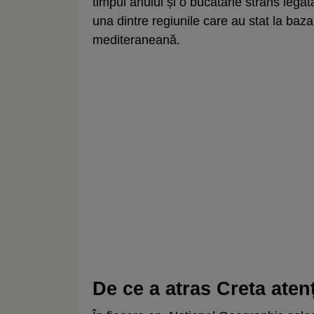
timpul anului și o bucătărie strâns lega
una dintre regiunile care au stat la baz
mediteraneană.
De ce a atras Creta ate