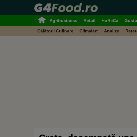
Agribusiness
Retail
HoReCa
Gustu
Călătorii Culinare
Climalert
Analize
Rețet