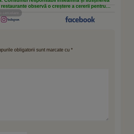
a: Consumul responsabil înseamnă și susținerea
 restaurante observă o creștere a cererii pentru
e cercetare
urile obligatorii sunt marcate cu
*