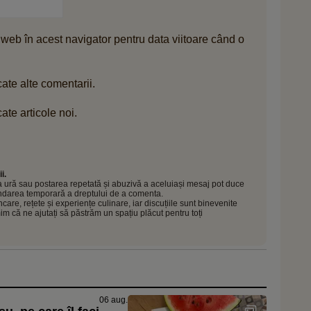
 web în acest navigator pentru data viitoare când o
ate alte comentarii.
ate articole noi.
i.
 la ură sau postarea repetată și abuzivă a aceluiași mesaj pot duce
pendarea temporară a dreptului de a comenta.
e, rețete și experiențe culinare, iar discuțiile sunt binevenite
mim că ne ajutați să păstrăm un spațiu plăcut pentru toți
06 aug.