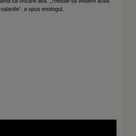
cramă ca oricare alta. „Trebuie să vindem acea
salariile”, a spus enologul.