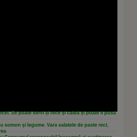
i. Se poate servi și rece și caldă și poate fi pusă
 somon și legume. Vara salatele de paste reci,
rea