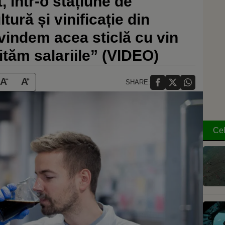
, într-o stațiune de
tură și vinificație din
vindem acea sticlă cu vin
tăm salariile” (VIDEO)
SHARE:
Cel