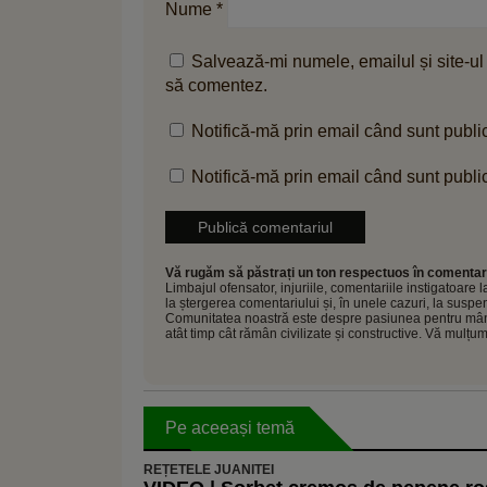
Nume
*
Salvează-mi numele, emailul și site-ul
să comentez.
Notifică-mă prin email când sunt public
Notifică-mă prin email când sunt public
Vă rugăm să păstrați un ton respectuos în comentari
Limbajul ofensator, injuriile, comentariile instigatoare
la ștergerea comentariului și, în unele cazuri, la sus
Comunitatea noastră este despre pasiunea pentru mâncar
atât timp cât rămân civilizate și constructive. Vă mulțu
Pe aceeași temă
REȚETELE JUANITEI