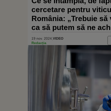
Ce se întâmplă, de fapt
cercetare pentru viticul
România: „Trebuie să 
ca să putem să ne achi
19 nov. 2024,
VIDEO
Redacția