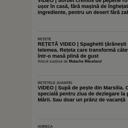
VIDEO | Sorbet cremos de pepene roșu
ușor în casă, fără mașină de înghețat
ingrediente, pentru un desert fără za
REȚETE
REȚETĂ VIDEO | Spaghetti țărănești c
telemea. Rețeta care transformă câte
într-o masă plină de gust
Articol susținut de
Matache Măcelarul
REȚETELE JUANITEI
VIDEO | Supă de pește din Marsilia. 
specială pentru ziua de dezlegare la 
Mării. Sau doar un prânz de vacanță
HORECA