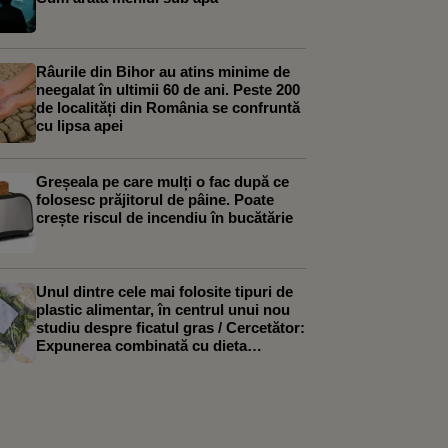
Râurile din Bihor au atins minime de
neegalat în ultimii 60 de ani. Peste 200
de localități din România se confruntă
cu lipsa apei
Greșeala pe care mulți o fac după ce
folosesc prăjitorul de pâine. Poate
crește riscul de incendiu în bucătărie
Unul dintre cele mai folosite tipuri de
plastic alimentar, în centrul unui nou
studiu despre ficatul gras / Cercetător:
Expunerea combinată cu dieta
occidentală a agravat efectele