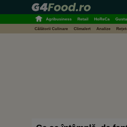
Agribusiness
Retail
HoReCa
Gustu
Călătorii Culinare
Climalert
Analize
Rețet