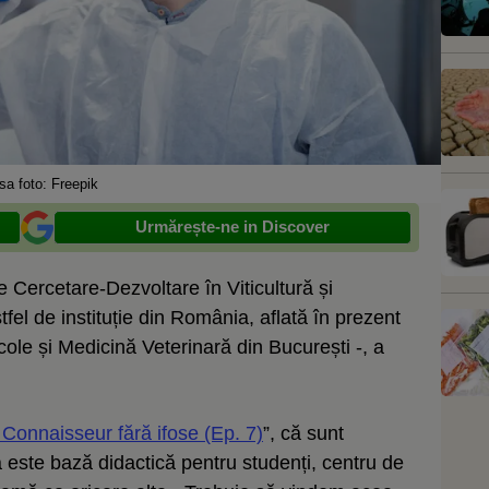
sa foto: Freepik
Urmărește-ne in Discover
 Cercetare-Dezvoltare în Viticultură și
fel de instituție din România, aflată în prezent
cole și Medicină Veterinară din București -, a
 Connaisseur fără ifose (Ep. 7)
”, că sunt
nea este bază didactică pentru studenți, centru de