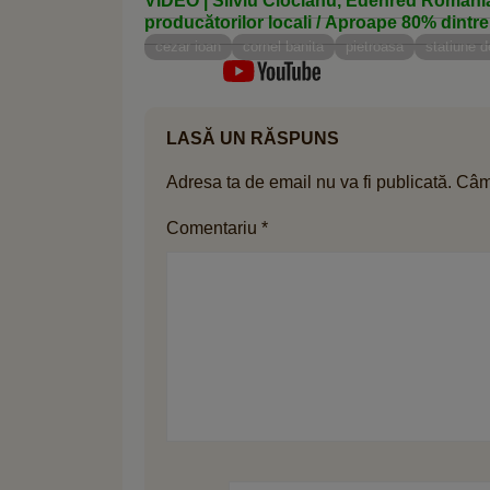
VIDEO | Silviu Ciocianu, Edenred Români
producătorilor locali / Aproape 80% dintre
produse locale
cezar ioan
cornel banita
pietroasa
statiune d
LASĂ UN RĂSPUNS
Adresa ta de email nu va fi publicată.
Câmp
Comentariu
*