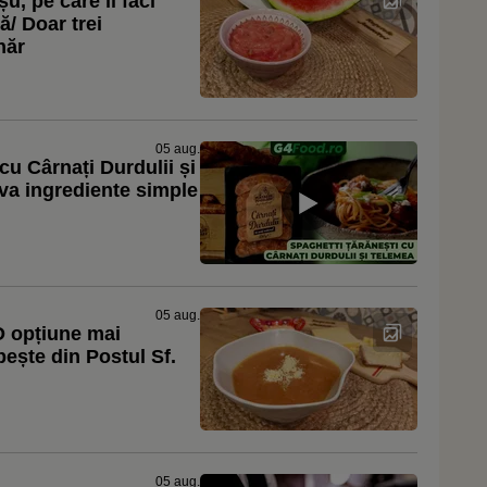
, pe care îl faci
ă/ Doar trei
hăr
05 aug.
u Cârnați Durdulii și
va ingrediente simple
05 aug.
O opțiune mai
pește din Postul Sf.
05 aug.