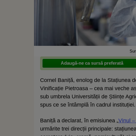
Sur
Adaugă-ne ca sursă preferată
Cornel Baniță, enolog de la Stațiunea de
Vinificație Pietroasa – cea mai veche ast
sub umbrela Universității de Științe Agri
spus ce se întâmplă în cadrul instituției.
Baniță a declarat, în emisiunea „
Vinul –
urmărite trei direcții principale: ​stațiu