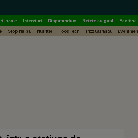
ri locale
Interviuri
Disputandum
Rețete cu gust
Fântâna 
e
Stop risipă
Nutriție
FoodTech
Pizza&Pasta
Evenimen