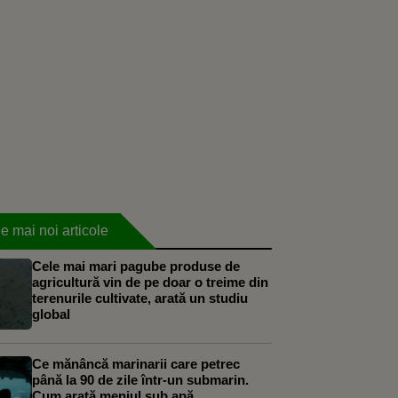
e mai noi articole
Cele mai mari pagube produse de
agricultură vin de pe doar o treime din
terenurile cultivate, arată un studiu
global
Ce mănâncă marinarii care petrec
până la 90 de zile într-un submarin.
Cum arată meniul sub apă