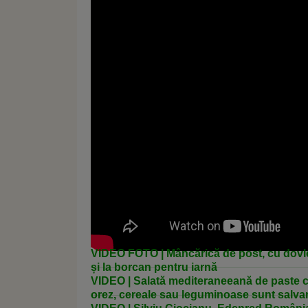
VIDEO FOTO | Mâncărică de post, cu dovlece
și la borcan pentru iarnă
VIDEO | Salată mediteraneeană de paste cu
orez, cereale sau leguminoase sunt salva