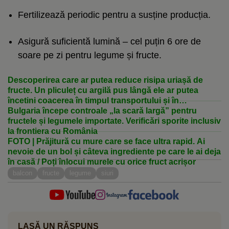
Fertilizează periodic pentru a susține producția.
Asigură suficientă lumină – cel puțin 6 ore de
soare pe zi pentru legume și fructe.
Descoperirea care ar putea reduce risipa uriașă de
fructe. Un pliculeț cu argilă pus lângă ele ar putea
încetini coacerea în timpul transportului și în
supermarketuri
Bulgaria începe controale „la scară largă” pentru
fructele și legumele importate. Verificări sporite inclusiv
la frontiera cu România
FOTO | Prăjitură cu mure care se face ultra rapid. Ai
nevoie de un bol și câteva ingrediente pe care le ai deja
în casă / Poți înlocui murele cu orice fruct acrișor
balcon
fructe
legume
siuri
LASĂ UN RĂSPUNS