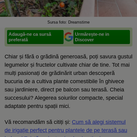
Sursa foto: Dreamstime
Adaugă-ne ca sursă
Urmărește-ne in
preferată
Discover
Chiar și fără o grădină generoasă, poți savura gustul
legumelor și fructelor cultivate chiar de tine. Tot mai
mulți pasionați de grădinărit urban descoperă
bucuria de a cultiva plante comestibile în ghivece
sau jardiniere, direct pe balcon sau terasă. Cheia
succesului? Alegerea soiurilor compacte, special
adaptate pentru spații mici.
Vă recomandăm să citiți și:
Cum să alegi sistemul
de irigație perfect pentru plantele de pe terasă sau