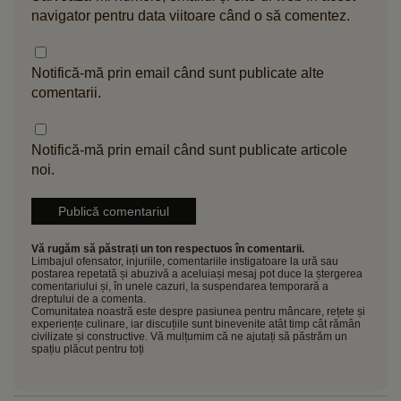
navigator pentru data viitoare când o să comentez.
Notifică-mă prin email când sunt publicate alte
comentarii.
Notifică-mă prin email când sunt publicate articole
noi.
Vă rugăm să păstrați un ton respectuos în comentarii.
Limbajul ofensator, injuriile, comentariile instigatoare la ură sau
postarea repetată și abuzivă a aceluiași mesaj pot duce la ștergerea
comentariului și, în unele cazuri, la suspendarea temporară a
dreptului de a comenta.
Comunitatea noastră este despre pasiunea pentru mâncare, rețete și
experiențe culinare, iar discuțiile sunt binevenite atât timp cât rămân
civilizate și constructive. Vă mulțumim că ne ajutați să păstrăm un
spațiu plăcut pentru toți