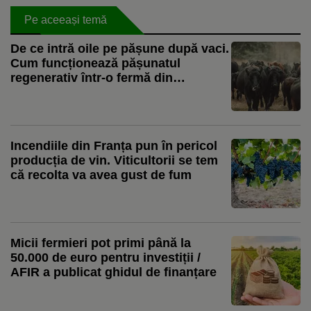
Pe aceeași temă
De ce intră oile pe pășune după vaci.
Cum funcționează pășunatul
regenerativ într-o fermă din
România: „Le mutăm pe măsură ce
termină iarba”
Incendiile din Franța pun în pericol
producția de vin. Viticultorii se tem
că recolta va avea gust de fum
Micii fermieri pot primi până la
50.000 de euro pentru investiții /
AFIR a publicat ghidul de finanțare